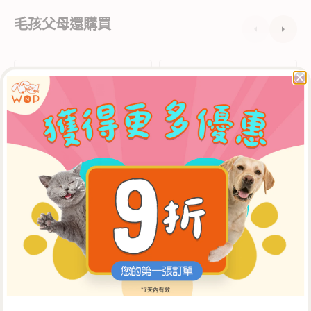
毛孩父母還購買
草
狗
地
隻
狗
配
窩
方
滅
去
蚤
漬
滅
除
牛
臭
蜱
噴
噴
霧
霧