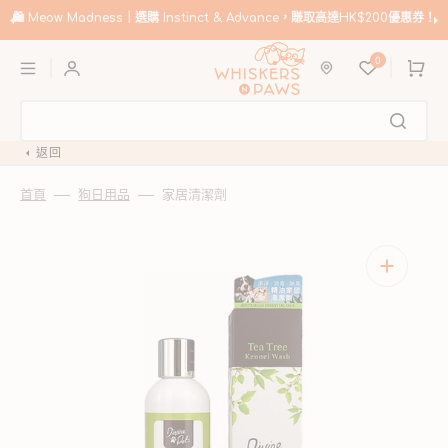
跳
至
🛍️
Meow Madness｜選購 Instinct & Advance，賺取高達HK$200優惠券！
內
購
容
0
物
車
返回
首頁
狗日用品
家居清潔劑
開