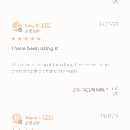
0
Publ
Lucy C. 🇭🇰
24/11/23
LC
date
驗證買家
I have been using it
I have been using it for a long time. Feels clean
and refreshing after every wash.
0
這個評論有用嗎？
0
Publ
Joyce L. 🇺🇸
18/12/19
JL
date
驗證買家