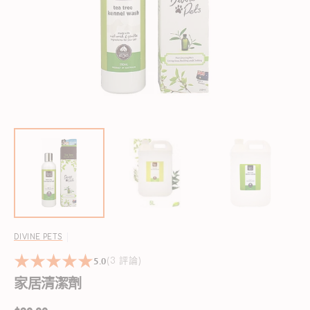
啟
圖
庫
檢
視
中
的
精
選
多
媒
體
檔
案
DIVINE PETS
5.0
3
(3 評論)
reviews
家居清潔劑