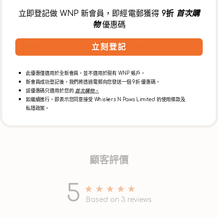
立即登記做 WNP 新會員，即經電郵獲得
9折
首次購
草地狗窩滅蚤滅牛蜱噴霧
狗隻配方去漬除臭噴霧
物
優惠碼
定
定
$265.00
$128.00 起
立刻登記
價
價
此優惠僅適用於全新會員，並不適用於現有 WNP 帳戶。
新會員成功登記後，我們將透過電郵向您發送一個 9折 優惠碼。
該優惠碼只適用於您的
首次購物。
如繼續進行，即表示您同意接受 Whiskers N Paws Limited 的使用條款及
留言
私隱政策。
顧客評價
5
5 out of 5 stars 3 total reviews
Based on 3 reviews