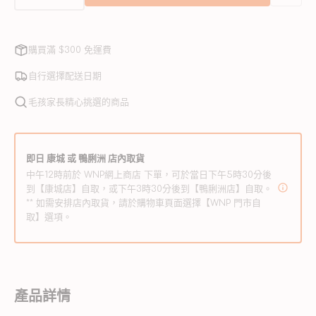
家
家
或
或
居
居
無
無
清
清
法
法
購買滿 $300 免運費
使
使
潔
潔
用
用
劑
劑
自行選擇配送日期
數
數
毛孩家長精心挑選的商品
量
量
減
增
少
加
即日 康城 或 鴨脷洲 店內取貨
中午12時前於 WNP網上商店 下單，可於當日下午5時30分後
到【康城店】自取，或下午3時30分後到【鴨脷洲店】自取。
** 如需安排店內取貨，請於購物車頁面選擇【WNP 門市自
取】選項。
產品詳情