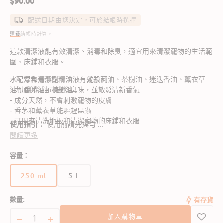
定
$90.00
價
配送日期由您決定，可於結帳時選擇
運費
結帳時計算。
這款清潔液能有效清潔、消毒和除臭，適宜用來清潔寵物的生活範
圍、床鋪和衣服。
- 配方含有茶樹精油，有效殺菌
水、溫和清潔劑、溶液、尤加利油、茶樹油、迷迭香油、薰衣草
- 尤加利精油可去除臭味，並散發清新香氣
油、香茅油、楝樹油
- 成分天然，不會刺激寵物的皮膚
- 香茅和薰衣草能驅趕昆蟲
- 可用來清洗地板和清潔寵物的床鋪和衣服
使用指引：
使用前請先搖勻
閲讀更多
-用已以1公升的水稀釋的25毫升的Kennel Wash清潔寵物的活動
容量：
範圍。（如有頑固污跡，以1公升水稀釋40毫升Kennel Wash）
250 ml
5 L
-在洗寵物的衣物和床鋪時加25毫升Kennel Wash在洗衣機內。
版
版
（如有頑固污跡，加40毫升Kennel Wash）
本
本
-切勿噴在寵物身上
數量:
有存貨
已
已
售
售
加入購物車
完
完