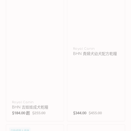
廠
Royal Canin
BHN 貴婦犬幼犬配方乾糧
商：
廠
Royal Canin
BHN 吉娃娃成犬乾糧
商：
$184.00 起
$255.00
$344.00
$455.00
售
定
售
定
價
價
價
價
Royal
Now
自動續購 & 優惠