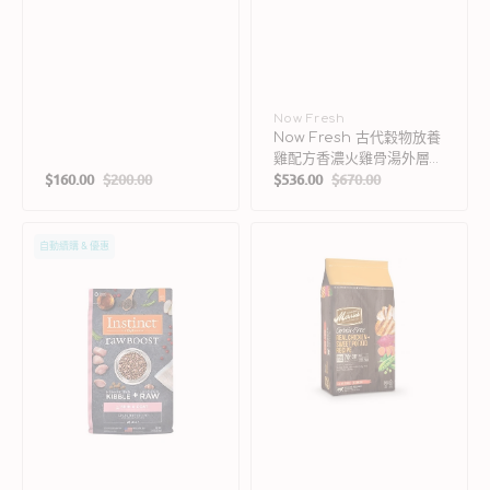
糧
廠
Now Fresh
Now Fresh 古代穀物放養
商：
雞配方香濃火雞骨湯外層小
$160.00
$200.00
$536.00
$670.00
型成犬乾糧
售
定
售
定
價
價
價
價
Raw
成
自動續購 & 優惠
Boost
犬
凍
無
乾
穀
生
物
肉
雞
粒
肉
無
和
穀
蕃
系
薯
列
狗
-
乾