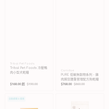
理
配
方
狗
乾
糧
廠
Tribal Pet Foods
Tribal Pet Foods 冷壓鴨
商：
廠
Canidae
肉小型犬乾糧
PURE 低敏無穀物系列 - 雞
商：
肉豌豆體重管理配方狗乾糧
$168.00 起
$190.00
$768.00
$860.00
售
定
售
定
價
價
價
價
Wellness
L.I.D.
自動續購 & 優惠
雞
100%
肉
Rendered