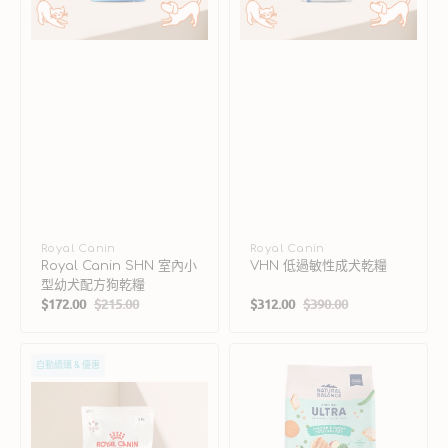
配
方
狗
乾
糧
廠
Royal Canin
廠
Royal Canin
Royal Canin SHN 室內小
VHN 低過敏性成犬乾糧
商：
商：
型幼犬配方狗乾糧
$172.00
$215.00
$312.00
$390.00
售
定
售
定
價
價
價
價
VHN
Original
自動續購 & 優惠
全
Ultra
低
極
敏
上
成
雞