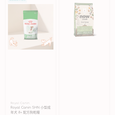
Canin
Fresh
SHN
古
小
代
型
穀
成
物
年
放
犬
養
8+
雞
配
配
方
方
狗
香
乾
濃
糧
火
雞
骨
湯
外
層
小
型
成
廠
Royal Canin
犬
Royal Canin SHN 小型成
商：
乾
年犬 8+ 配方狗乾糧