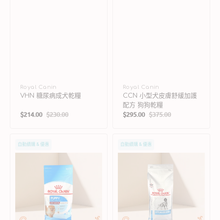
狗
狗
乾
糧
廠
Royal Canin
廠
Royal Canin
VHN 糖尿病成犬乾糧
CCN 小型犬皮膚舒緩加護
商：
商：
配方 狗狗乾糧
$214.00
$230.00
$295.00
$375.00
售
定
售
定
價
價
價
價
Royal
VHN
自動續購 & 優惠
自動續購 & 優惠
Canin
低
SHN
過
室
敏
內
性
小
成
型
犬
幼
乾
犬
糧