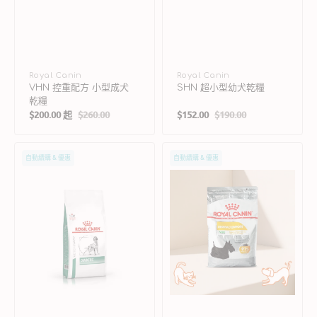
廠
Royal Canin
廠
Royal Canin
VHN 控重配方 小型成犬
SHN 超小型幼犬乾糧
商：
商：
乾糧
$200.00 起
$260.00
$152.00
$190.00
售
定
售
定
價
價
價
價
VHN
CCN
自動續購 & 優惠
自動續購 & 優惠
糖
小
尿
型
病
犬
成
皮
犬
膚
乾
舒
糧
緩
加
護
配
方