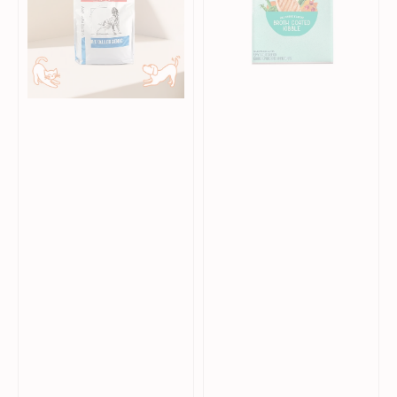
犬
肉
乾
甜
糧
薯
全
犬
糧