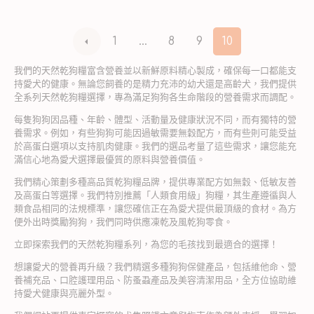
1
…
8
9
10
我們的天然乾狗糧富含營養並以新鮮原料精心製成，確保每一口都能支
持愛犬的健康。無論您飼養的是精力充沛的幼犬還是高齡犬，我們提供
全系列天然乾狗糧選擇，專為滿足狗狗各生命階段的營養需求而調配。
每隻狗狗因品種、年齡、體型、活動量及健康狀況不同，而有獨特的營
養需求。例如，有些狗狗可能因過敏需要無穀配方，而有些則可能受益
於高蛋白選項以支持肌肉健康。我們的選品考量了這些需求，讓您能充
滿信心地為愛犬選擇最優質的原料與營養價值。
我們精心策劃多種高品質乾狗糧品牌，提供專業配方如無穀、低敏友善
及高蛋白等選擇。我們特別推薦「人類食用級」狗糧，其生產遵循與人
類食品相同的法規標準，讓您確信正在為愛犬提供最頂級的食材。為方
便外出時獎勵狗狗，我們同時供應凍乾及風乾狗零食。
立即探索我們的天然乾狗糧系列，為您的毛孩找到最適合的選擇！
想讓愛犬的營養再升級？我們精選多種狗狗保健產品，包括維他命、營
養補充品、口腔護理用品、防蚤蝨產品及美容清潔用品，全方位協助維
持愛犬健康與亮麗外型。