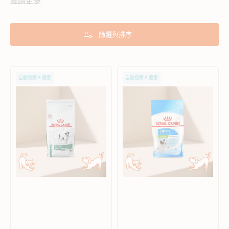
閲讀更多
篩選與排序
VHN
SHN
自動續購 & 優惠
自動續購 & 優惠
控
超
重
小
配
型
方
幼
小
犬
型
乾
成
糧
犬
乾
糧