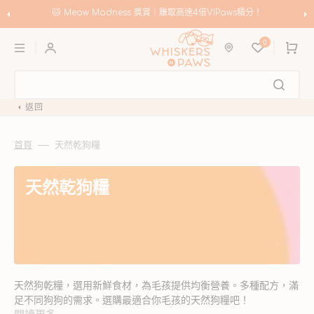
跳
至
🐱 Meow Madness 獎賞｜賺取高達4倍VIPaws積分！
內
購
容
0
物
車
返回
首頁
天然乾狗糧
商
天然乾狗糧
品
系
列:
天然狗乾糧，選用新鮮食材，為毛孩提供均衡營養。多種配方，滿
足不同狗狗的需求。選購最適合你毛孩的天然狗糧吧！