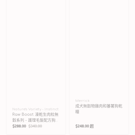
護
糧
理
毛
髮
配
方
狗
乾
糧
廠
Merrick
成犬無穀物雞肉和蕃薯狗乾
商：
廠
Nature's Variety - Instinct
糧
Raw Boost 凍乾生肉粒無
商：
穀系列 - 護理毛髮配方狗乾
定
$288.00
$340.00
$248.00 起
糧
售
定
價
價
價