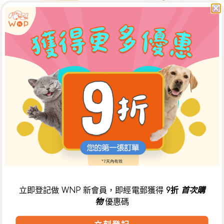
三
Free
文
系
魚
列
粉
-
配
單
方
一
幼
蛋
犬
白
乾
鴨
糧
肉
配
方
狗
乾
糧
立即登記做 WNP 新會員，即經電郵獲得
9折
首次購
物
優惠碼