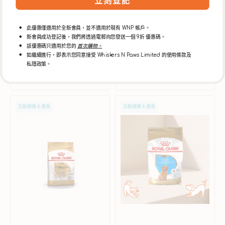
立刻登記
此優惠僅適用於全新會員，並不適用於現有 WNP 帳戶。
廠
RAWZ
新會員成功登記後，我們將透過電郵向您發送一個 9折 優惠碼。
L.I.D. 100% Rendered
商：
該優惠碼只適用於您的
首次購物。
廠
Wellness
Free 系列 - 單一蛋白鴨肉
如繼續進行，即表示您同意接受 Whiskers N Paws Limited 的使用條款及
Wellness 雞肉三文魚粉配
商：
配方狗乾糧
私隱政策。
方幼犬乾糧
$222.00 起
$247.00
$297.00
$330.00
售
定
售
定
價
價
價
價
BHN
BHN
自動續購 & 優惠
自動續購 & 優惠
吉
貴
娃
婦
娃
犬
成
幼
犬
犬
乾
配
糧
方
乾
糧