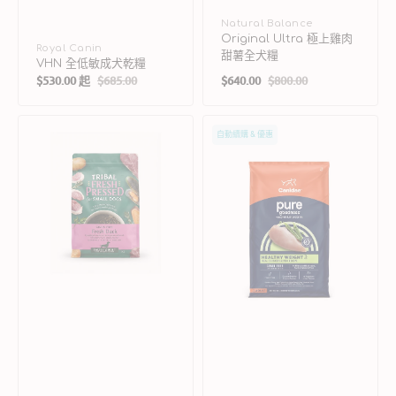
廠
Natural Balance
Original Ultra 極上雞肉
商：
廠
Royal Canin
甜薯全犬糧
VHN 全低敏成犬乾糧
商：
$530.00 起
$685.00
$640.00
$800.00
售
定
售
定
價
價
價
價
Tribal
PURE
自動續購 & 優惠
Pet
低
Foods
敏
冷
無
壓
穀
鴨
物
肉
系
小
列
型
-
犬
雞
乾
肉
糧
豌
豆
體
重
管