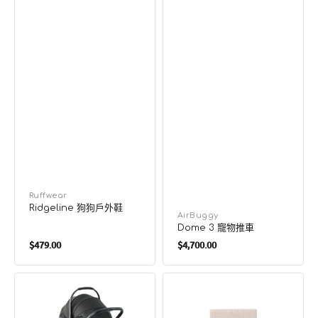
廠
Ruffwear
Ridgeline 狗狗戶外鞋
商：
廠
AirBuggy
Dome 3 寵物推車
商：
定
定
$479.00
$4,700.00
價
價
(MWX)
狗
寵
貓
物
專