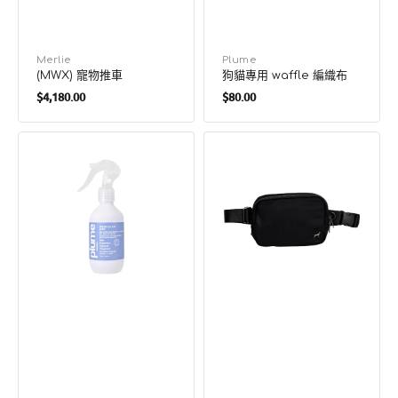
廠
Merlie
廠
Plume
(MWX) 寵物推車
狗貓專用 waffle 編織布
商：
商：
定
定
$4,180.00
$80.00
價
價
狗
日
貓
用
專
腰
用
包
無
需
沖
洗
乾
洗
水