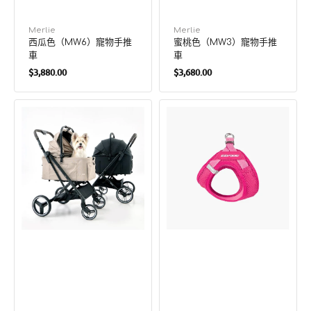
廠
Merlie
廠
Merlie
西瓜色（MW6）寵物手推
蜜桃色（MW3）寵物手推
商：
商：
車
車
定
定
$3,880.00
$3,680.00
價
價
蜜
Ezydog
柑
FormFit
色
透
（MW2）
氣
寵
網
物
布
手
全
推
包
車
圍
胸
背
帶