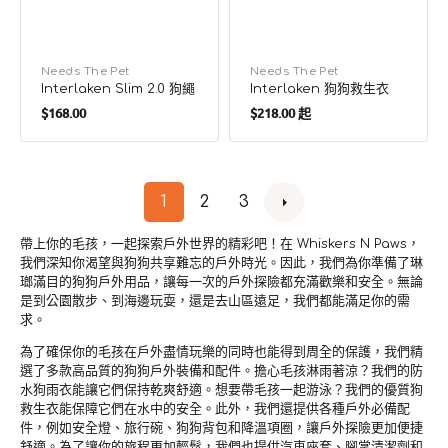
廠
Needs The Pet
廠
Needs The Pet
Interlaken Slim 2.0 狗繩
Interlaken 狗狗救生衣
商：
商：
定
定
$168.00
$218.00 起
價
價
1
2
3
帶上你的毛孩，一起探索戶外世界的精彩吧！在 Whiskers N Paws，
我們深知你渴望與狗狗共享難忘的戶外時光。因此，我們為你準備了琳
瑯滿目的狗狗戶外用品，讓每一次的戶外探險都充滿歡樂和安全。無論
是到公園散步、到海邊玩耍，還是去山區遠足，我們都能滿足你的需
求。
為了確保你的毛孩在戶外盡情玩樂的同時也能得到周全的保護，我們精
選了多款高品質的狗狗戶外裝備和配件。擔心毛孩淋雨著涼？我們的防
水狗雨衣能讓它們保持乾爽舒適。想要帶毛孩一起游泳？我們的優質狗
救生衣能保障它們在水中的安全。此外，我們還提供各種戶外必備配
件，例如安全燈、旅行碗、狗狗背包和降溫項圈，讓戶外探險更加便捷
舒適。為了讓你的旅程更加輕鬆，我們也提供汽車座套、腳掌清潔劑和