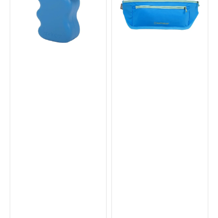
狗
跑
狗
腰
零
包
食
腰
分
帶
配
袋