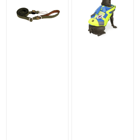
狗
救
繩
生
衣