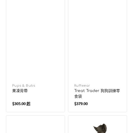
廠
Pups & Bubs
廠
Ruffwear
果凍背帶
Treat Trader 狗狗訓練零
商：
商：
食袋
定
定
$305.00 起
$379.00
價
價
Interlaken
Interlaken
Slim
狗
2.0
狗