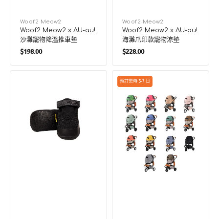
廠
Woof2 Meow2
廠
Woof2 Meow2
Woof2 Meow2 x AU-au!
Woof2 Meow2 x AU-au!
商：
商：
沙灘寵物降溫推車墊
海灘爪印款寵物涼墊
定
定
$198.00
$228.00
價
價
Ridgeline
Dome
預訂需時 5-7 日
狗
3
狗
寵
戶
物
外
推
鞋
車