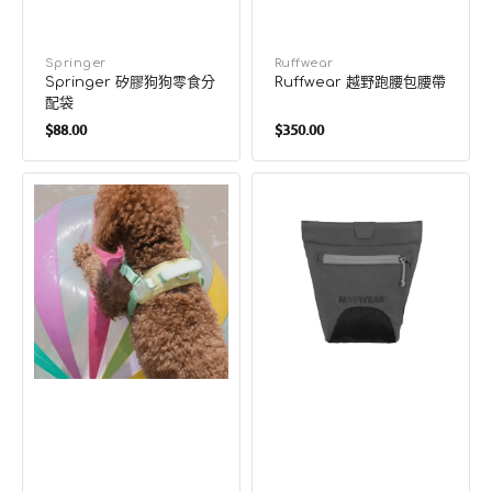
廠
Springer
廠
Ruffwear
Springer 矽膠狗狗零食分
Ruffwear 越野跑腰包腰帶
商：
商：
配袋
定
定
$88.00
$350.00
價
價
果
Treat
凍
Trader
背
狗
帶
狗
訓
練
零
食
袋