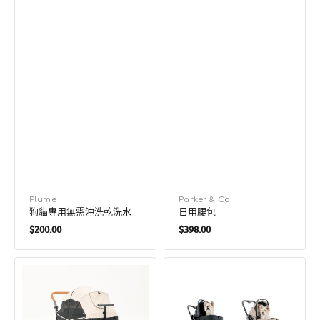
廠
Plume
廠
Parker & Co
狗貓專用無需沖洗乾洗水
日用腰包
商：
商：
定
定
$200.00
$398.00
價
價
西
蜜
瓜
桃
色
色
（MW6）
（MW3）