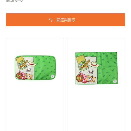
閲讀更多
篩選與排序
Woof2
Woof2
Meow2
Meow2
x
x
AU-
AU-
au!
au!
野
野
餐
餐
風
風
寵
寵
物
物
推
涼
車
墊
涼
墊