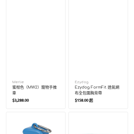
廠
Merlie
廠
Ezydog
蜜柑色（MW2）寵物手推
Ezydog FormFit 透氣網
商：
商：
車
布全包圍胸背帶
定
定
$3,288.00
$158.00 起
價
價
Springer
Ruffwear
矽
越
膠
野