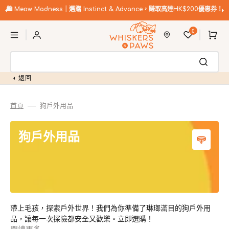
跳
至
🐱 Meow Madness 獎賞｜賺取高達4倍VIPaws積分！
內
購
容
0
物
車
返回
首頁
狗戶外用品
商
狗戶外用品
品
系
列:
帶上毛孩，探索戶外世界！我們為你準備了琳瑯滿目的狗戶外用
品，讓每一次探險都安全又歡樂。立即選購！