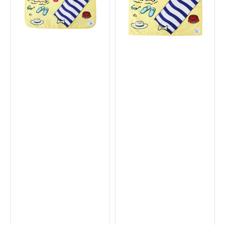
au!
au!
沙
海
灘
灘
寵
爪
物
印
降
款
溫
寵
推
物
車
涼
墊
墊