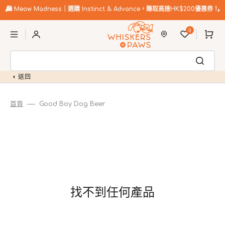
跳
至
🛍️
Meow Madness｜選購 Instinct & Advance，賺取高達HK$200優惠券！
內
購
容
0
物
車
返回
首頁
Good Boy Dog Beer
找不到任何產品