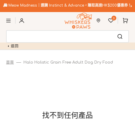
跳
至
🛍️
Meow Madness｜選購 Instinct & Advance，賺取高達HK$200優惠券！
內
購
容
0
物
車
返回
首頁
Halo Holistic Grain Free Adult Dog Dry Food
找不到任何產品