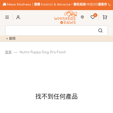
跳
至
🛍️
Meow Madness｜選購 Instinct & Advance，賺取高達HK$200優惠券！
內
購
容
0
物
車
返回
首頁
Nutro Puppy Dog Dry Food
找不到任何產品