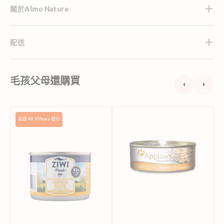
關於Almo Nature
配送
毛孩父母還購買
Grain
Applaws
高達 4X VIPaws 積分
Free
雞
無
胸
穀
芝
物
士
放
貓
養
罐
雞
頭
肉
配
方
貓