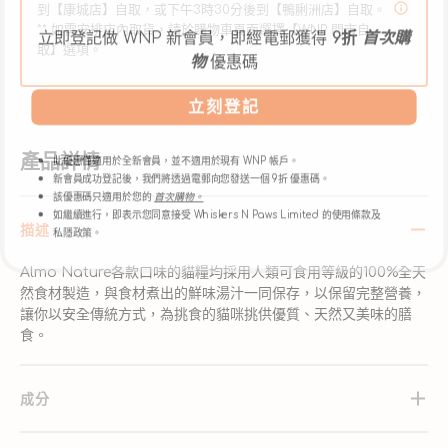
到【康城店】自取，或下午3時30分後到【鴨脷洲店】自取。
立即登記做 WNP 新會員，即經電郵獲得
9折
首次購
** 如需安排店內取貨，請於購物車頁面選擇【WNP 門市自
物
優惠碼
取】選項。
立刻登記
此優惠僅適用於全新會員，並不適用於現有 WNP 帳戶。
產品詳情
新會員成功登記後，我們將透過電郵向您發送一個 9折 優惠碼。
該優惠碼只適用於您的
首次購物。
如繼續進行，即表示您同意接受 Whiskers N Paws Limited 的使用條款及
私隱政策。
描述
Almo Nature各款口味的貓糧均採用人類可食用等級的100%全天
然食材製造，與食材煮出的鮮味湯汁一同保存，以保留完整營養，
讓你以安全傳統方式，為挑食的貓咪挑供優質、天然又美味的膳
食。
成分