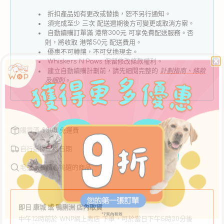
罐
罐
折扣產品如有更改或替換，恕不另行通知。
頭
頭
須完成至少 三次 配送週期後方可變更或取消方案。
-
-
自動續購訂單滿 港幣300元 可享免費配送服務。否
則，將收取 港幣50元 配送費用。
雞
雞
優惠不可轉讓，不可兌換現金。
肉、
肉、
Whiskers N Paws 保留修改條款權利。
建立自動續購計劃前，請先細閱完整的
計劃指南、條款
芝
芝
及細則
。
士
士
數
數
量
量
減
增
購買滿 $300 免運費
少
加
自行選擇配送日期
毛孩家長精心挑選的商品
即日 康城 或 鴨脷洲 店內取貨
中午12時前於 WNP網上商店 下單，可於當日下午5時30分後