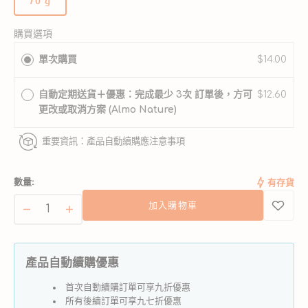
70 g
版
鯖魚 55%、魚肉湯汁 44%、白米 1%
本
海白鮭魚
已
購買選項
鯖魚 35%、白鮭魚 20%、魚肉湯汁 44%、白米 1%
售
三文魚&雞肉
單次購買
$14.00
完
三文魚 27.5%、雞肉 27.5%、魚肉湯汁 44%、白米 1%
或
吞拿魚&鮮蝦
無
自動定期送貨＋優惠：完成最少 3次 訂單後，方可
$12.60
吞拿魚 55%、魚肉湯汁 24%、鮮蝦 24%、白米 1%
法
更改或取消方案 (Almo Nature)
雞槌
使
雞槌 75%、雞肉湯汁 24%、白米 1%
用
雞肉 - 幼貓
重要資訊：產品自動續購應注意事項
雞肉 50%、雞肉湯汁 34%、白米 6%、芝士 5%、葵花籽油
3%、雞肝 1%、雞蛋乾 1%
數量:
有存貨
吞拿魚&銀魚
吞拿魚 70%、魚肉湯汁 24%、銀魚 5%、白米 1%
加入購物車
Natural
Natural
天
天
然
然
產品自動續購優惠
肉
肉
絲
絲
首次自動續購訂單可享九折優惠
所有後續訂單可享九七折優惠
貓
貓