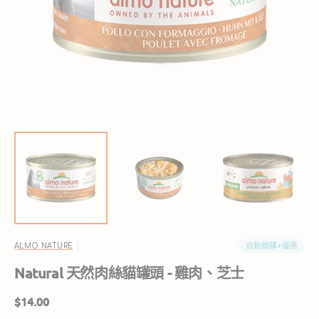
啟
圖
庫
檢
視
中
的
精
選
多
媒
體
檔
案
自動續購+優惠
ALMO NATURE
Natural 天然肉絲貓罐頭 - 雞肉、芝士
定
$14.00
價