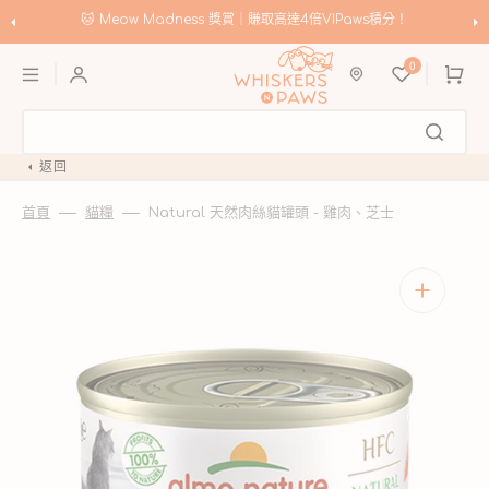
跳
至
🐱 Meow Madness 獎賞｜賺取高達4倍VIPaws積分！
內
購
容
0
物
車
返回
首頁
貓糧
Natural 天然肉絲貓罐頭 - 雞肉、芝士
開