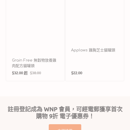
罐
頭
Applaws 雞胸芝士貓罐頭
Grain Free 無穀物放養雞
肉配方貓罐頭
定
$32.00 起
$38.00
$22.00
售
定
價
價
價
註冊登記成為 WNP 會員，可經電郵獲享首次
購物 9折 電子優惠券！