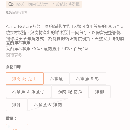
配送日期由您決定，可於結帳時選擇
運費
結帳時計算。
Almo Nature各款口味的貓糧均採用人類可食用等級的100%全天
然食材製造，與食材煮出的鮮味湯汁一同保存，以保留完整營養，
讓你以安全傳統方式，為挑食的貓咪挑供優質、天然又美味的膳
大西洋吞拿魚
食。
大西洋吞拿魚 75%、魚肉湯汁 24%、白米 1%
雞肉&吞拿魚
閲讀更多
雞肉 48%、吞拿魚 27%、魚肉湯汁 24%、白米 1%
食物口味
三文魚
三文魚 55%、魚肉湯汁 44%、白米 1%
雞肉 配 芝士
吞拿魚
吞拿魚 & 蝦
雞柳
雞柳 75%、雞肉湯汁 24%、白米 1%
吞拿魚 & 銀魚仔
雞肉 配 南瓜
雞柳
雞肉&芝士
雞肉 70%、雞肉湯汁 24%、芝士 5%、白米 1%
雞肉&南瓜
雞髀
吞拿魚 & 雞肉
雞肉 70%、雞肉湯汁 24%、南瓜 5%、白米 1%
雞肉、吞拿魚&芝士
重量：
吞拿魚 35%、雞肉 35%、魚肉湯汁 24%、芝士 5%、白米 1%
鯖魚