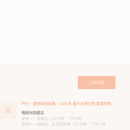
lan 系列 - 狗隻專用鎮靜寧神益
CEVA 狗狗情緒安定小型犬頸圈
劑
定
$400.00
$340.00
定
價
價
立即註冊
門市、寵物美容服務、Café 及 露天休憩空間 營業時間
鴨脷洲旗艦店
星期一 ~ 星期五 上午10時 ~ 下午6時
星期六、星期日、及公眾假期 上午10時 ~ 下午7 時