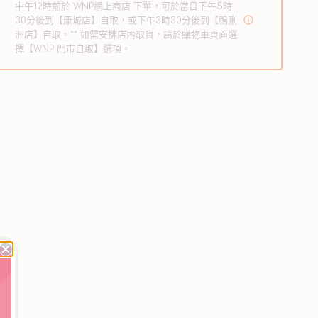
中午12時前於 WNP網上商店 下單，可於當日下午5時
數
數
30分後到【康城店】自取，或下午3時30分後到【鴨脷
量
量
洲店】自取。** 如需安排店內取貨，請於購物車頁面選
擇【WNP 門市自取】選項。
減
增
少
加