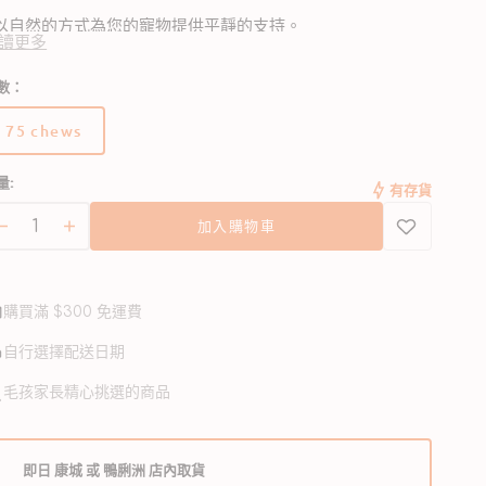
 以自然的方式為您的寵物提供平靜的支持。
讀更多
 非常適合在旅行時感到焦慮、暈車或因焦慮而表現出破壞或
數：
擊性的行為。
開
75 chews
啟
版
 含有L-色氨酸、聖約翰草、德國洋甘菊和纈草等天然成分。
圖
本
庫
量:
已
有存貨
 美國製造，不含玉米、大豆、小麥或人工色素或防腐劑。
檢
售
視
加入購物車
完
Happy
Happy
中
或
的
Traveler
Traveler
無
多
鎮
鎮
媒
法
靜
購買滿 $300 免運費
靜
體
使
檔
貓
貓
用
自行選擇配送日期
案
狗
狗
2
毛孩家長精心挑選的商品
用
用
咀
咀
嚼
嚼
即日 康城 或 鴨脷洲 店內取貨
粒
粒