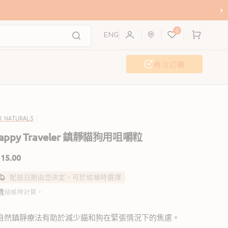
購
0
物
ENG
車
再次訂購
狗沖洗站
活動及工作坊
K NATURALS
appy Traveler 鎮靜貓狗用咀嚼粒
15.00
配送日期由您決定，可於結帳時選擇
費
結帳時計算。
 自然鎮靜療法有助於減少貓和狗在緊張情況下的焦慮。