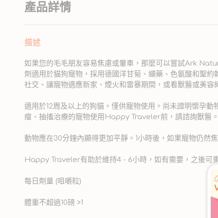
產品詳情
描述
如果您的毛毛朋友容易焦慮或暈車，那麼可以嘗試Ark Naturals Ha
劑適用於貓狗寵物，採用德國洋甘菊、纈藥、色氨酸和聖約
社交、讓寵物適應新家、煙火和雷暴期間，或看獸醫或美容
適用於12周及以上的狗貓。僅供寵物使用。尚未證明懷孕動
瘤、抽搐治療的寵物使用Happy Traveler前，請諮詢獸醫
動物應在30分鐘內顯得更加平靜。1小時後，如果寵物仍然焦慮
Happy Traveler有助於維持4 - 6小時，如有需要，之
每日劑量 (咀嚼粒)
體重不超過10磅 >1