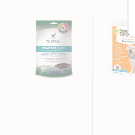
狗
ThunderShirt
用
Sport
鎮
狗
靜
用
咀
解
嚼
壓
軟
背
粒
心