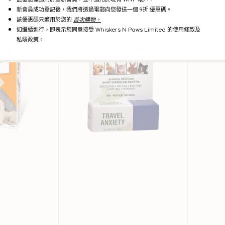
新會員成功登記後，我們將透過電郵向您發送一個 9折 優惠碼。
該優惠碼只適用於您的
首次購物。
如繼續進行，即表示您同意接受 Whiskers N Paws Limited 的使用條款及
寵
Pro
私隱政策。
物
Plan
暈
系
浪
列
滴
-
劑
狗
隻
專
用
鎮
靜
寧
神
益
生
菌
補
充
劑