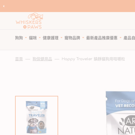
跳
至
內
容
狗狗
貓咪
健康護理
寵物品牌
產品
最新產品
推廣優惠
自
寵物領養
寵物 Cafe
Featured Brands
首頁
狗保健用品
Happy Traveler 鎮靜貓狗用咀嚼粒
優
狗糧
貓糧
狗狗健康護理
優惠與折扣
狗狗小食
貓小食
貓貓健康護理
限時清貨
優
所有商品
所有商品
所有商品
狗狗優惠專頁
所有商品
所有商品
所有商品
狗狗專區
天然狗乾糧
貓天然乾糧
狗驅蚤、除蜱蟲用品
貓咪優惠專頁
WNP 狗狗零食
WNP 貓貓零食
貓驅蚤、除蜱蟲用品
貓咪專區
天然無穀狗糧
天然無穀貓糧
狗關節補充、強化骨骼
狗狗風乾零食
貓抗敏零食
貓關節保健零食、用品
狗罐頭、濕糧
貓主食罐、濕糧
狗牙齒護理
狗狗抗敏零食
貓薄荷、貓草
貓牙齒護理
狗拌糧食品
貓副食罐、濕糧
狗藥用沖涼及護毛
狗狗天然潔齒小食
貓潔齒小食
貓藥用沖涼及護毛
瀏覽全部品牌
人類食用等級狗糧
貓凍乾食品
狗杜蟲及治療
狗凍乾小食
貓凍乾小食
貓去毛球
狗凍乾食品
貓風乾食品
狗維他命、補充劑
狗潔齒小食
貓天然肉粒小食
貓維他命 & 補充劑
狗風乾食品
脫水貓糧
狗鎮靜舒緩
狗狗啃咬肉乾零食
貓舒緩減壓治療
脫水狗糧
急凍貓糧
狗醫療用品
狗訓練小食
貓醫療用品