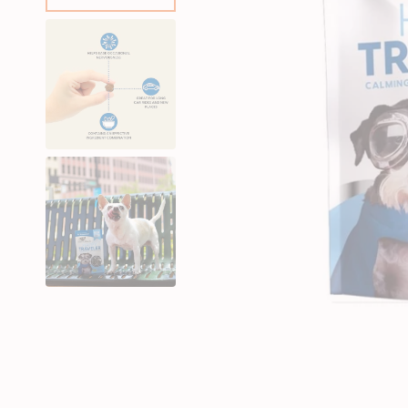
狗急凍糧
狗獸醫配方糧
狗素食小食
貓獸醫配方糧
狗狗美容用品
貓貓美容用品
狗狗玩具
貓玩具
所有商品
所有商品
所有商品
所有商品
狗皮膚、毛髮用品
貓皮膚 & 毛髮護理
狗耐咬玩具
貓薄荷玩具
狗耳部護理
貓耳部護理
狗拋接玩具
益智互動貓貓玩具
狗眼睛護理
貓眼部護理
狗毛公仔玩具
逗貓棒
狗指甲護理
貓沖涼液
狗訓練玩具
貓抓玩板
狗梳毛刷
貓梳毛刷
狗沖涼液、狗護髮素
狗濕紙巾、噴霧