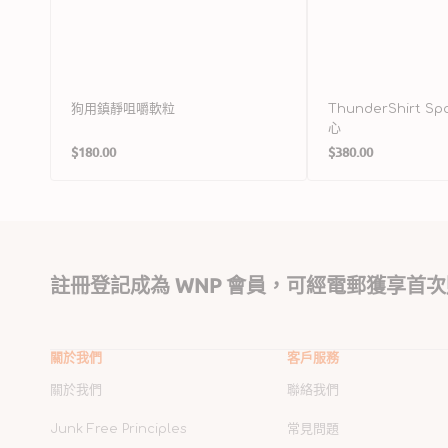
狗用鎮靜咀嚼軟粒
ThunderShirt 
心
定
定
$180.00
$380.00
價
價
註冊登記成為 WNP 會員，可經電郵獲享首次
關於我們
客戶服務
關於我們
聯絡我們
Junk Free Principles
常見問題