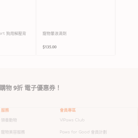
Sport 狗用解壓背
寵物暈浪滴劑
Pro P
生菌補充
定
$135.00
$348.00
售
價
價
購物 9折 電子優惠券！
服務
會員專區
領養動物
VIPaws Club
寵物美容服務
Paws for Good 會員計劃