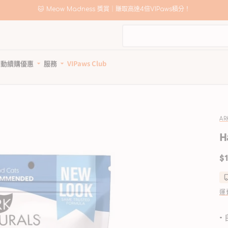
🐱 Meow Madness 獎賞｜賺取高達4倍VIPaws積分！
自動續購優惠
服務
VIPaws Club
動續購計劃如何運作
寵物美容
自助狗
惠1: 續購送贈品
狗狗健康護理
貓貓健康護理
狗狗清潔用品
貓砂及清潔用品
惠2: 首單高達85折
所有商品
所有商品
所有商品
所有商品
AR
狗驅蚤、除蜱蟲用品
貓驅蚤、除蜱蟲用品
寵物家居清潔
貓砂
H
狗關節補充、強化骨骼
貓關節保健零食、用品
狗狗安全清潔
貓砂盤 & 廁所用品
定
$1
狗牙齒護理
貓牙齒護理
狗狗清潔劑及除臭
貓家居清潔
價
狗藥用沖涼及護毛
貓藥用沖涼及護毛
狗尿墊及撿便袋
貓清潔劑及除臭
狗杜蟲及治療
貓去毛球
運
狗維他命、補充劑
貓維他命 & 補充劑
狗鎮靜舒緩
貓舒緩減壓治療
•
狗醫療用品
貓醫療用品