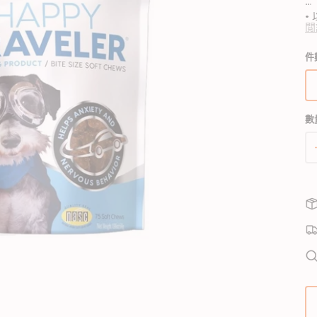
狗獸醫配方糧
貓獸醫配方糧
•
閲
•
狗狗生活用品
貓用品
狗狗家居用品
件
攻
所有商品
所有商品
所有商品
開
狗拖帶、狗胸帶及狗頸圈
貓爬架 & 貓睡床
啟
狗狗睡床
•
圖
狗寵物袋及手推車
貓行為訓練
門墊
庫
數
狗戶外用品
貓飲食器具
狗飲食器具
•
檢
視
狗訓練行為
貓飲水機
狗飲水機
中
狗衣物及配飾
貓拖帶 & 貓頸圈
狗籠、小屋、門欄及圍欄
的
貓寵物袋及手推車
狗斜坡、樓梯
精
選
多
媒
體
檔
案