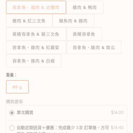
吞拿魚、雞肉 & 白蟹肉
雞肉 & 鴨肉
雞肉 & 紅三文魚
鱷魚肉 & 雞肉
黃鰭吞拿魚 & 銀三文魚
黃鰭吞拿魚
吞拿魚、雞肉 & 紅蘿蔔
吞拿魚、雞肉 & 南瓜
吞拿魚、雞肉 & 白蝦
重量：
80 g
版
本
已
購買選項
售
單次購買
$16.00
完
或
無
自動定期送貨＋優惠：完成最少 3次 訂單後，方可
$14.40