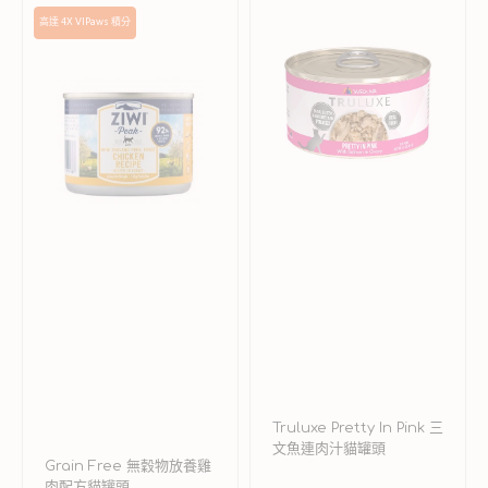
Grain
Truluxe
高達 4X VIPaws 積分
Free
Pretty
無
In
穀
Pink
物
三
放
文
養
魚
雞
連
肉
肉
配
汁
方
貓
貓
罐
罐
頭
頭
Truluxe Pretty In Pink 三
文魚連肉汁貓罐頭
Grain Free 無穀物放養雞
肉配方貓罐頭