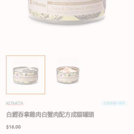
啟
圖
庫
檢
視
中
的
精
選
多
媒
體
檔
案
自動續購+優惠
ASTKATTA
白鰹吞拿雞肉白蟹肉配方成貓罐頭
定
$16.00
價