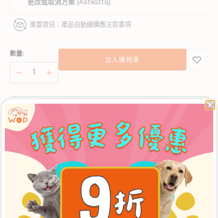
法
更改或取消方案 (Astkatta)
使
用
重要資訊：產品自動續購應注意事項
數量:
加入購物車
白
白
鰹
鰹
吞
吞
產品自動續購優惠
拿
拿
首次自動續購訂單可享九折優惠
雞
雞
其後訂單95折優惠
肉
肉
白
白
折扣產品如有更改或替換，恕不另行通知。
須完成至少 三次 配送週期後方可變更或取消方案。
蟹
蟹
自動續購訂單滿 港幣300元 可享免費配送服務。否
肉
肉
則，將收取 港幣50元 配送費用。
配
配
優惠不可轉讓，不可兌換現金。
Whiskers N Paws 保留修改條款權利。
方
方
建立自動續購計劃前，請先細閱完整的
計劃指南、條款