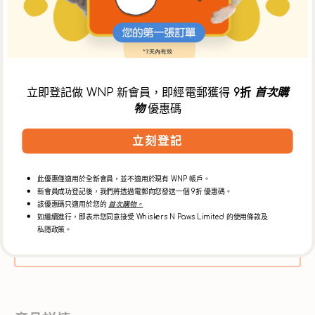
成
成
及細則
。
貓
貓
罐
罐
頭
頭
數
數
購買滿 $300 免運費
量
量
立即登記做 WNP 新會員，即經電郵獲得
9折
首次購
自行選擇配送日期
物
優惠碼
減
增
少
毛孩家長精心挑選的商品
加
立刻登記
此優惠僅適用於全新會員，並不適用於現有 WNP 帳戶。
即日 康城 或 鴨脷洲 店內取貨
新會員成功登記後，我們將透過電郵向您發送一個 9折 優惠碼。
中午12時前於 WNP網上商店 下單，可於當日下午5時30分後
該優惠碼只適用於您的
首次購物。
到【康城店】自取，或下午3時30分後到【鴨脷洲店】自取。
如繼續進行，即表示您同意接受 Whiskers N Paws Limited 的使用條款及
** 如需安排店內取貨，請於購物車頁面選擇【WNP 門市自
私隱政策。
取】選項。