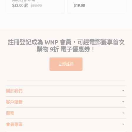
定
$32.00 起
$38.00
$19.00
售
定
價
價
價
註冊登記成為 WNP 會員，可經電郵獲享首次
購物 9折 電子優惠券！
立即註冊
關於我們
客戶服務
服務
會員專區