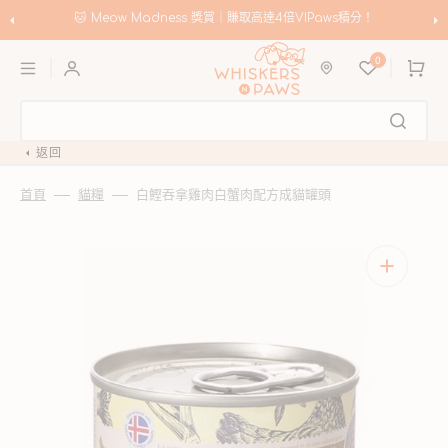
跳
至
🐱 Meow Madness 獎賞｜賺取高達4倍VIPaws積分！
內
購
容
0
物
車
返回
首頁
貓糧
白鰹吞拿雞肉白蟹肉配方成貓罐頭
開