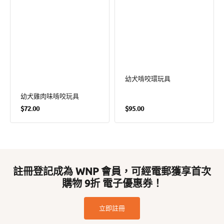
幼犬啃咬環玩具
幼犬雞肉味啃咬玩具
定
定
$72.00
$95.00
價
價
註冊登記成為 WNP 會員，可經電郵獲享首次
購物 9折 電子優惠券！
立即註冊