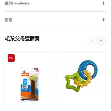
關於Benebone
配送
毛孩父母還購買
幼
幼
折扣
犬
犬
雞
啃
肉
咬
味
環
啃
玩
咬
具
玩
具