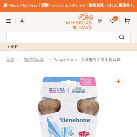
跳
至
️
Meow Madness｜選購 Instinct & Advance，賺取高達HK$200優惠券！
內
購
容
0
物
車
返回
首頁
狗耐咬玩具
Puppy Pack - 叉骨煙肉咀嚼小狗玩具
開