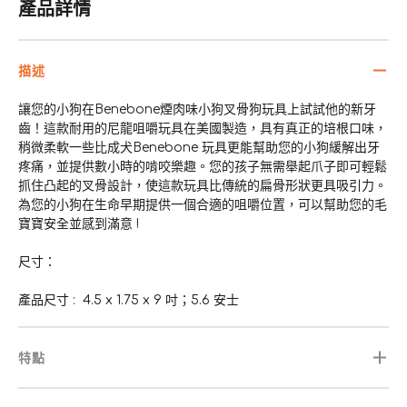
產品詳情
描述
讓您的小狗在Benebone煙肉味小狗叉骨狗玩具上試試他的新牙
齒！這款耐用的尼龍咀嚼玩具在美國製造，具有真正的培根口味，
稍微柔軟一些比成犬Benebone 玩具更能幫助您的小狗緩解出牙
疼痛，並提供數小時的啃咬樂趣。您的孩子無需舉起爪子即可輕鬆
抓住凸起的叉骨設計，使這款玩具比傳統的扁骨形狀更具吸引力。
為您的小狗在生命早期提供一個合適的咀嚼位置，可以幫助您的毛
寶寶安全並感到滿意 !
尺寸：
產品尺寸‏ : ‎ 4.5 x 1.75 x 9 吋；5.6 安士
特點