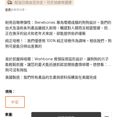
配送日期由您決定，可於結帳時選擇
運費
結帳時計算。
耐用且略帶彈性：Benebones 專為嗜嚼成癮的狗狗設計。我們的
幼犬及溫和系列產品雖經久耐用，觸感對人類而言相當堅硬，但對
正在換牙的幼犬和老年犬來說，卻能提供些許緩衝
純正培根！：我們僅使用 100% 純正培根作為調味。相信我們，狗
狗可是能分辨出差異的
易於抓握與咀嚼：Wishbone 骨頭採用弧形設計，讓狗狗的爪子
能輕鬆抓握，讓您的愛犬能迅速抓起並開始盡情咀嚼。想想看：狗
狗可沒有拇指
美國製造：我們所有產品的生產與原料採購皆在美國完成
規格：
中型
版
本
數量:
已