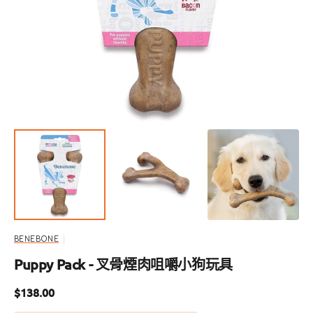
啟
圖
庫
檢
視
中
的
精
選
多
媒
體
檔
案
BENEBONE
Puppy Pack - 叉骨煙肉咀嚼小狗玩具
定
$138.00
價