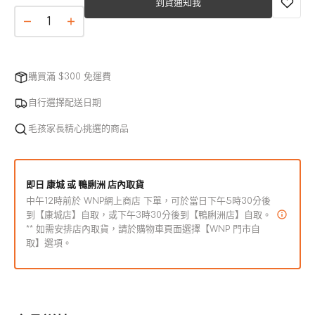
到貨通知我
售
完
Puppy
Puppy
或
Pack
Pack
無
-
-
法
叉
叉
購買滿 $300 免運費
使
骨
骨
用
自行選擇配送日期
煙
煙
肉
肉
毛孩家長精心挑選的商品
咀
咀
嚼
嚼
即日 康城 或 鴨脷洲 店內取貨
小
小
中午12時前於 WNP網上商店 下單，可於當日下午5時30分後
狗
狗
到【康城店】自取，或下午3時30分後到【鴨脷洲店】自取。
玩
玩
** 如需安排店內取貨，請於購物車頁面選擇【WNP 門市自
具
具
取】選項。
數
數
量
量
減
增
少
加