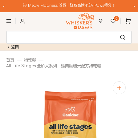
跳
至
🐱 Meow Madness 獎賞｜賺取高達4倍VIPaws積分！
內
購
容
0
物
車
返回
首頁
狗乾糧
All Life Stages 全齡犬系列 - 雞肉糜糙米配方狗乾糧