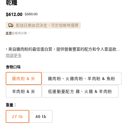
乾糧
$612.00
$680.00
售
定
價
價
配送日期由您決定，可於結帳時選擇
運費
結帳時計算。
• 來自雞肉粉的最佳蛋白質，提供營養豐富的配方和令人垂涎欲滴
的味道，您的狗狗朋友一定會喜歡。
閲讀更多
• 採用 HealthPLUS Solutions 精製而成－益生菌、抗氧化劑以
食物口味
及 omega-3 和 omega-6 脂肪酸的三重組合。
• 不含玉米、小麥和大豆等常見食物過敏原。
雞肉粉 & 米
雞肉粉、火雞肉粉、羊肉粉 & 魚粉
• 採用優質原料製成的美味食譜，為您的朋友提供應有的健康營
養。
羊肉粉 & 米
低運動量配方 雞、火雞 & 羊肉粉
• 獸醫專為所有品種、年齡和體型的犬類伴侶配製。
重量：
27 lb
40 lb
版
版
本
本