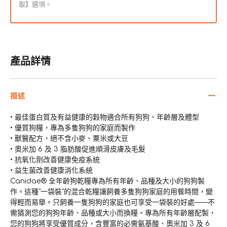
取】選項。
產品詳情
描述
• 最佳蛋白質及有益健康的穀物適合所有狗狗、年齡層及體型
• 優質狗糧，專為多隻狗狗的家庭而製作
• 獸醫配方，絕不含小麥、粟米或大豆
• 奧米加 6 及 3 脂肪酸促進順滑皮膚及毛髮
• 抗氧化劑改善健康免疫系統
• 益生菌改善健康消化系統
Canidae® 全年齡狗乾糧專為所有年齡、品種及大小的狗狗製
作。這種"一袋裝"的混合乾糧讓飼養多隻狗狗家庭的用餐時間，變
得輕而易舉。只飼養一隻狗狗的家庭也可享受一袋裝的好處——不
需猜測您的狗狗年齡、品種或大小而換糧。專為所有年齡層配製，
您的狗狗將享受優質成分，含豐富的必需氨基酸、奧米加 3 及 6