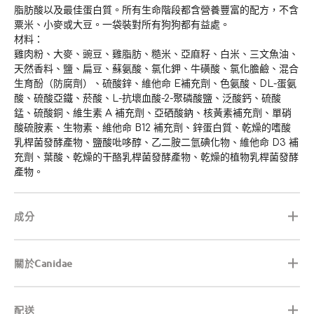
脂肪酸以及最佳蛋白質。所有生命階段都含營養豐富的配方，不含
粟米、小麥或大豆。一袋裝對所有狗狗都有益處。
材料：
雞肉粉、大麥、豌豆、雞脂肪、糙米、亞麻籽、白米、三文魚油、
天然香料、鹽、扁豆、蘇氨酸、氯化鉀、牛磺酸、氯化膽鹼、混合
生育酚（防腐劑）、硫酸鋅、維他命 E補充劑、色氨酸、DL-蛋氨
酸、硫酸亞鐵、菸酸、L-抗壞血酸-2-聚磷酸鹽、泛酸鈣、硫酸
錳、硫酸銅、維生素 A 補充劑、亞硒酸鈉、核黃素補充劑、單硝
酸硫胺素、生物素、維他命 B12 補充劑、鋅蛋白質、乾燥的嗜酸
乳桿菌發酵產物、鹽酸吡哆醇、乙二胺二氫碘化物、維他命 D3 補
充劑、葉酸、乾燥的干酪乳桿菌發酵產物、乾燥的植物乳桿菌發酵
產物。
成分
關於Canidae
配送