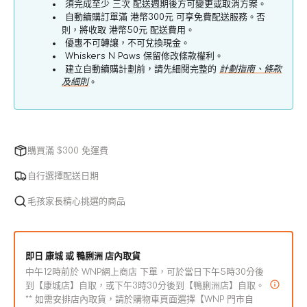
須完成至少 三次 配送週期後方可變更或取消方案。
-
-
自動續購訂單滿 港幣300元 可享免費配送服務。否
雞
雞
則，將收取 港幣50元 配送費用。
優惠不可轉讓，不可兌換現金。
肉
肉
Whiskers N Paws 保留修改條款權利。
糜
糜
建立自動續購計劃前，請先細閱完整的
計劃指南、條款
糙
糙
及細則
。
米
米
配
配
方
方
購買滿 $300 免運費
狗
狗
乾
乾
自行選擇配送日期
糧
糧
毛孩家長精心挑選的商品
數
數
量
量
減
增
即日 康城 或 鴨脷洲 店內取貨
少
加
中午12時前於 WNP網上商店 下單，可於當日下午5時30分後
到【康城店】自取，或下午3時30分後到【鴨脷洲店】自取。
** 如需安排店內取貨，請於購物車頁面選擇【WNP 門市自