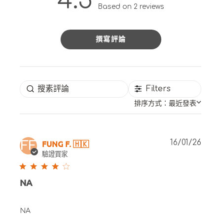
4.5
4.5 out of 5 stars 2 total
Based on 2 reviews
reviews
撰寫評論
Filters
排序方式：
最近發表
Publ
FUNG F. 🇭🇰
16/01/26
FF
date
驗證買家
NA
NA