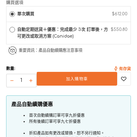
已
已
購買選項
售
售
單次購買
$612.00
完
完
或
或
無
無
自動定期送貨＋優惠：完成最少 3次 訂單後，方
$550.80
法
法
可更改或取消方案 (Canidae)
使
使
用
用
重要資訊：產品自動續購應注意事項
數量:
有存貨
加入購物車
All
All
Life
Life
Stages
Stages
全
全
產品自動續購優惠
齡
齡
首次自動續購訂單可享九折優惠
犬
犬
所有後續訂單可享九七折優惠
系
系
折扣產品如有更改或替換，恕不另行通知。
列
列