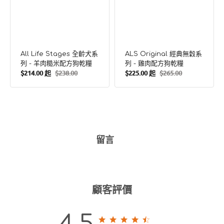
糧
All Life Stages 全齡犬系
ALS Original 經典無穀系
列 - 羊肉糙米配方狗乾糧
列 - 雞肉配方狗乾糧
$214.00 起
$238.00
$225.00 起
$265.00
售
定
售
定
價
價
價
價
留言
顧客評價