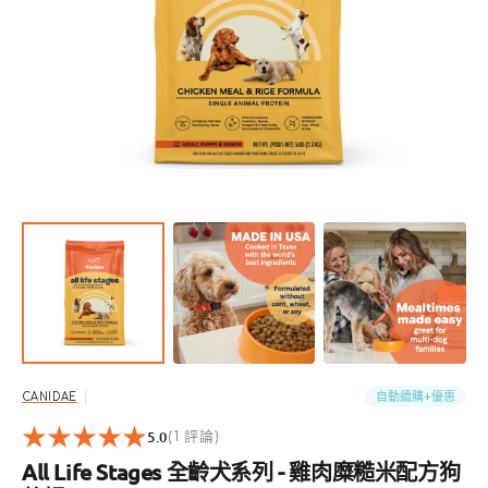
開
啟
圖
庫
檢
視
中
的
精
選
多
媒
體
檔
案
自動續購+優惠
CANIDAE
5.0
1
(1 評論)
reviews
All Life Stages 全齡犬系列 - 雞肉糜糙米配方狗