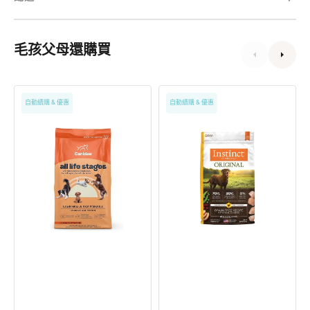
毛孩父母還購買
All
ALS
自動續購 & 優惠
自動續購 & 優惠
Life
Original
Stages
經
全
典
齡
無
犬
穀
系
系
列
列
-
-
羊
雞
肉
肉
糙
配
米
方
配
狗
方
乾
狗
糧
乾