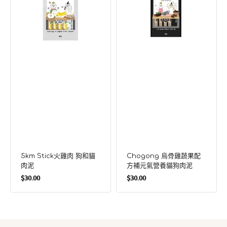
肉
蔬
狗
果
和
配
貓
方
肉
補
泥
元
氣
營
養
貓
狗
肉
泥
5km Stick火雞肉 狗和貓
Chogong 烏骨雞蔬果配
肉泥
方補元氣營養貓狗肉泥
定
定
$30.00
$30.00
價
價