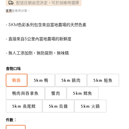
配送日期由您決定，可於結帳時選擇
運費
結帳時計算。
- 5KM色彩系列包含來自當地農場的天然色素
- 直接來自5公里內當地農場的新鮮度
- 無人工添加劑，無防腐劑，無味精
食物口味
鵪鶉
5km 鴨
5km 鷄肉
5km 鮭魚
鴨肉與吞拿魚
蟹肉
5km 鱈魚
5km 長尾鱈
5km 烏雞
5km 火鷄
件數：