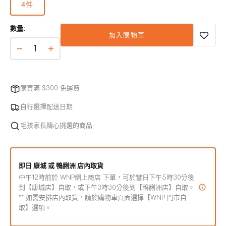
4件
版
本
數量:
已
加入購物車
售
完
5km
5km
或
Stick
Stick
無
鵪
鵪
法
鶉
購買滿 $300 免運費
鶉
使
配
配
用
自行選擇配送日期
方
方
毛孩家長精心挑選的商品
貓
貓
狗
狗
肉
肉
即日 康城 或 鴨脷洲 店內取貨
泥
泥
中午12時前於 WNP網上商店 下單，可於當日下午5時30分後
數
數
到【康城店】自取，或下午3時30分後到【鴨脷洲店】自取。
量
量
** 如需安排店內取貨，請於購物車頁面選擇【WNP 門市自
減
增
取】選項。
少
加