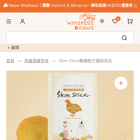
跳
至
🛍️
Meow Madness｜選購 Instinct & Advance，賺取高達HK$200優惠券！
內
購
容
0
物
車
返回
首頁
狗貓濕糧零食
5km Stick鵪鶉配方貓狗肉泥
開