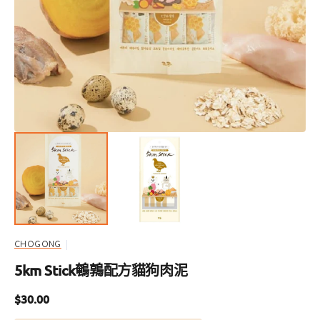
啟
圖
庫
檢
視
中
的
精
選
多
媒
體
檔
案
CHOGONG
5km Stick鵪鶉配方貓狗肉泥
定
$30.00
價