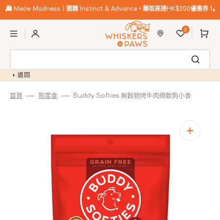
跳
至
🛍️
Meow Madness｜選購 Instinct & Advance，賺取高達HK$200優惠券！
內
購
容
0
物
車
返回
首頁
狗零食
Buddy Softies 無穀物烤牛肉綿軟狗小食
開