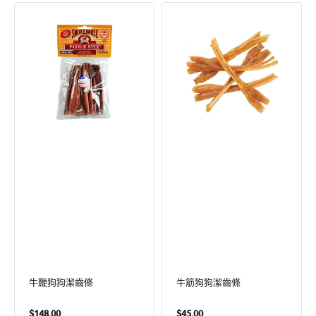
牛
牛
鞭
筋
狗
狗
狗
狗
潔
潔
齒
齒
條
條
牛鞭狗狗潔齒條
牛筋狗狗潔齒條
定
定
$148.00
$45.00