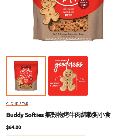
啟
圖
庫
檢
視
中
的
精
選
多
媒
體
檔
案
CLOUD STAR
Buddy Softies 無穀物烤牛肉綿軟狗小食
定
$64.00
價