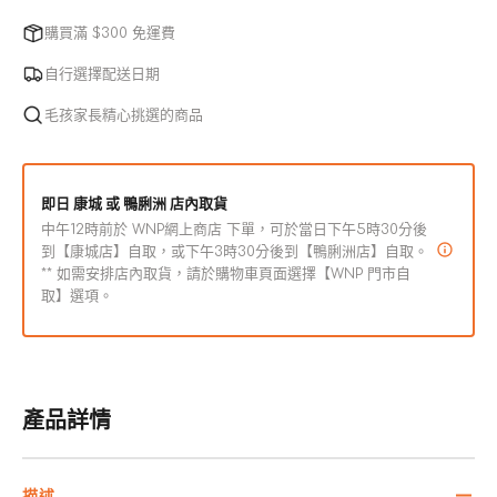
無
無
法
穀
購買滿 $300 免運費
穀
使
物
物
用
自行選擇配送日期
烤
烤
毛孩家長精心挑選的商品
牛
牛
肉
肉
綿
綿
即日 康城 或 鴨脷洲 店內取貨
軟
軟
中午12時前於 WNP網上商店 下單，可於當日下午5時30分後
狗
狗
到【康城店】自取，或下午3時30分後到【鴨脷洲店】自取。
小
小
** 如需安排店內取貨，請於購物車頁面選擇【WNP 門市自
食
食
取】選項。
數
數
量
量
減
增
少
加
產品詳情
描述