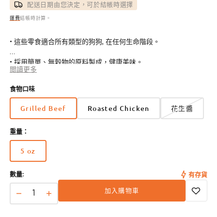
配送日期由您決定，可於結帳時選擇
運費
結帳時計算。
• 這些零食適合所有類型的狗狗, 在任何生命階段。
• 採用簡單、無穀物的原料製成，健康美味。
閲讀更多
• 享受不含玉米、大豆、人工香料、色素和防腐劑的美食。
食物口味
• 每款小吃均經過烤箱烘烤，味道濃鬱，令人垂涎欲滴。
Grilled Beef
Roasted Chicken
花生醬
• 這些零食具有可愛的薑黃色形狀和牛肉味，可為您的小狗帶來歡
重量：
樂。
5 oz
版
本
數量:
有存貨
已
售
加入購物車
完
Buddy
Buddy
或
Softies
Softies
無