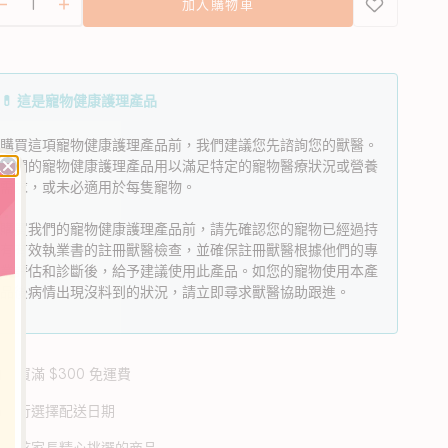
加入購物車
完
完
排
排
或
或
毛
毛
無
無
粉-
粉-
法
法
使
使
虱
虱
💊 這是寵物健康護理產品
用
用
目
目
購買這項寵物健康護理產品前，我們建議您先諮詢您的獸醫。
魚
魚
我們的寵物健康護理產品用以滿足特定的寵物醫療狀況或營養
(新)
(新)
需求，或未必適用於每隻寵物。
數
數
量
量
購買我們的寵物健康護理產品前，請先確認您的寵物已經過持
減
增
有有效執業書的註冊獸醫檢查，並確保註冊獸醫根據他們的專
業評估和診斷後，給予建議使用此產品。如您的寵物使用本產
少
加
品後病情出現沒料到的狀況，請立即尋求獸醫協助跟進。
購買滿 $300 免運費
自行選擇配送日期