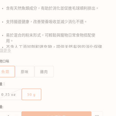
含有天然魚類成分，有助於消化並促進毛球順利排出。
支持腸道健康，改善營養吸收並減少消化不適。
開
啟
易於混合的粉末形式，可輕鬆與寵物日常食物搭配使
圖
用。
庫
檢
不含人工添加劑和填充物，提供天然有效的消化保健
讀更多
視
方案。
中
物口味
的
多
媒
魚類
原味
雞肉
體
檔
量：
案
2
0.25 oz
50 g
版
版
本
本
量:
已
已
售
售