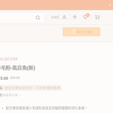
購
0
物
ENG
車
再次訂購
活動及工作坊
聯歡派對
G CAT STAR
毛粉-虱目魚(新)
5.00
$95.00
售
定
配送日期由您決定，可於結帳時選擇
價
價
費
結帳時計算。
配方專為幫助減少毛球形成並支持貓狗健康的消化系統。