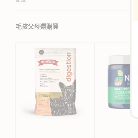
毛孩父母還購買
The
消
Missing
化
Link
酵
貓
素
狗
粉
消
及
化
益
保
生
健
菌
粉
狗
貓
補
充
品