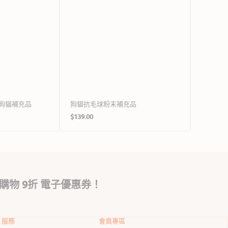
狗貓補充品
狗貓抗毛球粉末補充品
排毛粉-雞
定
$139.00
$75.00
$
售
價
價
購物 9折 電子優惠券！
服務
會員專區