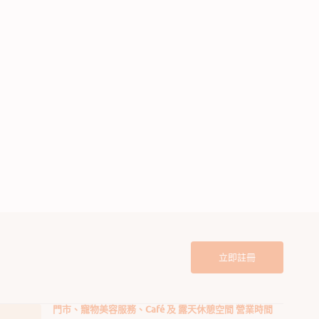
肉(新)
排毛粉-原味(新)
95.00
$75.00
$95.00
定
售
定
價
價
價
立即註冊
門市、寵物美容服務、Café 及 露天休憩空間 營業時間