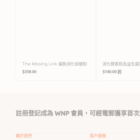
The Missing Link 貓狗消化保健粉
消化酵素粉及益生菌
定
定
$358.00
$140.00 起
價
價
註冊登記成為 WNP 會員，可經電郵獲享首次
關於我們
客戶服務