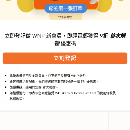
立即登記做 WNP 新會員，即經電郵獲得
9折
首次購
物
優惠碼
狗
排
貓
毛
抗
粉-
立刻登記
毛
雞
球
肉
粉
(新)
此優惠僅適用於全新會員，並不適用於現有 WNP 帳戶。
末
新會員成功登記後，我們將透過電郵向您發送一個 9折 優惠碼。
補
該優惠碼只適用於您的
首次購物。
充
如繼續進行，即表示您同意接受 Whiskers N Paws Limited 的使用條款及
品
私隱政策。