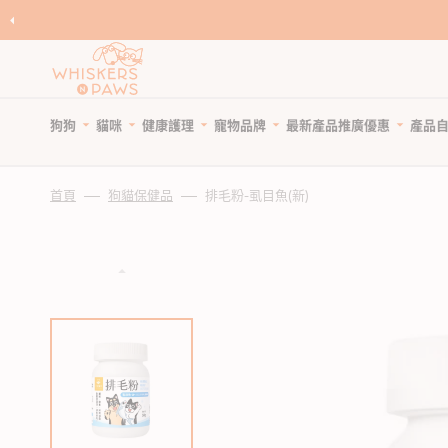
跳
至
內
容
狗狗
貓咪
健康護理
寵物品牌
產品
最新產品
推廣優惠
自
寵物領養
寵物 Cafe
Featured Brands
首頁
狗貓保健品
排毛粉-虱目魚(新)
優
狗糧
貓糧
狗狗健康護理
優惠與折扣
狗狗小食
貓小食
貓貓健康護理
限時清貨
優
所有商品
所有商品
所有商品
狗狗優惠專頁
所有商品
所有商品
所有商品
狗狗專區
天然狗乾糧
貓天然乾糧
狗驅蚤、除蜱蟲用品
貓咪優惠專頁
WNP 狗狗零食
WNP 貓貓零食
貓驅蚤、除蜱蟲用品
貓咪專區
天然無穀狗糧
天然無穀貓糧
狗關節補充、強化骨骼
狗狗風乾零食
貓抗敏零食
貓關節保健零食、用品
狗罐頭、濕糧
貓主食罐、濕糧
狗牙齒護理
狗狗抗敏零食
貓薄荷、貓草
貓牙齒護理
狗拌糧食品
貓副食罐、濕糧
狗藥用沖涼及護毛
狗狗天然潔齒小食
貓潔齒小食
貓藥用沖涼及護毛
瀏覽全部品牌
人類食用等級狗糧
貓凍乾食品
狗杜蟲及治療
狗凍乾小食
貓凍乾小食
貓去毛球
狗凍乾食品
貓風乾食品
狗維他命、補充劑
狗潔齒小食
貓天然肉粒小食
貓維他命 & 補充劑
狗風乾食品
脫水貓糧
狗鎮靜舒緩
狗狗啃咬肉乾零食
貓舒緩減壓治療
脫水狗糧
急凍貓糧
狗醫療用品
狗訓練小食
貓醫療用品