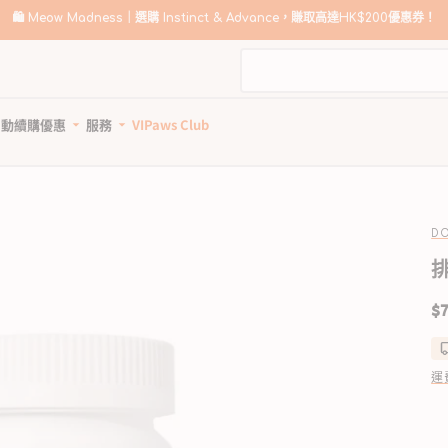
🛍️
Meow Madness｜選購 Instinct & Advance，賺取高達HK$200優惠券！
自動續購優惠
服務
VIPaws Club
動續購計劃如何運作
寵物美容
自助狗狗沖洗站
惠1: 續購送贈品
狗狗健康護理
貓貓健康護理
狗狗清潔用品
貓砂及清潔用品
惠2: 首單高達85折
所有商品
所有商品
所有商品
所有商品
DO
狗驅蚤、除蜱蟲用品
貓驅蚤、除蜱蟲用品
寵物家居清潔
貓砂
排
狗關節補充、強化骨骼
貓關節保健零食、用品
狗狗安全清潔
貓砂盤 & 廁所用品
$7
狗牙齒護理
貓牙齒護理
狗狗清潔劑及除臭
貓家居清潔
狗藥用沖涼及護毛
貓藥用沖涼及護毛
狗尿墊及撿便袋
貓清潔劑及除臭
狗杜蟲及治療
貓去毛球
運
狗維他命、補充劑
貓維他命 & 補充劑
狗鎮靜舒緩
貓舒緩減壓治療
狗醫療用品
貓醫療用品