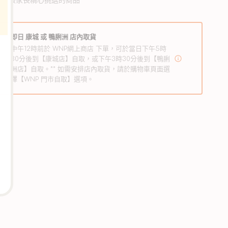
毛孩家長精心挑選的商品
即日 康城 或 鴨脷洲 店內取貨
中午12時前於 WNP網上商店 下單，可於當日下午5時
30分後到【康城店】自取，或下午3時30分後到【鴨脷
洲店】自取。** 如需安排店內取貨，請於購物車頁面選
擇【WNP 門市自取】選項。
排
毛
粉-
原
味
(新)