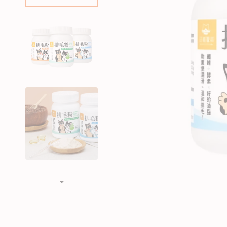
狗急凍糧
狗獸醫配方糧
狗素食小食
貓獸醫配方糧
狗狗美容用品
貓貓美容用品
狗狗玩具
貓玩具
所有商品
所有商品
所有商品
所有商品
狗皮膚、毛髮用品
貓皮膚 & 毛髮護理
狗耐咬玩具
貓薄荷玩具
狗耳部護理
貓耳部護理
狗拋接玩具
益智互動貓貓玩具
狗眼睛護理
貓眼部護理
狗毛公仔玩具
逗貓棒
狗指甲護理
貓沖涼液
狗訓練玩具
貓抓玩板
狗梳毛刷
貓梳毛刷
狗沖涼液、狗護髮素
狗濕紙巾、噴霧