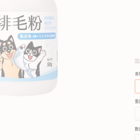
狗獸醫配方糧
貓獸醫配方糧
狗狗生活用品
貓用品
狗狗家居用品
所有商品
所有商品
所有商品
開
狗拖帶、狗胸帶及狗頸圈
貓爬架 & 貓睡床
啟
狗狗睡床
圖
狗寵物袋及手推車
貓行為訓練
門墊
庫
狗戶外用品
貓飲食器具
狗飲食器具
檢
閲
視
狗訓練行為
貓飲水機
狗飲水機
中
狗衣物及配飾
貓拖帶 & 貓頸圈
狗籠、小屋、門欄及圍欄
食
的
貓寵物袋及手推車
狗斜坡、樓梯
精
選
多
媒
重
體
檔
案
數