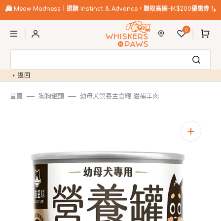
跳
至
🛍️
Meow Madness｜選購 Instinct & Advance，賺取高達HK$200優惠券！
內
購
容
0
物
車
返回
首頁
狗狗罐頭
幼母犬營養主食罐 滋補羊肉
開