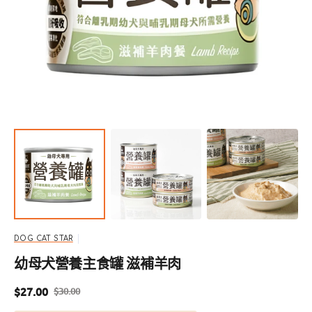
啟
圖
庫
檢
視
中
的
精
選
多
媒
體
檔
案
DOG CAT STAR
幼母犬營養主食罐 滋補羊肉
$27.00
$30.00
售
定