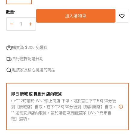
版
本
數量:
已
加入購物車
售
完
幼
幼
或
母
母
無
犬
犬
法
購買滿 $300 免運費
使
營
營
用
養
養
自行選擇配送日期
主
主
毛孩家長精心挑選的商品
食
食
罐
罐
滋
滋
即日 康城 或 鴨脷洲 店內取貨
補
補
中午12時前於 WNP網上商店 下單，可於當日下午5時30分後
羊
羊
到【康城店】自取，或下午3時30分後到【鴨脷洲店】自取。
** 如需安排店內取貨，請於購物車頁面選擇【WNP 門市自
肉
肉
取】選項。
數
數
量
量