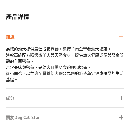
減
增
少
加
產品詳情
描述
為您的幼犬提供最佳成長營養，選擇羊肉全營養幼犬罐頭。
這款高級配方精選嫩羊肉與天然食材，提供幼犬健康成長與發育所
需的全面營養。
富含美味與營養，是幼犬日常膳食的理想選擇。
從小開始，以羊肉全營養幼犬罐頭為您的毛孩奠定健康快樂的生活
基礎。
成分
關於Dog Cat Star