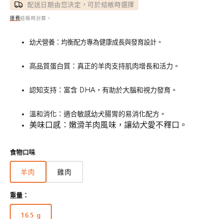
價
價
配送日期由您決定，可於結帳時選擇
運費
結帳時計算。
幼犬營養：均衡配方專為健康成長與發育設計。
高品質蛋白質：真正的羊肉支持肌肉增長和活力。
認知支持：富含 DHA，有助於大腦和視力發育。
溫和消化：適合敏感幼犬腸胃的易消化配方。
美味口感：嫩滑羊肉風味，讓幼犬愛不釋口。
食物口味
羊肉
雞肉
重量：
165 g