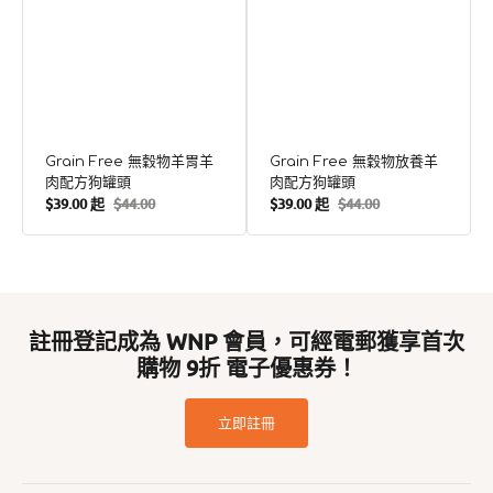
Grain Free 無穀物羊胃羊
Grain Free 無穀物放養羊
肉配方狗罐頭
肉配方狗罐頭
$39.00 起
$44.00
$39.00 起
$44.00
售
定
售
定
價
價
價
價
註冊登記成為 WNP 會員，可經電郵獲享首次
購物 9折 電子優惠券！
立即註冊