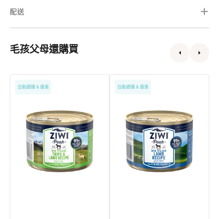
配送
毛孩父母還購買
Grain
Grain
C
自動續購 & 優惠
自動續購 & 優惠
Free
Free
9
無
無
穀
穀
物
物
羊
放
胃
養
羊
羊
肉
肉
配
配
方
方
狗
狗
罐
罐
頭
頭