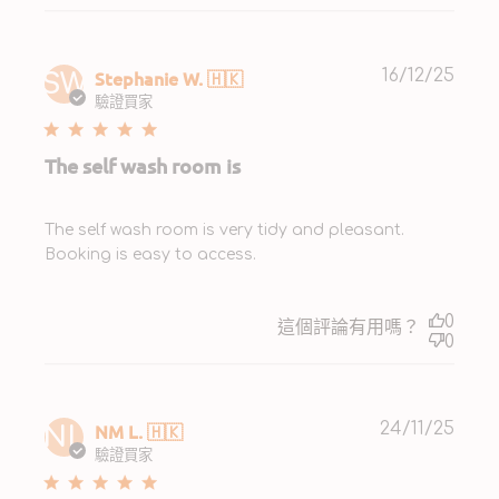
Publ
Stephanie W. 🇭🇰
16/12/25
SW
date
驗證買家
The self wash room is
The self wash room is very tidy and pleasant.
Booking is easy to access.
0
這個評論有用嗎？
0
Publ
NM L. 🇭🇰
24/11/25
NL
date
驗證買家