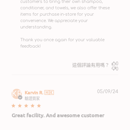
customers to bring their own shampoo, 
conditioner, and towels, we also offer these 
items for purchase in-store for your 
convenience. We appreciate your 
understanding.

Thank you once again for your valuable 
feedback!
0
這個評論有用嗎？
0
Publ
Karvin R. 🇭🇰
05/09/24
KR
date
驗證買家
Great facility. And awesome customer