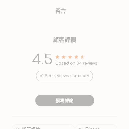
留言
顧客評價
4.5
4.5 out of 5 stars 34 total
Based on 34 reviews
reviews
See reviews summary
撰寫評論