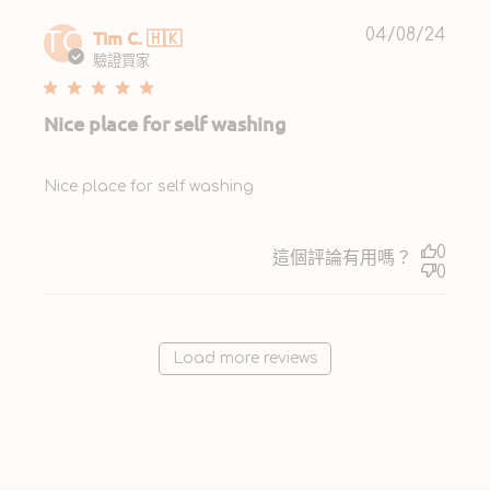
Publ
Tim C. 🇭🇰
04/08/24
TC
date
驗證買家
Nice place for self washing
Nice place for self washing
0
這個評論有用嗎？
0
Load more reviews