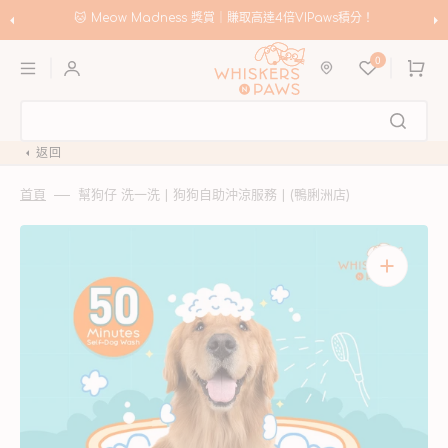
跳
至
🐱 Meow Madness 獎賞｜賺取高達4倍VIPaws積分！
內
購
容
0
物
車
返回
首頁
幫狗仔 洗一洗 | 狗狗自助沖涼服務 | (鴨脷洲店)
開