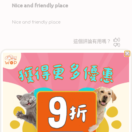
Nice and friendly place
Nice and friendly place
0
這個評論有用嗎？
0
Publ
Fan L. 🇭🇰
16/04/25
FL
date
驗證買家
下次要留意吓清潔狀況，因為我去到嘅時候浴
缸已經好多毛 同埋分咗預約時段應該係最整潔
嘅
下次要留意吓清潔狀況，因為我去到嘅時候浴缸已經好多毛
同埋分咗預約時段應該係最整潔嘅