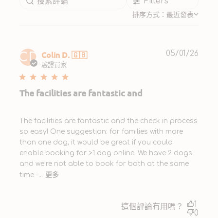
Filters
排序方式：
最近發表
Publ
Colin D. 🇬🇧
05/01/26
CD
date
驗證買家
The facilities are fantastic and
The facilities are fantastic and the check in process
so easy! One suggestion: for families with more
than one dog, it would be great if you could
enable booking for >1 dog online. We have 2 dogs
and we’re not able to book for both at the same
更多
time -...
1
這個評論有用嗎？
0