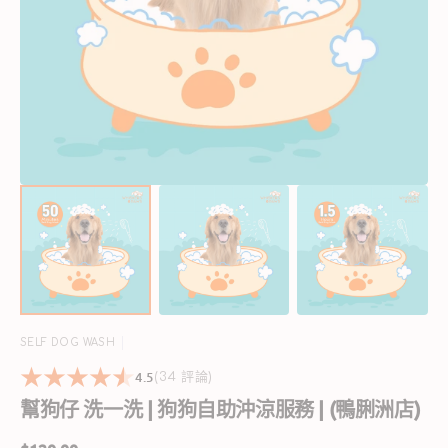
啟
圖
庫
檢
視
中
的
精
選
多
媒
體
檔
案
SELF DOG WASH
4.5
34
(34 評論)
reviews
幫狗仔 洗一洗 | 狗狗自助沖涼服務 | (鴨脷洲店)