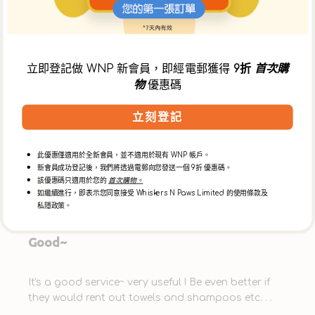
Comments by Store Owner on Review by Store
Store Owner
Owner on Wed Apr 23 2025
Hello Fan L. 多謝您的意見，我們明白提供一個整潔
的自助沖洗站的重要，假如您遇到相同情況，請通知店
立即登記做 WNP 新會員，即經電郵獲得
9折
首次購
員，我們樂急為您提供協助，謝謝.
物
優惠碼
立刻登記
0
這個評論有用嗎？
0
此優惠僅適用於全新會員，並不適用於現有 WNP 帳戶。
新會員成功登記後，我們將透過電郵向您發送一個 9折 優惠碼。
該優惠碼只適用於您的
首次購物。
Publ
Ricardo L. 🇭🇰
24/03/25
RL
如繼續進行，即表示您同意接受 Whiskers N Paws Limited 的使用條款及
date
驗證買家
私隱政策。
Good~
It's a good service~ very useful ! Be even better if
they would rent out towels and shampoos etc. . .