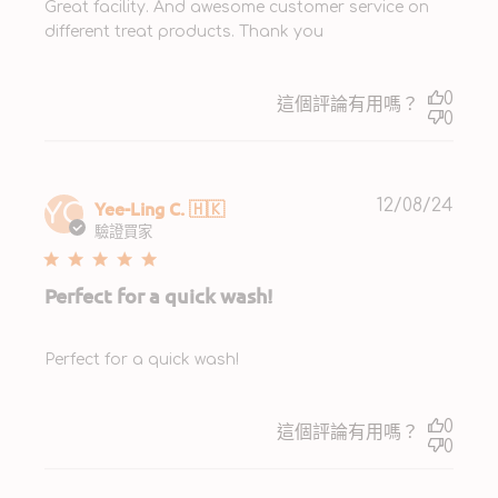
Great facility. And awesome customer service on
different treat products. Thank you
0
這個評論有用嗎？
0
Publ
Yee-Ling C. 🇭🇰
12/08/24
YC
date
驗證買家
Perfect for a quick wash!
Perfect for a quick wash!
0
這個評論有用嗎？
0