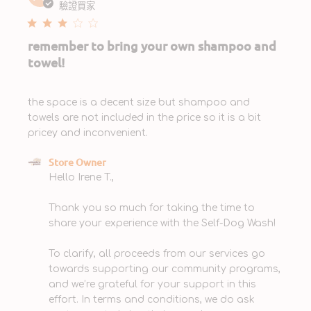
date
驗證買家
remember to bring your own shampoo and
towel!
the space is a decent size but shampoo and
towels are not included in the price so it is a bit
pricey and inconvenient.
Comments by Store Owner on Review by Store
Store Owner
Owner on Mon Oct 14 2024
Hello Irene T.,

Thank you so much for taking the time to 
share your experience with the Self-Dog Wash!

To clarify, all proceeds from our services go 
towards supporting our community programs, 
and we’re grateful for your support in this 
effort. In terms and conditions, we do ask 