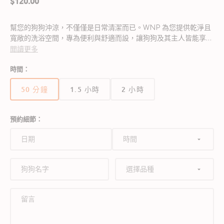
定
$120.00
價
幫您的狗狗沖涼，不僅僅是日常清潔而已。WNP 為您提供乾淨且
寬敞的洗浴空間，專為便利與舒適而設，讓狗狗及其主人皆能享受
如家的體驗。每次使用亦有助於建立一個有意義的社群，致力於讚
閲讀更多
揚寵物及愛護牠們的人士。
時間：
50 分鐘
1.5 小時
2 小時
版
版
版
本
本
本
已
已
已
預約細節：
售
售
售
完
完
完
或
或
或
無
無
無
法
法
法
使
使
使
用
用
用