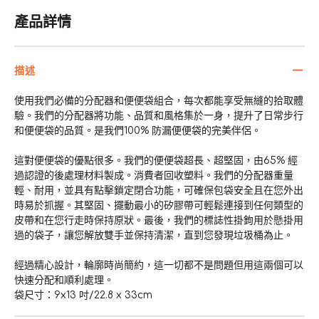
產品詳情
描述
使用我們必備的分配器和便便袋組合，每次都能享受無縫的拾取體
驗。我們的分配器將功能、品質和風格集於一身，提升了日常步行
和便便袋的品質。是我們100% 防漏便便袋的完美伴侶。
這對便便袋的優點很多。我們的便便袋超長、超堅固，由65% 經
過認證的後處理材料製成。消費者回收塑料。我們的分配器重量
輕、耐用，並具有點擊鎖定閉合功能，可確保包袋安全且在您外出
時易於抓握。其堅固、擺動最小的矽膠帶可輕鬆連接到任何類型的
皮帶和在您行走時保持原狀。最後，我們的標誌性掛鉤用於懸掛用
過的袋子，讓您解放雙手並保持清潔，直到您發現垃圾桶為止。
經過精心設計，輪廓時尚簡約，這一切都不是問題但用這兩個可以
快速分配和順利處理。
袋尺寸：9x13 吋/22.8 x 33cm