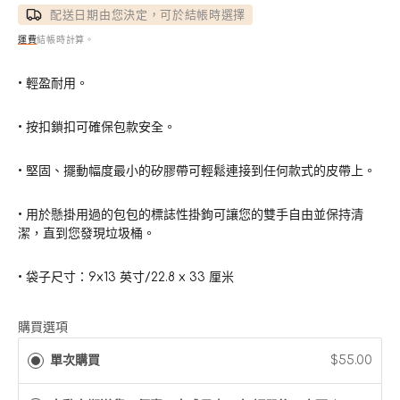
價
配送日期由您決定，可於結帳時選擇
運費
結帳時計算。
• 輕盈耐用。
• 按扣鎖扣可確保包款安全。
• 堅固、擺動幅度最小的矽膠帶可輕鬆連接到任何款式的皮帶上。
• 用於懸掛用過的包包的標誌性掛鉤可讓您的雙手自由並保持清
潔，直到您發現垃圾桶。
• 袋子尺寸：9x13 英寸/22.8 x 33 厘米
購買選項
單次購買
$55.00