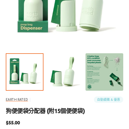
啟
圖
庫
檢
視
中
的
多
媒
體
檔
案
1
自動續購 & 優惠
EARTH RATED
狗便便袋分配器 (附15個便便袋)
定
$55.00