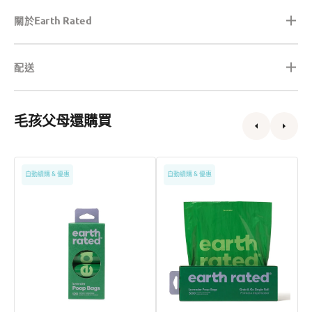
關於Earth Rated
配送
毛孩父母還購買
補
超
S
自動續購 & 優惠
自動續購 & 優惠
充
大
裝
號
可
熏
降
衣
解
草
撿
香
便
味
袋
撿
便
1
袋