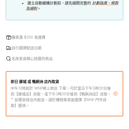
建立自動續購計劃前，請先細閱完整的
計劃指南、條款
便
便
及細則
。
袋)
袋)
數
數
量
量
減
增
購買滿 $300 免運費
少
加
自行選擇配送日期
毛孩家長精心挑選的商品
即日 康城 或 鴨脷洲 店內取貨
中午12時前於 WNP網上商店 下單，可於當日下午5時30分後
到【康城店】自取，或下午3時30分後到【鴨脷洲店】自取。
** 如需安排店內取貨，請於購物車頁面選擇【WNP 門市自
取】選項。