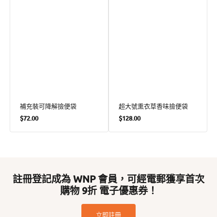
補充裝可降解撿便袋
超大號熏衣草香味撿便袋
定
定
$72.00
$128.00
價
價
註冊登記成為 WNP 會員，可經電郵獲享首次
購物 9折 電子優惠券！
立即註冊