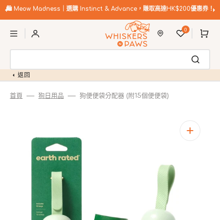
跳
至
🛍️
Meow Madness｜選購 Instinct & Advance，賺取高達HK$200優惠券！
內
購
容
0
物
車
返回
首頁
狗日用品
狗便便袋分配器 (附15個便便袋)
開