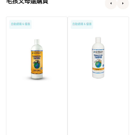
毛孩父母還購買
燕
無
自動續購 & 優惠
自動續購 & 優惠
麥
味
蘆
燕
薈
麥
貓
蘆
狗
薈
洗
貓
毛
狗
液
洗
毛
液