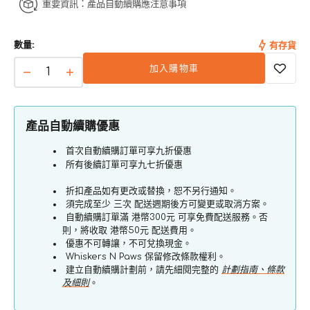
重要資訊：產品自動續購應注意事項
數量:
有存貨
加入購物車
貓
貓
狗
狗
用
用
產品自動續購優惠
低
低
首次自動續購訂單可享九折優惠
敏
敏
所有後續訂單可享九七折優惠
洗
洗
毛
毛
折扣產品如有更改或替換，恕不另行通知。
須完成至少 三次 配送週期後方可變更或取消方案。
液
液
自動續購訂單滿 港幣300元 可享免費配送服務。否
數
數
則，將收取 港幣50元 配送費用。
量
量
優惠不可轉讓，不可兌換現金。
Whiskers N Paws 保留修改條款權利。
減
增
建立自動續購計劃前，請先細閱完整的
計劃指南、條款
少
加
及細則
。