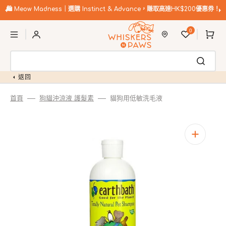
跳
至
🛍️
Meow Madness｜選購 Instinct & Advance，賺取高達HK$200優惠券！
內
購
容
0
物
車
返回
首頁
狗貓沖涼液 護髮素
貓狗用低敏洗毛液
開