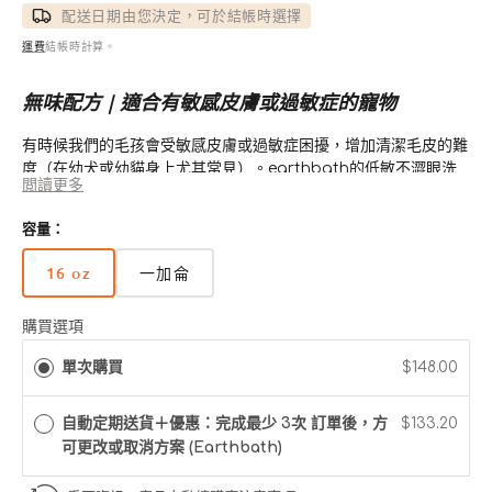
配送日期由您決定，可於結帳時選擇
運費
結帳時計算。
無味配方 | 適合有敏感皮膚或過敏症的寵物
有時候我們的毛孩會受敏感皮膚或過敏症困擾，增加清潔毛皮的難
度（在幼犬或幼貓身上尤其常見）。earthbath的低敏不澀眼洗
閲讀更多
毛液就能解決這個難題，洗毛液的天然溫和配方，不含香氛或色
素，對有敏感皮膚和過敏症的寵物都十分安全。洗毛液不會洗掉外
容量：
用滅蝨藥物。適合6週大或以上的寵物使用。
16 oz
一加侖
版
版
本
本
已
已
購買選項
售
售
單次購買
$148.00
完
完
或
或
無
無
自動定期送貨＋優惠：完成最少 3次 訂單後，方
$133.20
法
法
可更改或取消方案 (Earthbath)
使
使
用
用