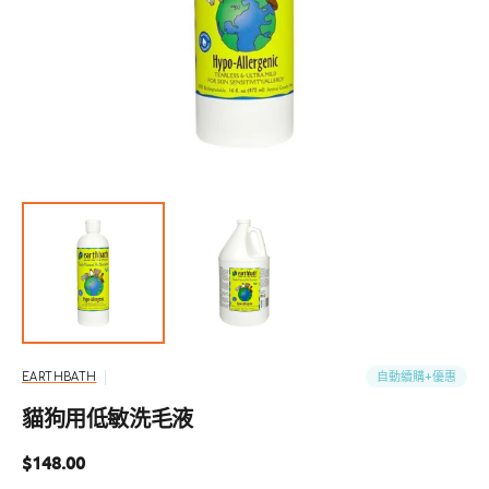
啟
圖
庫
檢
視
中
的
精
選
多
媒
體
檔
案
自動續購+優惠
EARTHBATH
貓狗用低敏洗毛液
定
$148.00
價