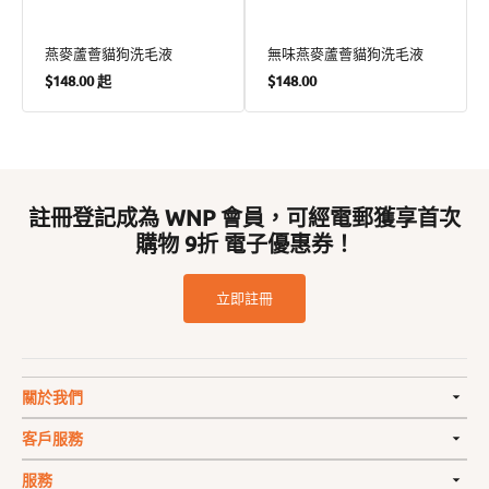
燕麥蘆薈貓狗洗毛液
無味燕麥蘆薈貓狗洗毛液
定
定
$148.00 起
$148.00
價
價
註冊登記成為 WNP 會員，可經電郵獲享首次
購物 9折 電子優惠券！
立即註冊
關於我們
客戶服務
服務