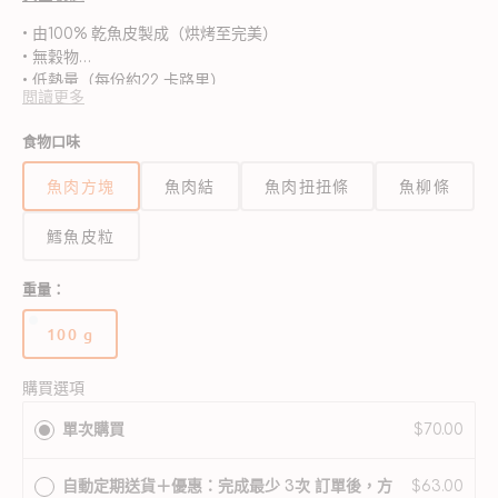
• 由100% 乾魚皮製成（烘烤至完美）
• 無穀物
• 低熱量（每份約22 卡路里）
閲讀更多
• Omega-3 有助於支持健康的皮膚和皮毛
• 天然，營養美味
食物口味
• 易消化的蛋白質
魚肉方塊
魚肉結
魚肉扭扭條
魚柳條
鱈魚皮粒
重量：
100 g
版
本
已
購買選項
售
單次購買
$70.00
完
或
無
自動定期送貨＋優惠：完成最少 3次 訂單後，方
$63.00