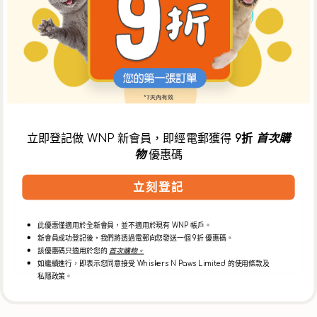
減
增
及細則
。
少
加
購買滿 $300 免運費
自行選擇配送日期
毛孩家長精心挑選的商品
立即登記做 WNP 新會員，即經電郵獲得
9折
首次購
物
優惠碼
立刻登記
即日 康城 或 鴨脷洲 店內取貨
中午12時前於 WNP網上商店 下單，可於當日下午5時30分後
到【康城店】自取，或下午3時30分後到【鴨脷洲店】自取。
此優惠僅適用於全新會員，並不適用於現有 WNP 帳戶。
** 如需安排店內取貨，請於購物車頁面選擇【WNP 門市自
新會員成功登記後，我們將透過電郵向您發送一個 9折 優惠碼。
取】選項。
該優惠碼只適用於您的
首次購物。
如繼續進行，即表示您同意接受 Whiskers N Paws Limited 的使用條款及
私隱政策。