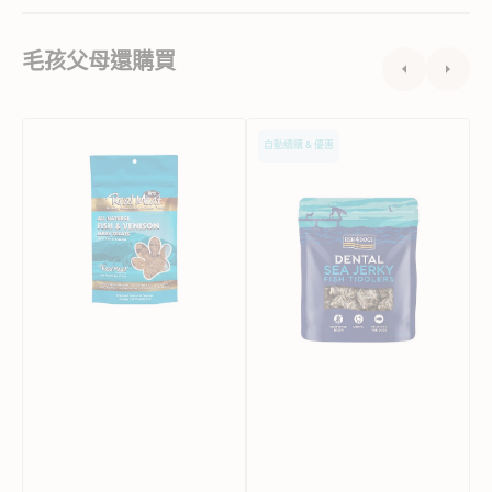
毛孩父母還購買
全
Fish4dogs
F
自動續購 & 優惠
天
魚
然
皮
魚
小
肉
塊
和
狗
鹿
狗
肉
小
乾
食
狗
小
食