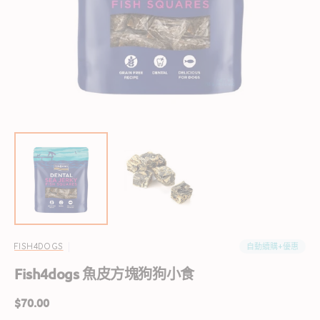
啟
圖
庫
檢
視
中
的
精
選
多
媒
體
檔
案
自動續購+優惠
FISH4DOGS
Fish4dogs 魚皮方塊狗狗小食
定
$70.00
價