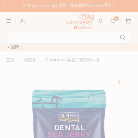
跳
至
🐱 Meow Madness 獎賞｜賺取高達4倍VIPaws積分！
內
購
容
0
物
車
返回
首頁
狗零食
Fish4dogs 魚皮方塊狗狗小食
開