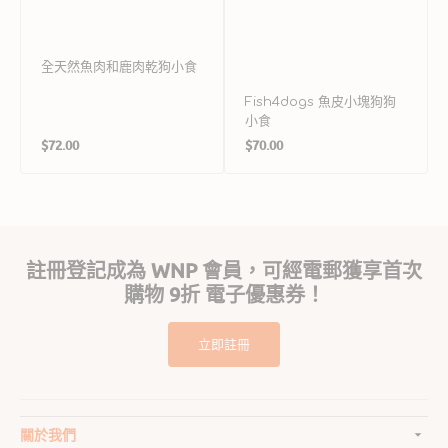
全天然魚肉和鹿肉乾狗小食
Fish4dogs 魚皮小塊狗狗
小食
定
定
$72.00
$70.00
價
價
註冊登記成為 WNP 會員，可經電郵獲享首次
購物 9折 電子優惠券！
立即註冊
關於我們