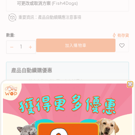
法
可更改或取消方案 (Fish4Dogs)
使
用
重要資訊：產品自動續購應注意事項
數量:
有存貨
加入購物車
Fish4dogs
Fish4dogs
魚
魚
皮
皮
產品自動續購優惠
方
方
塊
塊
首次自動續購訂單可享九折優惠
所有後續訂單可享九七折優惠
狗
狗
狗
狗
折扣產品如有更改或替換，恕不另行通知。
小
小
須完成至少 三次 配送週期後方可變更或取消方案。
自動續購訂單滿 港幣300元 可享免費配送服務。否
食
食
則，將收取 港幣50元 配送費用。
數
數
優惠不可轉讓，不可兌換現金。
量
量
Whiskers N Paws 保留修改條款權利。
建立自動續購計劃前，請先細閱完整的
計劃指南、條款