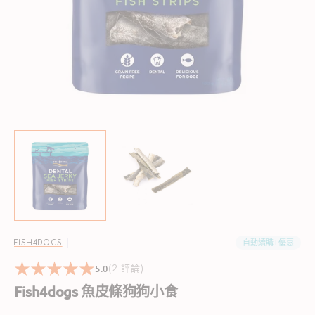
啟
圖
庫
檢
視
中
的
精
選
多
媒
體
檔
案
自動續購+優惠
FISH4DOGS
5.0
2
(2 評論)
reviews
Fish4dogs 魚皮條狗狗小食