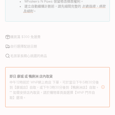
減
增
Whiskers N Paws 保留修改條款權利。
建立自動續購計劃前，請先細閱完整的
計劃指南、條款
少
加
及細則
。
購買滿 $300 免運費
自行選擇配送日期
毛孩家長精心挑選的商品
即日 康城 或 鴨脷洲 店內取貨
中午12時前於 WNP網上商店 下單，可於當日下午5時30分後
到【康城店】自取，或下午3時30分後到【鴨脷洲店】自取。
** 如需安排店內取貨，請於購物車頁面選擇【WNP 門市自
取】選項。