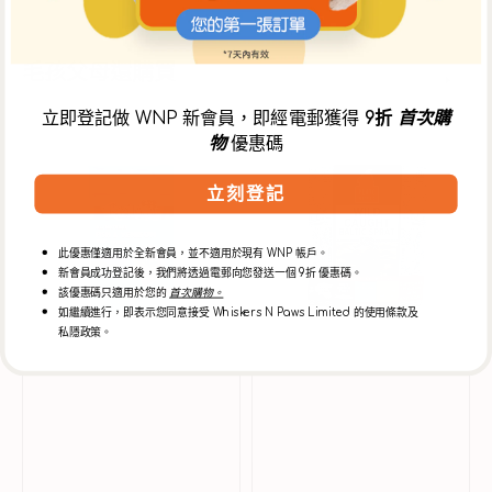
毛孩父母還購買
立即登記做 WNP 新會員，即經電郵獲得
9折
首次購
物
優惠碼
全
野
天
生
然
小
立刻登記
魚
鯡
肉
魚
和
乾
此優惠僅適用於全新會員，並不適用於現有 WNP 帳戶。
鹿
狗
新會員成功登記後，我們將透過電郵向您發送一個 9折 優惠碼。
該優惠碼只適用於您的
首次購物。
肉
小
如繼續進行，即表示您同意接受 Whiskers N Paws Limited 的使用條款及
乾
食
私隱政策。
狗
小
食