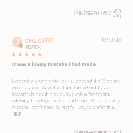
0
這個評論有用嗎？
0
Publ
CYKL C. 🇭🇰
13/10/23
CC
date
驗證買家
It was a lovely mistake I had made
I placed a wrong order as I supposed the 10 packs
were squares. Wow, the strips turned out to be
better! It is not thin at all but with a few layers,
allowing the dogs to tear and crack. What a lovely
mistake I don't need to rectify. I would prefer this...
更多
0