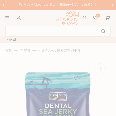
跳
至
🐱 Meow Madness 獎賞｜賺取高達4倍VIPaws積分！
內
購
容
0
物
車
返回
首頁
狗零食
Fish4dogs 魚皮條狗狗小食
開