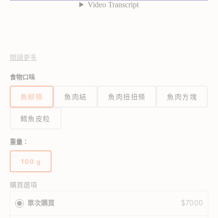
閲讀更多
英國製造
食物口味
• 由100% 魚皮製成。
魚柳條
魚肉結
魚肉扭扭條
魚肉方塊
• 狗狗喜歡這些美味可口的食物
• 100% 天然
鱈魚皮粒
• 低熱量
• 支持狗狗牙齒衛生
重量：
• 含有來自以下來源的Omega 3 脂肪酸魚油有助於促進健康的皮
膚和皮毛狀況
100 g
版
本
已
購買選項
售
單次購買
$70.00
完
或