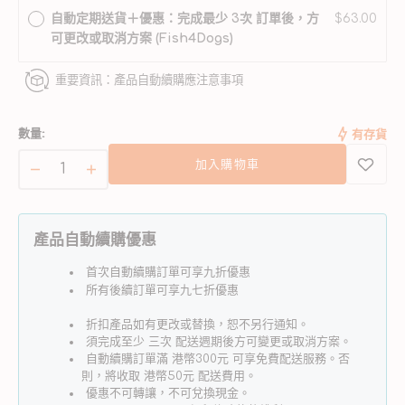
無
自動定期送貨＋優惠：完成最少 3次 訂單後，方
$63.00
法
可更改或取消方案 (Fish4Dogs)
使
用
重要資訊：產品自動續購應注意事項
數量:
有存貨
加入購物車
Fish4dogs
Fish4dogs
魚
魚
皮
皮
產品自動續購優惠
條
條
狗
狗
首次自動續購訂單可享九折優惠
所有後續訂單可享九七折優惠
狗
狗
小
小
折扣產品如有更改或替換，恕不另行通知。
食
食
須完成至少 三次 配送週期後方可變更或取消方案。
自動續購訂單滿 港幣300元 可享免費配送服務。否
數
數
則，將收取 港幣50元 配送費用。
量
量
優惠不可轉讓，不可兌換現金。