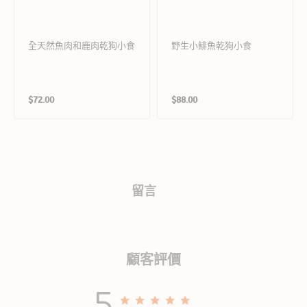
全天然魚肉和鹿肉乾狗小食
野生小鯡魚乾狗小食
定
定
$72.00
$88.00
價
價
留言
顧客評價