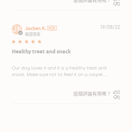
這個評論有用嗎？
0
Publ
Jochen K. 🇭🇰
19/08/22
JK
date
驗證買家
Healthy treat and snack
Our dog loves it and it is a healthy treat and
snack. Make sure not to feed it on a carpet.....
0
這個評論有用嗎？
0