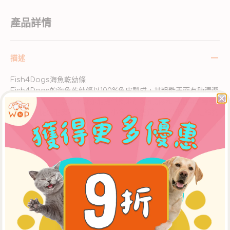
產品詳情
描述
Fish4Dogs海魚乾幼條
Fish4Dogs的海魚乾幼條以100%魚皮製成，其粗糙表面有助清潔
狗狗的牙齒，而魚皮本身亦能提供奧米加3脂肪酸和其他魚油等營
養成分，促進毛皮和關節健康。小食不含麩質，天然低敏，是給狗
狗的健康零食之選。
成分
關於Fish4Dogs
配送