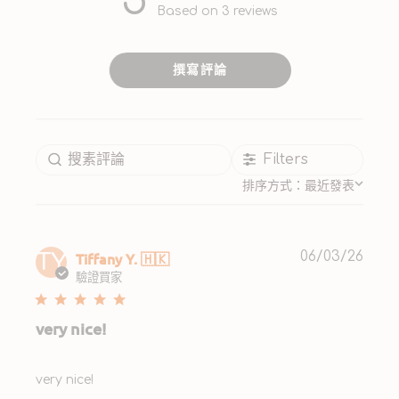
5
5 out of 5 stars 3 total reviews
Based on 3 reviews
撰寫評論
Filters
排序方式：
最近發表
Publ
Tiffany Y. 🇭🇰
06/03/26
TY
date
驗證買家
very nice!
very nice!