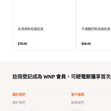
冰淇淋狗毛絨玩具
冷凍酸奶狗毛絨玩具
定
定
$78.00
$68.00
價
價
註冊登記成為 WNP 會員，可經電郵獲享首次
關於我們
客戶服務
關於我們
聯絡我們