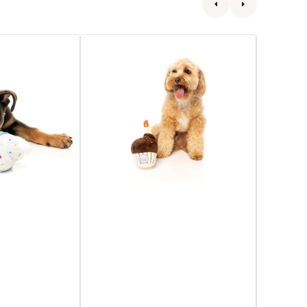
生
迷
日
你
蛋
法
糕
國
狗
麵
毛
包
絨
藏
玩
食
具
狗
狗
玩
具