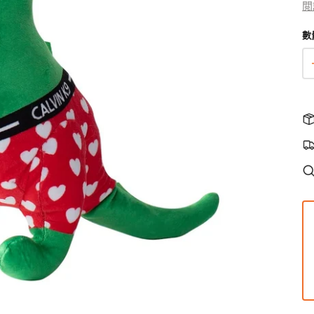
•
閲
狗獸醫配方糧
貓獸醫配方糧
咀
數
•
狗狗生活用品
貓用品
狗狗家居用品
所有商品
所有商品
所有商品
開
狗拖帶、狗胸帶及狗頸圈
貓爬架 & 貓睡床
啟
狗狗睡床
圖
狗寵物袋及手推車
貓行為訓練
門墊
庫
狗戶外用品
貓飲食器具
狗飲食器具
檢
視
狗訓練行為
貓飲水機
狗飲水機
中
狗衣物及配飾
貓拖帶 & 貓頸圈
狗籠、小屋、門欄及圍欄
的
貓寵物袋及手推車
狗斜坡、樓梯
多
媒
體
檔
案
1