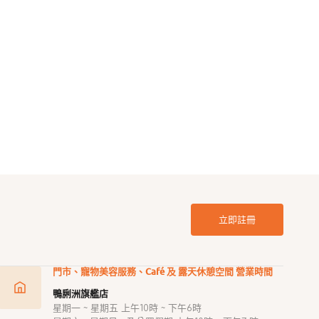
麵包藏食狗狗玩具
TOTO藏食球狗狗玩具
定
$10.00
價
立即註冊
門市、寵物美容服務、Café 及 露天休憩空間 營業時間
鴨脷洲旗艦店
星期一 ~ 星期五 上午10時 ~ 下午6時