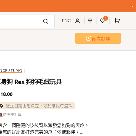
購
0
物
ENG
車
再次訂購
活動及工作坊
聯歡派對
INGE STUDIO
身狗 Rex 狗狗毛絨玩具
18.00
配送日期由您決定，可於結帳時選擇
費
結帳時計算。
 包含一個隱藏的吱吱聲以激發您狗狗的興趣。
 為您的好朋友打造完美的爪子依偎夥伴。