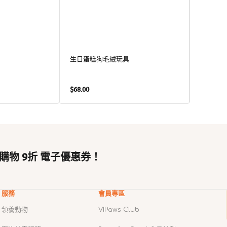
生日蛋糕狗毛絨玩具
迷你法國
定
定
$68.00
$148.00
價
價
購物 9折 電子優惠券！
服務
會員專區
領養動物
VIPaws Club