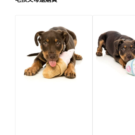
冰
冷
淇
凍
淋
酸
狗
奶
毛
狗
絨
毛
玩
絨
具
玩
具