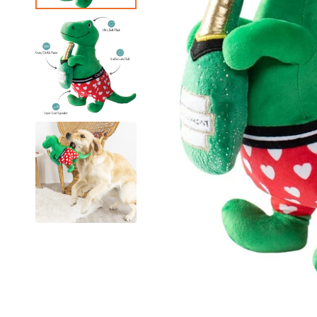
狗急凍糧
狗獸醫配方糧
狗素食小食
貓獸醫配方糧
狗狗美容用品
貓貓美容用品
狗狗玩具
貓玩具
所有商品
所有商品
所有商品
所有商品
狗皮膚、毛髮用品
貓皮膚 & 毛髮護理
狗耐咬玩具
貓薄荷玩具
狗耳部護理
貓耳部護理
狗拋接玩具
益智互動貓貓玩具
狗眼睛護理
貓眼部護理
狗毛公仔玩具
逗貓棒
狗指甲護理
貓沖涼液
狗訓練玩具
貓抓玩板
狗梳毛刷
貓梳毛刷
狗沖涼液、狗護髮素
狗濕紙巾、噴霧