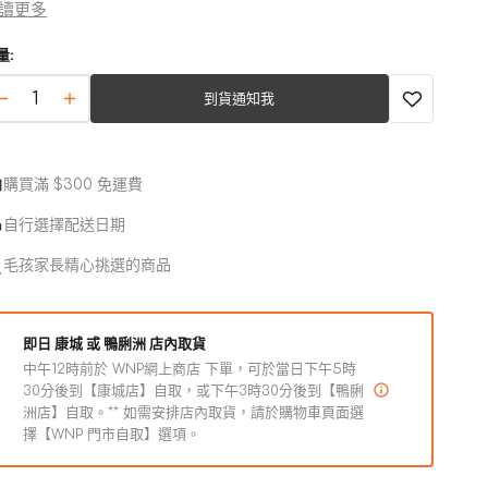
 非常適合拋擲、拉扯、攜帶、抓取和捕捉，但不適合攻擊性
讀更多
嚼者。
量:
 鼓勵您和您的狗之間的互動遊戲。
到貨通知我
單
單
開
啟
身
身
圖
狗
狗
庫
購買滿 $300 免運費
Rex
Rex
檢
視
狗
狗
自行選擇配送日期
中
狗
狗
的
毛孩家長精心挑選的商品
毛
毛
多
媒
絨
絨
體
玩
玩
檔
即日 康城 或 鴨脷洲 店內取貨
案
具
具
中午12時前於 WNP網上商店 下單，可於當日下午5時
2
數
數
30分後到【康城店】自取，或下午3時30分後到【鴨脷
洲店】自取。** 如需安排店內取貨，請於購物車頁面選
量
量
擇【WNP 門市自取】選項。
減
增
少
加