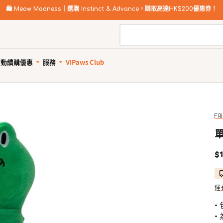
🛍️
Meow Madness｜選購 Instinct & Advance，賺取高達HK$200優惠券！
自動續購優惠
服務
VIPaws Club
動續購計劃如何運作
寵物美容
自助狗狗沖洗站
惠1: 續購送贈品
狗狗健康護理
貓貓健康護理
狗狗清潔用品
貓砂及清潔用品
惠2: 首單高達85折
所有商品
所有商品
所有商品
所有商品
FR
狗驅蚤、除蜱蟲用品
貓驅蚤、除蜱蟲用品
寵物家居清潔
貓砂
單
狗關節補充、強化骨骼
貓關節保健零食、用品
狗狗安全清潔
貓砂盤 & 廁所用品
定
$1
狗牙齒護理
貓牙齒護理
狗狗清潔劑及除臭
貓家居清潔
價
狗藥用沖涼及護毛
貓藥用沖涼及護毛
狗尿墊及撿便袋
貓清潔劑及除臭
狗杜蟲及治療
貓去毛球
運
狗維他命、補充劑
貓維他命 & 補充劑
•
狗鎮靜舒緩
貓舒緩減壓治療
•
狗醫療用品
貓醫療用品