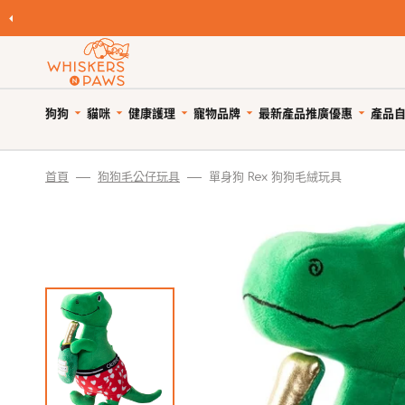
跳
至
內
容
狗狗
貓咪
健康護理
寵物品牌
產品
最新產品
推廣優惠
自
寵物領養
寵物 Cafe
Featured Brands
首頁
狗狗毛公仔玩具
單身狗 Rex 狗狗毛絨玩具
優
狗糧
貓糧
狗狗健康護理
優惠與折扣
狗狗小食
貓小食
貓貓健康護理
限時清貨
優
所有商品
所有商品
所有商品
狗狗優惠專頁
所有商品
所有商品
所有商品
狗狗專區
天然狗乾糧
貓天然乾糧
狗驅蚤、除蜱蟲用品
貓咪優惠專頁
WNP 狗狗零食
WNP 貓貓零食
貓驅蚤、除蜱蟲用品
貓咪專區
天然無穀狗糧
天然無穀貓糧
狗關節補充、強化骨骼
狗狗風乾零食
貓抗敏零食
貓關節保健零食、用品
狗罐頭、濕糧
貓主食罐、濕糧
狗牙齒護理
狗狗抗敏零食
貓薄荷、貓草
貓牙齒護理
狗拌糧食品
貓副食罐、濕糧
狗藥用沖涼及護毛
狗狗天然潔齒小食
貓潔齒小食
貓藥用沖涼及護毛
瀏覽全部品牌
人類食用等級狗糧
貓凍乾食品
狗杜蟲及治療
狗凍乾小食
貓凍乾小食
貓去毛球
狗凍乾食品
貓風乾食品
狗維他命、補充劑
狗潔齒小食
貓天然肉粒小食
貓維他命 & 補充劑
狗風乾食品
脫水貓糧
狗鎮靜舒緩
狗狗啃咬肉乾零食
貓舒緩減壓治療
脫水狗糧
急凍貓糧
狗醫療用品
狗訓練小食
貓醫療用品