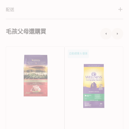
配送
毛孩父母還購買
單
Wellness
F
自動續購 & 優惠
一
羊
蛋
肉
白
燕
-
羊
麥
肉
全
配
能
方
配
狗
方
乾
成
糧
犬
乾
糧