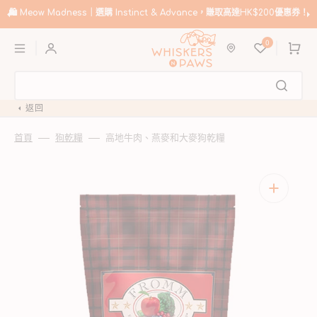
跳
至
🛍️
Meow Madness｜選購 Instinct & Advance，賺取高達HK$200優惠券！
內
購
容
0
物
車
返回
首頁
狗乾糧
高地牛肉、燕麥和大麥狗乾糧
開