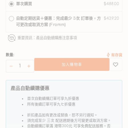
水分（最大）
9折
單次購買
$488.00
完
完
完
或
或
或
無
無
無
自動定期送貨＋優惠：完成最少 3次 訂單後，方
$439.20
法
法
法
可更改或取消方案 (Fromm)
使
使
使
用
用
用
重要資訊：產品自動續購應注意事項
數量:
有存貨
加入購物車
高
高
地
地
牛
牛
產品自動續購優惠
肉、
肉、
首次自動續購訂單可享九折優惠
燕
燕
所有後續訂單可享九七折優惠
麥
麥
和
和
折扣產品如有更改或替換，恕不另行通知。
須完成至少 三次 配送週期後方可變更或取消方案。
大
大
自動續購訂單滿 港幣300元 可享免費配送服務。否