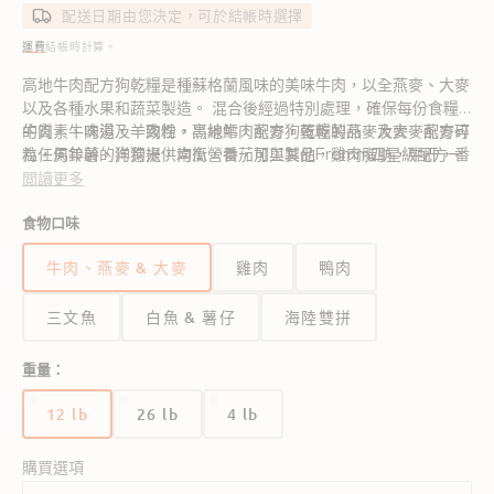
價
價
配送日期由您決定，可於結帳時選擇
運費
結帳時計算。
高地牛肉配方狗乾糧是種蘇格蘭風味的美味牛肉，以全燕麥、大麥
以及各種水果和蔬菜製造。 混合後經過特別處理，確保每份食糧
的質素、味道及一致性。高地牛肉配方狗乾糧的燕麥及大麥配方可
牛肉，牛肉湯，羊肉粉，黑線鱈，燕麥，蛋乾製品，大麥，燕麥碎
為任何年齡的狗狗提供均衡營養，可與其他Fromm四星級配方一
粒，馬鈴薯，洋薏米，南瓜，番茄加工製品，雞肉脂肪，牛肝，番
起食用。
薯，三文魚油，雞肉，芝士， 雞肝，亞麻籽，芹菜，紅蘿蔔，蘋
閲讀更多
果，西蘭花，氯化鉀，維他命，菊苣根提取物，鹽，礦物質，山梨
食物口味
酸（防腐劑），小紅莓，絲蘭提取物，牛磺酸，藍莓，亞硒酸鈉，
益生菌。
牛肉、燕麥 & 大麥
雞肉
鴨肉
營養分析
三文魚
白魚 & 薯仔
海陸雙拼
粗蛋白（最少）
27%
重量：
粗脂肪（最少）
16%
12 lb
26 lb
4 lb
版
版
版
粗纖維（最大）
5.5%
本
本
本
已
已
已
購買選項
售
售
售