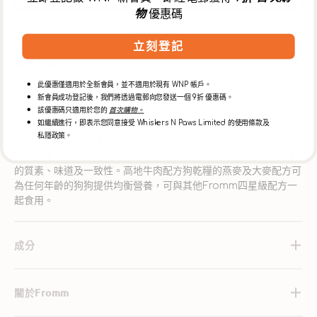
物
優惠碼
立刻登記
產品詳情
此優惠僅適用於全新會員，並不適用於現有 WNP 帳戶。
新會員成功登記後，我們將透過電郵向您發送一個 9折 優惠碼。
描述
該優惠碼只適用於您的
首次購物。
如繼續進行，即表示您同意接受 Whiskers N Paws Limited 的使用條款及
私隱政策。
高地牛肉配方狗乾糧是種蘇格蘭風味的美味牛肉，以全燕麥、大麥
以及各種水果和蔬菜製造。 混合後經過特別處理，確保每份食糧
的質素、味道及一致性。高地牛肉配方狗乾糧的燕麥及大麥配方可
為任何年齡的狗狗提供均衡營養，可與其他Fromm四星級配方一
起食用。
成分
關於Fromm