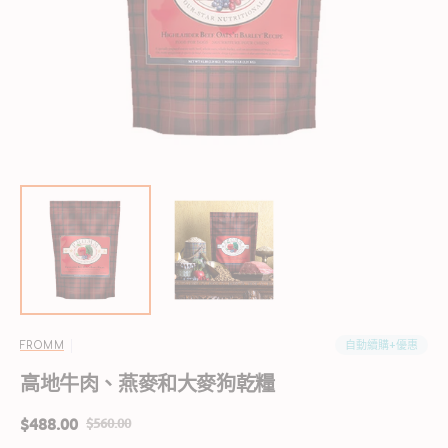
啟
圖
庫
檢
視
中
的
精
選
多
媒
體
檔
案
自動續購+優惠
FROMM
高地牛肉、燕麥和大麥狗乾糧
$488.00
$560.00
售
定