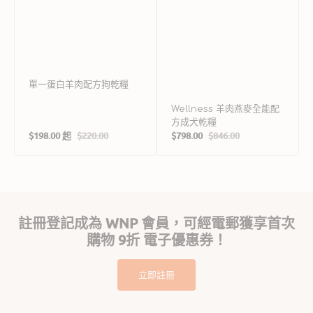
單一蛋白羊肉配方狗乾糧
Wellness 羊肉燕麥全能配
方成犬乾糧
$198.00 起
$220.00
$798.00
$846.00
售
定
售
定
價
價
價
價
註冊登記成為 WNP 會員，可經電郵獲享首次
購物 9折 電子優惠券！
立即註冊