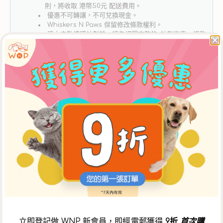
麥
麥
則，將收取 港幣50元 配送費用。
狗
狗
優惠不可轉讓，不可兌換現金。
Whiskers N Paws 保留修改條款權利。
乾
乾
建立自動續購計劃前，請先細閱完整的
計劃指南、條款
糧
糧
及細則
。
數
數
量
量
減
增
少
加
購買滿 $300 免運費
自行選擇配送日期
毛孩家長精心挑選的商品
即日 康城 或 鴨脷洲 店內取貨
中午12時前於 WNP網上商店 下單，可於當日下午5時30分後
到【康城店】自取，或下午3時30分後到【鴨脷洲店】自取。
** 如需安排店內取貨，請於購物車頁面選擇【WNP 門市自
取】選項。
立即登記做 WNP 新會員，即經電郵獲得
9折
首次購