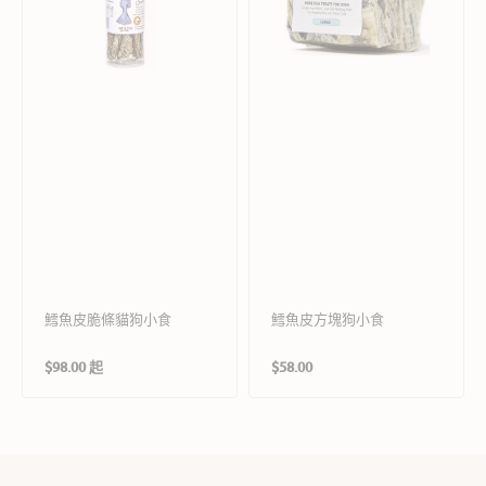
貓
狗
狗
小
小
食
食
鱈魚皮脆條貓狗小食
鱈魚皮方塊狗小食
定
定
$98.00 起
$58.00
價
價