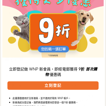
生
生
鱈
鱈
即日 康城 或 鴨脷洲 店內取貨
魚
魚
中午12時前於 WNP網上商店 下單，可於當日下午5時30分後
皮
皮
到【康城店】自取，或下午3時30分後到【鴨脷洲店】自取。
狗
狗
** 如需安排店內取貨，請於購物車頁面選擇【WNP 門市自
零
零
取】選項。
食
食
數
數
量
量
減
增
產品詳情
少
加
立即登記做 WNP 新會員，即經電郵獲得
9折
首次購
物
優惠碼
描述
立刻登記
正在尋找讓您的好朋友垂涎欲滴的高回報或低過敏性零食嗎？試試
Healthybud 鱈魚皮脫水狗貓零食！這些單一成分的美食由純野
生岩鱈魚皮製成。每塊令人垂涎欲滴的皮膚都含有必需的營養物質
此優惠僅適用於全新會員，並不適用於現有 WNP 帳戶。
和 omega-3 脂肪酸，可促進健康的皮毛和皮膚。嘗試將它們作
新會員成功登記後，我們將透過電郵向您發送一個 9折 優惠碼。
為一種有益的訓練。貓和狗都無法抗拒 Healthybud 鱈魚皮的脆