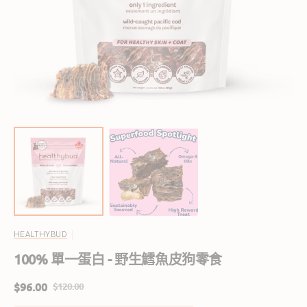
啟
圖
庫
檢
視
中
的
精
選
多
媒
體
檔
案
HEALTHYBUD
100% 單一蛋白 - 野生鱈魚皮狗零食
$96.00
$120.00
售
定