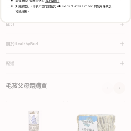
該優惠碼只適用於您的
首次購物。
脆誘惑！
如繼續進行，即表示您同意接受 Whiskers N Paws Limited 的使用條款及
私隱政策。
成分
關於HealthyBud
配送
毛孩父母還購買
鱈
鱈
魚
魚
皮
皮
脆
方
條
塊