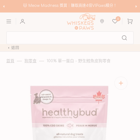
跳
至
🛍️
Meow Madness｜選購 Instinct & Advance，賺取高達HK$200優惠券！
內
購
容
0
物
車
返回
首頁
狗零食
100% 單一蛋白 - 野生鱈魚皮狗零食
開