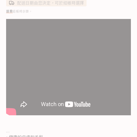
價
價
配送日期由您決定，可於結帳時選擇
運費
結帳時計算。