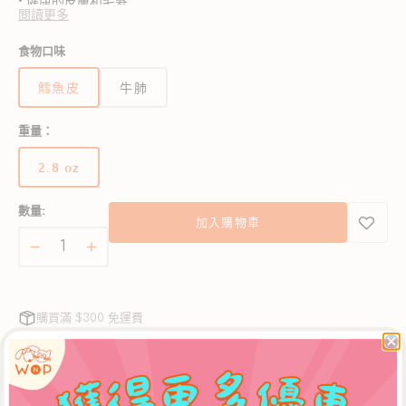
• 健康的皮膚和毛髮
閲讀更多
• 豐富的 Omega-3 來源
• 100% 可持續和野生捕獲的太平洋岩鱈魚皮
食物口味
• 風乾以保留營養和風味
• 充滿風味和鬆脆感
鱈魚皮
牛肺
• 非常適合作為高回報的訓練零食！
重量：
2.8 oz
版
本
數量:
已
加入購物車
售
完
100%
100%
或
單
單
無
一
一
法
購買滿 $300 免運費
蛋
蛋
使
用
白
白
自行選擇配送日期
-
-
毛孩家長精心挑選的商品
野
野