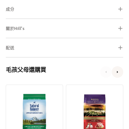
成分
關於Hill's
配送
毛孩父母還購買
L.I.D.
單
羊
一
肉
蛋
糙
白
米
羊
成
肉
犬
配
糧
方