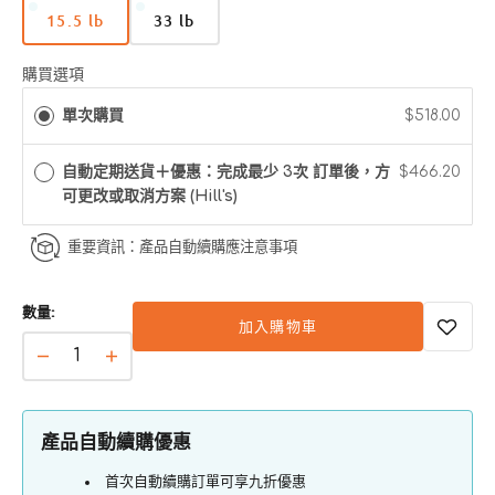
15.5 lb
33 lb
版
版
本
本
已
已
購買選項
售
售
單次購買
$518.00
完
完
或
或
無
無
自動定期送貨＋優惠：完成最少 3次 訂單後，方
$466.20
法
法
可更改或取消方案 (Hill's)
使
使
用
用
重要資訊：產品自動續購應注意事項
數量:
加入購物車
Hill&#39;s
Hill&#39;s
Science
Science
Diet
Diet
日
日
產品自動續購優惠
常
常
首次自動續購訂單可享九折優惠