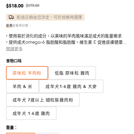
$518.00
$579.00
售
定
價
價
配送日期由您決定，可於結帳時選擇
運費
結帳時計算。
• 使用易於消化的成分，以美味的羊肉風味滿足成犬的能量需求
• 提供成犬omega-6 脂肪酸和脂肪酸。維生素 E 促進皮膚健康毛
髮
閲讀更多
• 為您的成犬提供優質蛋白質，以維持瘦肌肉
食物口味
• 利用天然纖維促進成犬的健康消化
• 以天然成分製成
原味粒 羊肉粉
低脂 原味粒 雞肉
• 美國製造，採用值得信賴的全球原料
• #1 獸醫推薦
羊肉 & 米
成年犬1-6歲 雞肉 & 大麥
成年犬 7歲以上 細粒裝雞肉粉
成年犬 1-6歲 雞肉
重量：