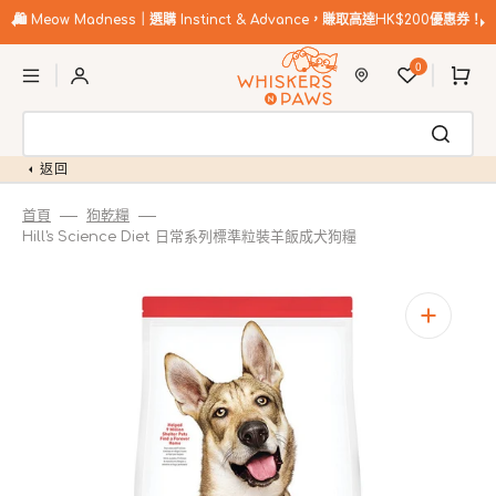
跳
至
🛍️
Meow Madness｜選購 Instinct & Advance，賺取高達HK$200優惠券！
內
購
容
0
物
車
返回
首頁
狗乾糧
Hill's Science Diet 日常系列標準粒裝羊飯成犬狗糧