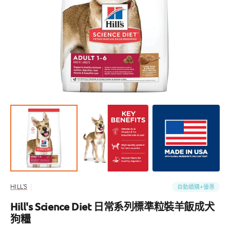
開
啟
圖
庫
檢
視
中
的
精
選
多
媒
體
檔
案
自動續購+優惠
HILL'S
Hill's Science Diet 日常系列標準粒裝羊飯成犬
狗糧