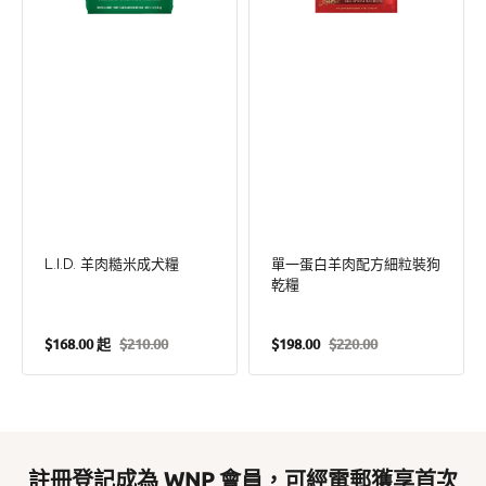
細
粒
裝
狗
乾
糧
L.I.D. 羊肉糙米成犬糧
單一蛋白羊肉配方細粒裝狗
乾糧
$168.00 起
$210.00
$198.00
$220.00
售
定
售
定
價
價
價
價
註冊登記成為 WNP 會員，可經電郵獲享首次