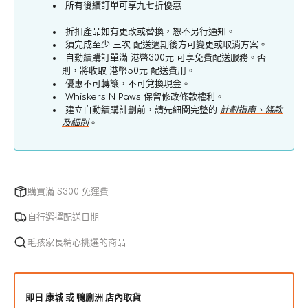
系
系
所有後續訂單可享九七折優惠
列
列
折扣產品如有更改或替換，恕不另行通知。
標
標
須完成至少 三次 配送週期後方可變更或取消方案。
準
準
自動續購訂單滿 港幣300元 可享免費配送服務。否
則，將收取 港幣50元 配送費用。
粒
粒
優惠不可轉讓，不可兌換現金。
裝
裝
Whiskers N Paws 保留修改條款權利。
羊
羊
建立自動續購計劃前，請先細閱完整的
計劃指南、條款
及細則
。
飯
飯
成
成
犬
犬
狗
狗
購買滿 $300 免運費
糧
糧
數
數
自行選擇配送日期
量
量
毛孩家長精心挑選的商品
減
增
少
加
即日 康城 或 鴨脷洲 店內取貨