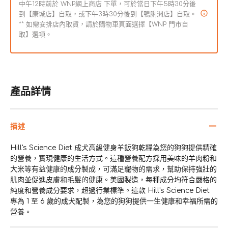
中午12時前於 WNP網上商店 下單，可於當日下午5時30分後
到【康城店】自取，或下午3時30分後到【鴨脷洲店】自取。
** 如需安排店內取貨，請於購物車頁面選擇【WNP 門市自
取】選項。
產品詳情
描述
Hill's Science Diet 成犬高級健身羊飯狗乾糧為您的狗狗提供精確
的營養，實現健康的生活方式。這種營養配方採用美味的羊肉粉和
大米等有益健康的成分製成，可滿足寵物的需求，幫助保持強壯的
肌肉並促進皮膚和毛髮的健康。美國製造，每種成分均符合嚴格的
純度和營養成分要求，超過行業標準。這款 Hill's Science Diet
專為 1 至 6 歲的成犬配製，為您的狗狗提供一生健康和幸福所需的
營養。