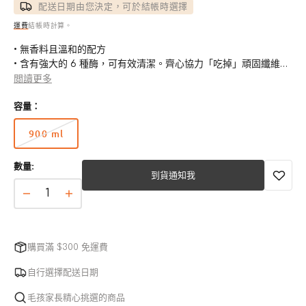
配送日期由您決定，可於結帳時選擇
運費
結帳時計算。
• 無香料且溫和的配方
• 含有強大的 6 種酶，可有效清潔。齊心協力「吃掉」頑固纖維素
酶
閲讀更多
• 可在各種地板表面上安全使用
容量：
• 濃縮配方，使用前需稀釋
• 適用於住宅和商業環境
900 ml
• 環保且可生物降解
版
• 可在寵物和兒童周圍安全使用並可長期使用
本
• 無刺激性化學殘留物或難聞的氣味
數量:
已
到貨通知我
• 多功能且易於使用
售
完
Hyginova
Hyginova
或
複
複
無
合
合
法
購買滿 $300 免運費
酶
酶
使
用
濃
濃
自行選擇配送日期
縮
縮
毛孩家長精心挑選的商品
地
地