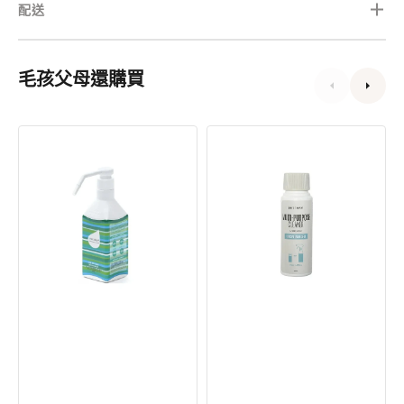
配送
毛孩父母還購買
Hyginova
Hyginova
環
多
保
⽤
消
途
毒
清
劑
潔
劑
濃
縮
補
充
裝