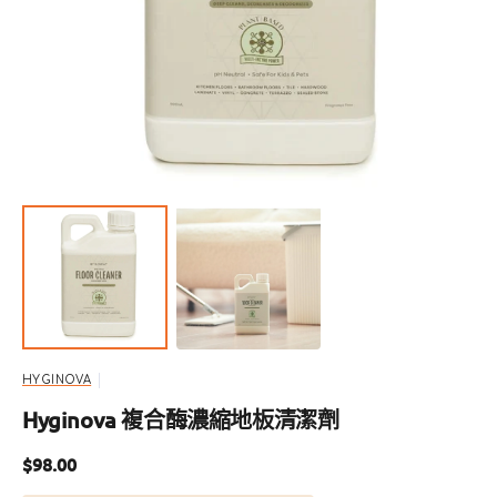
啟
圖
庫
檢
視
中
的
精
選
多
媒
體
檔
案
HYGINOVA
Hyginova 複合酶濃縮地板清潔劑
定
$98.00
價