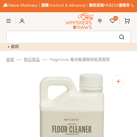
跳
至
🛍️
Meow Madness｜選購 Instinct & Advance，賺取高達HK$200優惠券！
內
購
容
0
物
車
返回
首頁
狗日用品
Hyginova 複合酶濃縮地板清潔劑
開