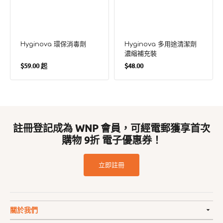
Hyginova 環保消毒劑
Hyginova 多⽤途清潔劑
濃縮補充裝
定
定
$59.00 起
$48.00
價
價
註冊登記成為 WNP 會員，可經電郵獲享首次
購物 9折 電子優惠券！
立即註冊
關於我們