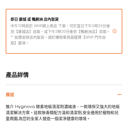
板
板
清
清
即日 康城 或 鴨脷洲 店內取貨
潔
潔
中午12時前於 WNP網上商店 下單，可於當日下午5時30分後
劑
劑
到【康城店】自取，或下午3時30分後到【鴨脷洲店】自取。
數
數
** 如需安排店內取貨，請於購物車頁面選擇【WNP 門市自
取】選項。
量
量
減
增
少
加
產品詳情
描述
推介 Hyginova 酵素地板清潔劑濃縮液 - 一款環保又強大的地板
清潔解決方案。這款無香精配方溫和清潔劑,安全適用於寵物和兒
童周圍,為您的全家人營造一個潔淨健康的環境。