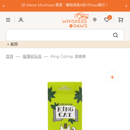
跳
至
🐱 Meow Madness 獎賞｜賺取高達4倍VIPaws積分！
內
購
容
0
物
車
返回
首頁
貓薄荷玩具
King Catnip 潔齒棒
開