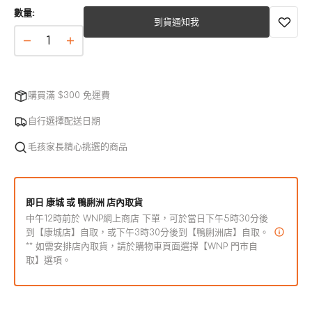
本
數量:
已
到貨通知我
售
完
King
King
或
Catnip
Catnip
無
潔
潔
法
齒
購買滿 $300 免運費
齒
使
棒
棒
用
自行選擇配送日期
數
數
毛孩家長精心挑選的商品
量
量
減
增
少
加
即日 康城 或 鴨脷洲 店內取貨
中午12時前於 WNP網上商店 下單，可於當日下午5時30分後
到【康城店】自取，或下午3時30分後到【鴨脷洲店】自取。
** 如需安排店內取貨，請於購物車頁面選擇【WNP 門市自
取】選項。