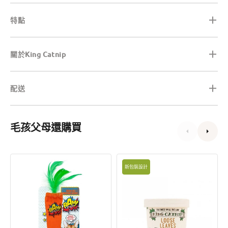
特點
關於King Catnip
配送
毛孩父母還購買
胡
King
新包裝設計
蘿
Catnip
蔔
散
貓
葉
薄
貓
荷
薄
玩
荷