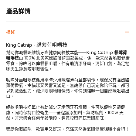
產品詳情
描述
King Catnip - 貓薄荷咀嚼枝
幫助你嘅貓咪維護牙齒健康同釋放本能——
King Catnip 貓薄荷
咀嚼枝
由 100% 北美乾燥貓薄荷莖部製成，係一款天然香脆嘅健康
零食。除咗可以俾貓貓咀嚼，仲有助清潔牙齒、清新口氣，滿足牠
哋天生鍾意咬嘢嘅習性。
呢啲牙齒咀嚼枝係用平時少用嘅貓薄荷莖部製作，環保又有強烈貓
薄荷香氣，令貓咪又興奮又滿足。無論係自己玩定你陪佢玩，都可
以刺激活動力、減少悶悶地嘅情緒，仲俾到貓咪一個自然嘅咀嚼出
口。
呢款咀嚼枝唔單止有助減少牙垢同牙石堆積，仲可以促進牙齦健
康，同時保持口腔衛生——全程無添加劑、無防腐劑，100% 天
然。非常適合任何年齡階段、鍾意咬嘢同玩樂嘅貓咪！
獎勵你嘅貓咪一款實用又好玩、充滿天然香氣嘅健康咀嚼小食吧！