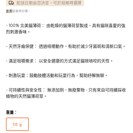
配送日期由您決定，可於結帳時選擇
運費
結帳時計算。
- 100% 北美貓薄荷： 由乾燥的貓薄荷莖製成，具有貓咪喜愛的強
烈刺激香味。
- 天然牙齒保健： 透過咀嚼動作，有助於減少牙菌斑和清新口氣。
- 滿足咀嚼需求： 以安全健康的方式滿足貓咪啃咬的天性。
- 刺激玩耍：鼓勵肢體活動和玩耍行為，幫助紓解無聊。
- 可持續性與安全性： 無添加劑、無廢棄物 - 只有來自可持續採收
植物的天然貓薄荷莖。
重量：
10 g
版