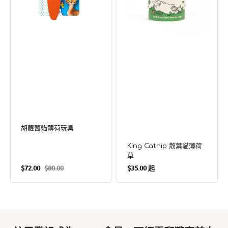
具
草
胡蘿蔔貓薄荷玩具
King Catnip 散葉貓薄荷
草
定
$72.00
$80.00
$35.00 起
售
定
價
價
價