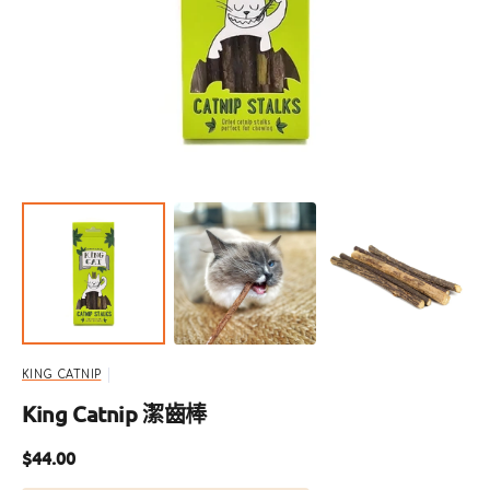
啟
圖
庫
檢
視
中
的
精
選
多
媒
體
檔
案
KING CATNIP
King Catnip 潔齒棒
定
$44.00
價