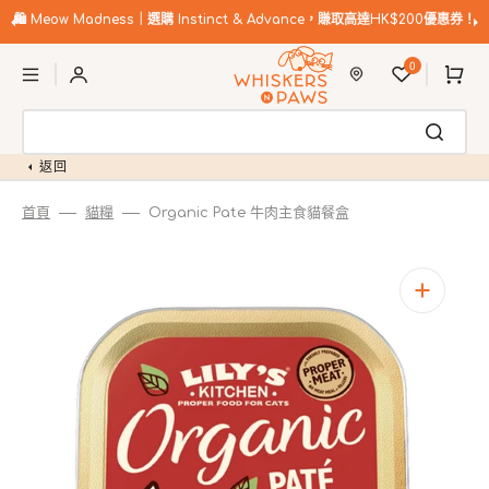
跳
至
🛍️
Meow Madness｜選購 Instinct & Advance，賺取高達HK$200優惠券！
內
購
容
0
物
車
返回
首頁
貓糧
Organic Pate 牛肉主食貓餐盒
開