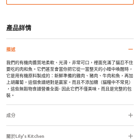
產品詳情
描述
我們的有機肉醬質地柔軟、光滑，非常可口，裡面充滿了貓忍不住
要吃的肉和魚。它們甚至會當你把它從一當整天的小睡中喚醒時，
它是用有機原料製成的：新鮮準備的雞肉、豬肉、牛肉和魚，再加
上胡蘿蔔，這個食譜絕對是贏家。而且不添加糖（貓糧中不常見）
，這些無穀物食譜營養全面- 因此它們不僅美味，而且是完整的包
裝。
成分
關於Lily's Kitchen