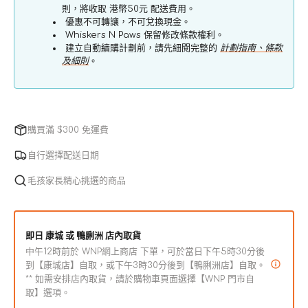
則，將收取 港幣50元 配送費用。
數
數
優惠不可轉讓，不可兌換現金。
量
量
Whiskers N Paws 保留修改條款權利。
建立自動續購計劃前，請先細閱完整的
計劃指南、條款
減
增
及細則
。
少
加
購買滿 $300 免運費
自行選擇配送日期
毛孩家長精心挑選的商品
即日 康城 或 鴨脷洲 店內取貨
中午12時前於 WNP網上商店 下單，可於當日下午5時30分後
到【康城店】自取，或下午3時30分後到【鴨脷洲店】自取。
** 如需安排店內取貨，請於購物車頁面選擇【WNP 門市自
取】選項。