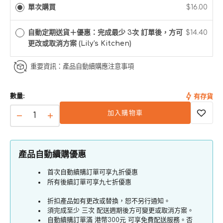
售
單次購買
$16.00
使
完
用
或
無
自動定期送貨＋優惠：完成最少 3次 訂單後，方可
$14.40
法
更改或取消方案 (Lily's Kitchen)
使
用
重要資訊：產品自動續購應注意事項
數量:
有存貨
加入購物車
Organic
Organic
Pate
Pate
牛
牛
產品自動續購優惠
肉
肉
主
主
首次自動續購訂單可享九折優惠
食
食
所有後續訂單可享九七折優惠
貓
貓
折扣產品如有更改或替換，恕不另行通知。
餐
餐
須完成至少 三次 配送週期後方可變更或取消方案。
盒
盒
自動續購訂單滿 港幣300元 可享免費配送服務。否