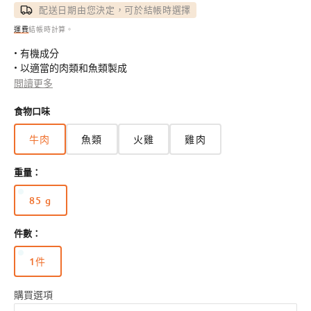
價
價
配送日期由您決定，可於結帳時選擇
運費
結帳時計算。
• 有機成分
• 以適當的肉類和魚類製成
• 天然成分
閲讀更多
• 無穀物食譜
食物口味
• 不添加糖
• 完整均衡的食譜
牛肉
魚類
火雞
雞肉
重量：
85 g
版
本
件數：
已
售
1件
完
版
或
本
無
已
購買選項
法