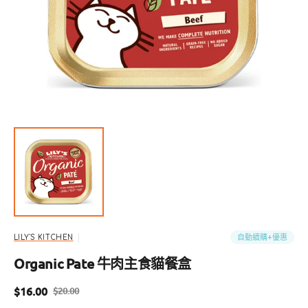
啟
圖
庫
檢
視
中
的
精
選
多
媒
體
檔
案
自動續購+優惠
LILY'S KITCHEN
Organic Pate 牛肉主食貓餐盒
$16.00
$20.00
售
定