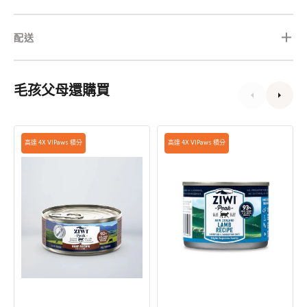
配送
毛孩父母還購買
Grain
Grain
高達 4X VIPaws 積分
高達 4X VIPaws 積分
Free
Free
無
無
穀
穀
物
物
放
放
養
養
牛
羊
肉
肉
配
配
方
方
貓
貓
罐
罐