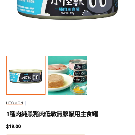
啟
圖
庫
檢
視
中
的
精
選
多
媒
體
檔
案
LITOMON
1種肉純黑豬肉低敏無膠貓用主食罐
定
$19.00
價