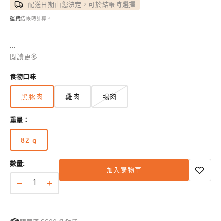
配送日期由您決定，可於結帳時選擇
運費
結帳時計算。
- 採用頂級黑豬肉製成，提供高品質蛋白質和健康脂肪。
閲讀更多
- 支持肌肉力量、持久能量和亮麗毛髮。
食物口味
- 富含必要的維生素和礦物質，提供全面均衡的營養。
- 無穀配方，不含人工添加劑，提供純天然營養。
黑豚肉
雞肉
鴨肉
- 柔軟質地和濃郁風味，非常適合挑食的貓咪。
重量：
82 g
版
本
數量:
已
加入購物車
售
完
1
1
或
種
種
無
肉
肉
法