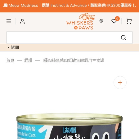
跳
至
🛍️
Meow Madness｜選購 Instinct & Advance，賺取高達HK$200優惠券！
內
購
容
0
物
車
返回
首頁
貓糧
1種肉純黑豬肉低敏無膠貓用主食罐
開