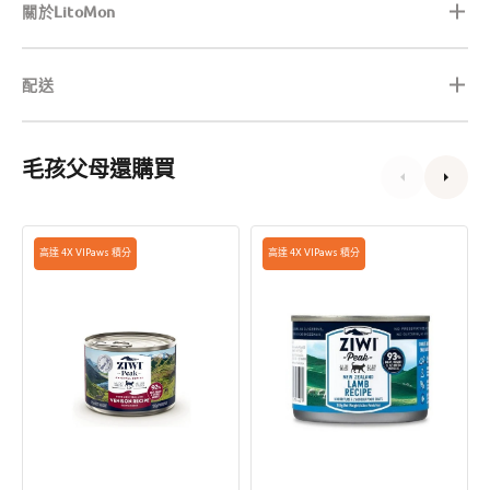
關於LitoMon
配送
毛孩父母還購買
Grain
Grain
高達 4X VIPaws 積分
高達 4X VIPaws 積分
Free
Free
無
無
穀
穀
物
物
放
放
養
養
鹿
羊
肉
肉
配
配
方
方
貓
貓