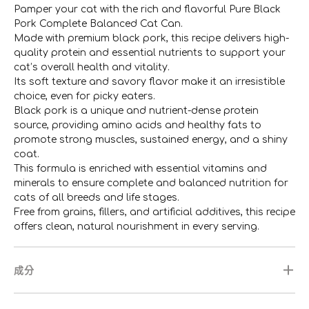
Pamper your cat with the rich and flavorful Pure Black
Pork Complete Balanced Cat Can.
Made with premium black pork, this recipe delivers high-
quality protein and essential nutrients to support your
cat’s overall health and vitality.
Its soft texture and savory flavor make it an irresistible
choice, even for picky eaters.
Black pork is a unique and nutrient-dense protein
source, providing amino acids and healthy fats to
promote strong muscles, sustained energy, and a shiny
coat.
This formula is enriched with essential vitamins and
minerals to ensure complete and balanced nutrition for
cats of all breeds and life stages.
Free from grains, fillers, and artificial additives, this recipe
offers clean, natural nourishment in every serving.
成分