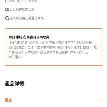
購買滿 $300 免運費
純
純
使
用
黑
黑
自行選擇配送日期
豬
豬
毛孩家長精心挑選的商品
肉
肉
低
低
敏
敏
即日 康城 或 鴨脷洲 店內取貨
無
無
中午12時前於 WNP網上商店 下單，可於當日下午5時30分後
膠
膠
到【康城店】自取，或下午3時30分後到【鴨脷洲店】自取。
貓
貓
** 如需安排店內取貨，請於購物車頁面選擇【WNP 門市自
取】選項。
用
用
主
主
食
食
罐
罐
產品詳情
數
數
量
量
減
增
描述
少
加