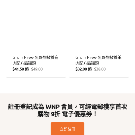
罐
罐
頭
頭
Grain Free 無穀物放養鹿
Grain Free 無穀物放養羊
肉配方貓罐頭
肉配方貓罐頭
$41.50 起
$49.00
$32.00 起
$38.00
售
定
售
定
價
價
價
價
註冊登記成為 WNP 會員，可經電郵獲享首次
購物 9折 電子優惠券！
立即註冊