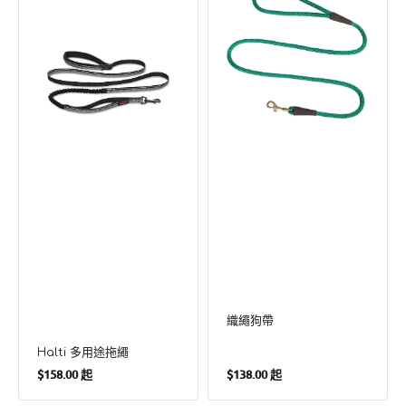
用
狗
途
帶
拖
繩
織繩狗帶
Halti 多用途拖繩
定
定
$158.00 起
$138.00 起
價
價