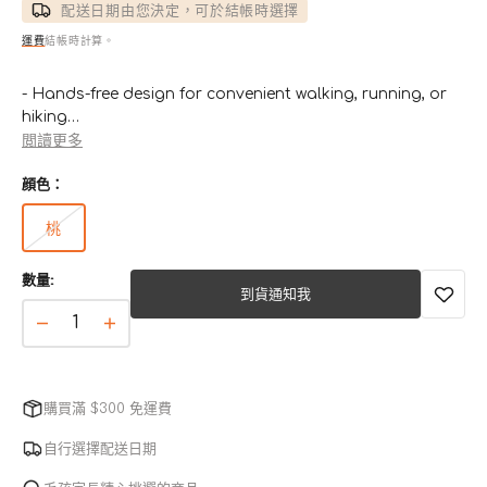
配送日期由您決定，可於結帳時選擇
運費
結帳時計算。
- Hands-free design for convenient walking, running, or
hiking
- Adjustable length for customized comfort and control
閲讀更多
- Made with durable, high-quality materials
顔色：
- Comfortable fit for both you and your dog
- Stylish and functional, perfect for active lifestyles
桃
版
本
數量:
已
到貨通知我
售
完
Ease
Ease
或
Hands
Hands
無
Free
Free
法
Dog
Dog
購買滿 $300 免運費
使
Leash
Leash
用
數
自行選擇配送日期
數
量
量