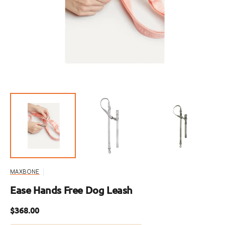
啟
圖
庫
檢
視
中
的
精
選
多
媒
體
檔
案
MAXBONE
Ease Hands Free Dog Leash
定
$368.00
價