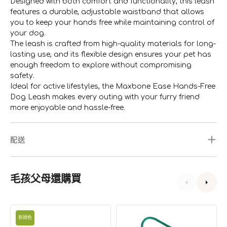
Designed with both comfort and functionality, this leash
features a durable, adjustable waistband that allows
you to keep your hands free while maintaining control of
your dog.
The leash is crafted from high-quality materials for long-
lasting use, and its flexible design ensures your pet has
enough freedom to explore without compromising
safety.
Ideal for active lifestyles, the Maxbone Ease Hands-Free
Dog Leash makes every outing with your furry friend
more enjoyable and hassle-free.
配送
毛孩父母還購買
Halti
織
新顔色
多
繩