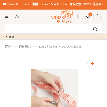
跳
至
🛍️
Meow Madness｜選購 Instinct & Advance，賺取高達HK$200優惠券！
內
購
容
0
物
車
返回
首頁
狗日用品
Ease Hands Free Dog Leash
開