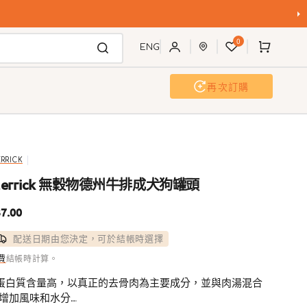
購
0
物
ENG
車
再次訂購
活動及工作坊
聯歡派對
RRICK
errick 無穀物德州牛排成犬狗罐頭
7.00
配送日期由您決定，可於結帳時選擇
費
結帳時計算。
 蛋白質含量高，以真正的去骨肉為主要成分，並與肉湯混合
增加風味和水分