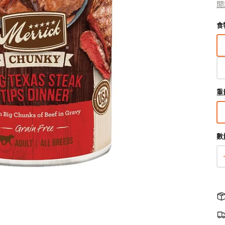
•
閲
狗獸醫配方糧
貓獸醫配方糧
的
食
•
糧
狗狗生活用品
貓用品
狗狗家居用品
所有商品
所有商品
所有商品
•
開
豆
狗拖帶、狗胸帶及狗頸圈
貓爬架 & 貓睡床
啟
狗狗睡床
圖
狗寵物袋及手推車
貓行為訓練
門墊
庫
狗戶外用品
貓飲食器具
狗飲食器具
檢
重
視
狗訓練行為
貓飲水機
狗飲水機
中
狗衣物及配飾
貓拖帶 & 貓頸圈
狗籠、小屋、門欄及圍欄
的
貓寵物袋及手推車
狗斜坡、樓梯
精
數
選
多
媒
體
檔
案