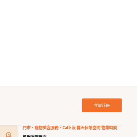
 Free 無穀物放養雞肉配方狗
Grain Free 無穀物放養牛肉配方狗
罐頭
起
$44.00
$39.00 起
$44.00
定
售
定
價
價
價
立即註冊
門市、寵物美容服務、Café 及 露天休憩空間 營業時間