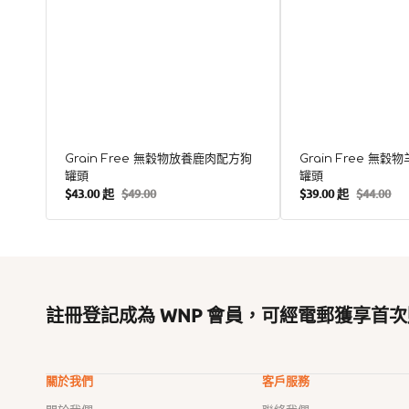
Grain Free 無穀物放養鹿肉配方狗
Grain Free 無
罐頭
罐頭
$43.00 起
$49.00
$39.00 起
$44.00
售
定
售
定
價
價
價
價
註冊登記成為 WNP 會員，可經電郵獲享首次
關於我們
客戶服務