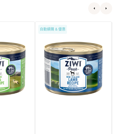
Grain
Grain
自動續購 & 優惠
自動續購 &
Free
Free
無
無
穀
穀
物
物
放
放
養
養
羊
雞
肉
肉
配
配
方
方
狗
狗
罐
罐
頭
頭