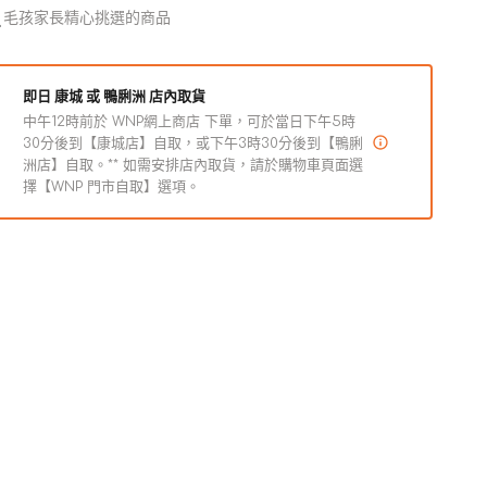
州
州
毛孩家長精心挑選的商品
牛
牛
排
排
成
成
即日 康城 或 鴨脷洲 店內取貨
犬
犬
中午12時前於 WNP網上商店 下單，可於當日下午5時
狗
狗
30分後到【康城店】自取，或下午3時30分後到【鴨脷
洲店】自取。** 如需安排店內取貨，請於購物車頁面選
罐
罐
擇【WNP 門市自取】選項。
頭
頭
數
數
量
量
減
增
少
加