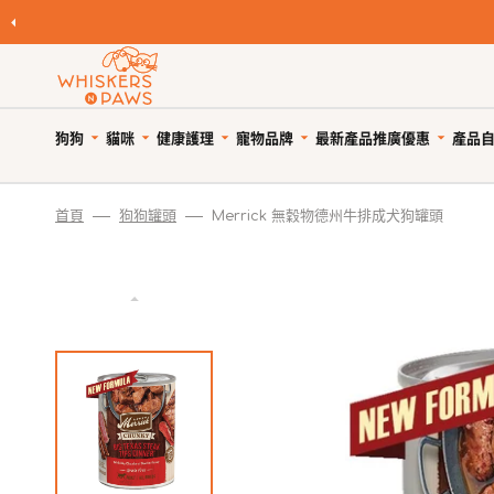
跳
至
內
容
狗狗
貓咪
健康護理
寵物品牌
產品
最新產品
推廣優惠
自
寵物領養
寵物 Cafe
Featured Brands
首頁
狗狗罐頭
Merrick 無穀物德州牛排成犬狗罐頭
優
狗糧
貓糧
狗狗健康護理
優惠與折扣
狗狗小食
貓小食
貓貓健康護理
限時清貨
優
所有商品
所有商品
所有商品
狗狗優惠專頁
所有商品
所有商品
所有商品
狗狗專區
天然狗乾糧
貓天然乾糧
狗驅蚤、除蜱蟲用品
貓咪優惠專頁
WNP 狗狗零食
WNP 貓貓零食
貓驅蚤、除蜱蟲用品
貓咪專區
天然無穀狗糧
天然無穀貓糧
狗關節補充、強化骨骼
狗狗風乾零食
貓抗敏零食
貓關節保健零食、用品
狗罐頭、濕糧
貓主食罐、濕糧
狗牙齒護理
狗狗抗敏零食
貓薄荷、貓草
貓牙齒護理
狗拌糧食品
貓副食罐、濕糧
狗藥用沖涼及護毛
狗狗天然潔齒小食
貓潔齒小食
貓藥用沖涼及護毛
瀏覽全部品牌
人類食用等級狗糧
貓凍乾食品
狗杜蟲及治療
狗凍乾小食
貓凍乾小食
貓去毛球
狗凍乾食品
貓風乾食品
狗維他命、補充劑
狗潔齒小食
貓天然肉粒小食
貓維他命 & 補充劑
狗風乾食品
脫水貓糧
狗鎮靜舒緩
狗狗啃咬肉乾零食
貓舒緩減壓治療
脫水狗糧
急凍貓糧
狗醫療用品
狗訓練小食
貓醫療用品