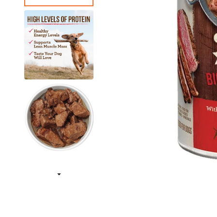
狗急凍糧
狗獸醫配方糧
狗素食小食
貓獸醫配方糧
狗狗美容用品
貓貓美容用品
狗狗玩具
貓玩具
所有商品
所有商品
所有商品
所有商品
狗皮膚、毛髮用品
貓皮膚 & 毛髮護理
狗耐咬玩具
貓薄荷玩具
狗耳部護理
貓耳部護理
狗拋接玩具
益智互動貓貓玩具
狗眼睛護理
貓眼部護理
狗毛公仔玩具
逗貓棒
狗指甲護理
貓沖涼液
狗訓練玩具
貓抓玩板
狗梳毛刷
貓梳毛刷
狗沖涼液、狗護髮素
狗濕紙巾、噴霧