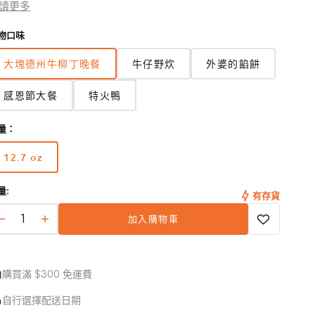
 富含農場新鮮蔬菜和水果的健康混合物，提供富含抗氧化劑
讀更多
營養
物口味
 配方旨在提供完整且均衡的營養，可作為完整膳食或作為乾
配料
大塊德州牛柳丁晚餐
牛仔野炊
外婆的餡餅
 美國製造，不含穀物、麩質、副產品餐、小麥、玉米、大
開
、人工色素、香料或防腐劑
啟
感恩節大餐
特火鴨
圖
庫
檢
量：
視
中
12.7 oz
版
的
本
多
量:
已
媒
有存貨
體
售
加入購物車
檔
完
Merrick
Merrick
案
或
無
無
2
無
穀
穀
法
購買滿 $300 免運費
物
物
使
用
德
德
自行選擇配送日期