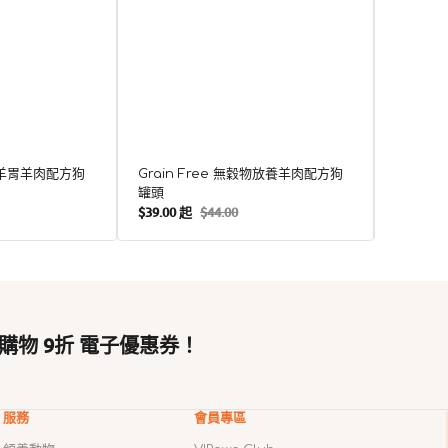
穀物羊胃羊肉配方狗
Grain Free 無穀物放養羊肉配方狗
Grain
罐頭
罐頭
$39.00 起
$44.00
$39.00 
售
定
售
價
價
價
購物 9折 電子優惠券！
服務
會員專區