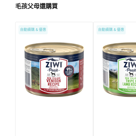
毛孩父母還購買
Grain
Grain
自動續購 & 優惠
自動續購 & 優惠
Free
Free
無
無
穀
穀
物
物
放
羊
養
胃
鹿
羊
肉
肉
配
配
方
方
狗
狗
罐
罐
頭
頭