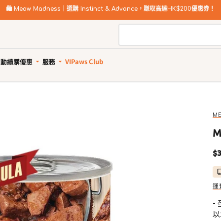
🛍️
Meow Madness｜選購 Instinct & Advance，賺取高達HK$200優惠券！
自動續購優惠
服務
VIPaws Club
動續購計劃如何運作
寵物美容
自助狗狗沖洗站
惠1: 續購送贈品
狗狗健康護理
貓貓健康護理
狗狗清潔用品
貓砂及清潔用品
惠2: 首單高達85折
所有商品
所有商品
所有商品
所有商品
ME
狗驅蚤、除蜱蟲用品
貓驅蚤、除蜱蟲用品
寵物家居清潔
貓砂
M
狗關節補充、強化骨骼
貓關節保健零食、用品
狗狗安全清潔
貓砂盤 & 廁所用品
定
$3
狗牙齒護理
貓牙齒護理
狗狗清潔劑及除臭
貓家居清潔
價
狗藥用沖涼及護毛
貓藥用沖涼及護毛
狗尿墊及撿便袋
貓清潔劑及除臭
狗杜蟲及治療
貓去毛球
運
狗維他命、補充劑
貓維他命 & 補充劑
•
狗鎮靜舒緩
貓舒緩減壓治療
以
狗醫療用品
貓醫療用品