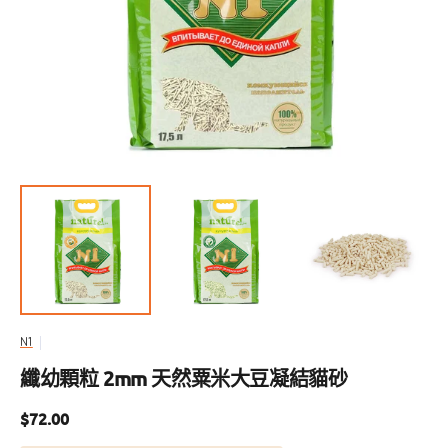
啟
圖
庫
檢
視
中
的
精
選
多
媒
體
檔
案
N1
纖幼顆粒 2mm 天然粟米大豆凝結貓砂
定
$72.00
價