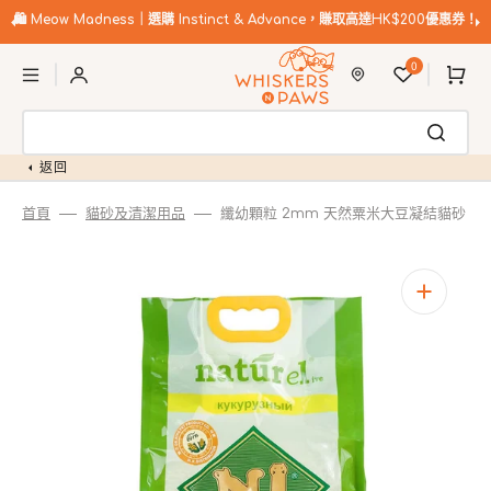
跳
至
🛍️
Meow Madness｜選購 Instinct & Advance，賺取高達HK$200優惠券！
內
購
容
0
物
車
返回
首頁
貓砂及清潔用品
纖幼顆粒 2mm 天然粟米大豆凝結貓砂
開