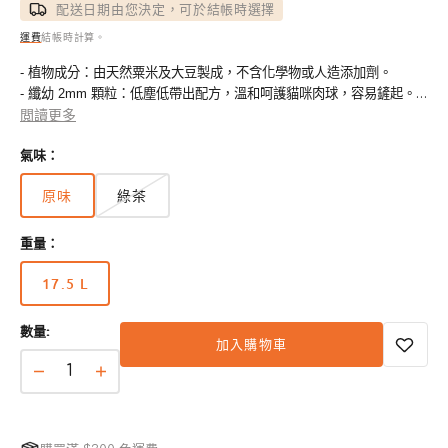
配送日期由您決定，可於結帳時選擇
運費
結帳時計算。
- 植物成分：由天然粟米及大豆製成，不含化學物或人造添加劑。
- 纖幼 2mm 顆粒：低塵低帶出配方，溫和呵護貓咪肉球，容易鏟起。
- 超強凝結力：迅速形成緊實易清理嘅結團，方便打理貓砂盤。
閲讀更多
- 雙款選擇：可選原味，帶嚟無香氣嘅潔淨體驗；或綠茶味，自然清
氣味：
新。
- 環保可沖：可生物降解配方，對貓咪、家庭同地球都安全無害。
原味
綠茶
版
版
本
本
重量：
已
已
售
售
17.5 L
完
完
版
或
或
本
無
無
數量:
已
加入購物車
法
法
售
使
使
完
纖
纖
用
用
或
幼
幼
無
顆
顆
法