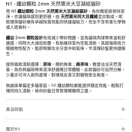
N1 - 纖幼顆粒 2mm 天然粟米大豆凝結貓砂
用
N1 纖幼顆粒 2mm 天然粟米大豆凝結貓砂
，為你嘅家居保持潔
淨，亦讓貓咪感到更舒適。由
天然粟米同大豆纖維
混合製成，呢
款環保貓砂擁有卓越除臭效能同快速凝結力，完全不含有害化學物
或人造香料。
纖幼 2mm 顆粒設計
有效減少帶砂問題，並為貓咪肉球帶來溫和舒
適感，同時大大減低粉塵，有助維持室內空氣清新。其超強吸收力
嘅植物性配方，能即時鎖住水分並中和氣味，令清理砂盤更快捷衛
生。
提供兩款清新選擇：
原味
，簡約無香；
綠茶味
，散發淡淡天然清
香，為你與貓咪帶來潔淨舒適嘅日常體驗。此款貓砂可自然分解，
少量亦可沖入廁所處理，對環境友善又對寵物安全無害。
無論係單貓定多貓家庭，N1 纖幼顆粒都能提供穩定效能、輕鬆打
理同持久清新，係你砂盤日常管理嘅聰明之選。
產品特點
關於N1