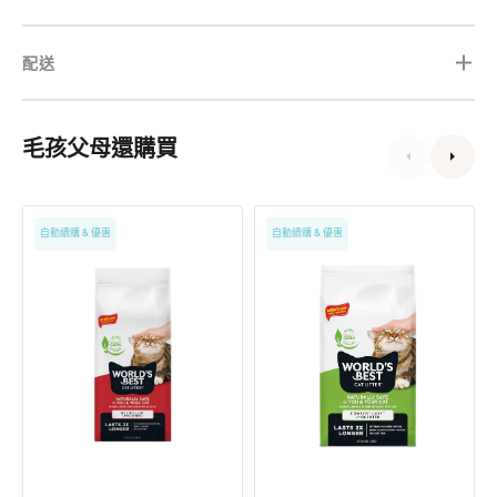
配送
毛孩父母還購買
多
World's
自動續購 & 優惠
自動續購 & 優惠
貓
Best
家
可
庭
沖
適
廁
用
結
凝
塊
結
貓
貓
砂
砂