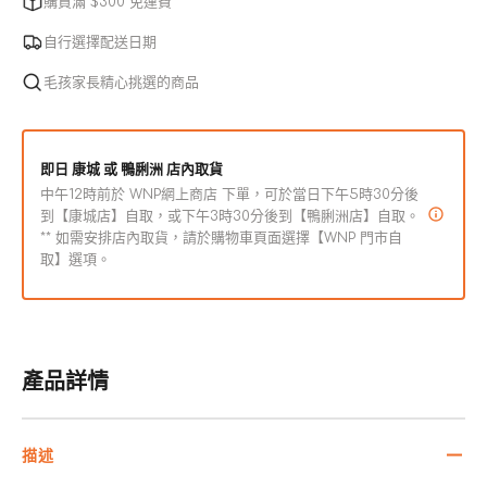
購買滿 $300 免運費
使
粒
粒
用
2mm
2mm
自行選擇配送日期
天
天
毛孩家長精心挑選的商品
然
然
粟
粟
米
米
即日 康城 或 鴨脷洲 店內取貨
大
大
中午12時前於 WNP網上商店 下單，可於當日下午5時30分後
豆
豆
到【康城店】自取，或下午3時30分後到【鴨脷洲店】自取。
凝
凝
** 如需安排店內取貨，請於購物車頁面選擇【WNP 門市自
取】選項。
結
結
貓
貓
砂
砂
數
數
產品詳情
量
量
減
增
少
加
描述