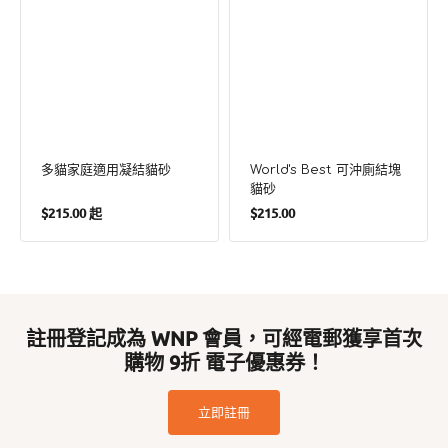
多貓家庭適用凝結貓砂
World's Best 可沖廁結塊
貓砂
定
定
$215.00 起
$215.00
價
價
註冊登記成為 WNP 會員，可經電郵獲享首次
購物 9折 電子優惠券！
立即註冊