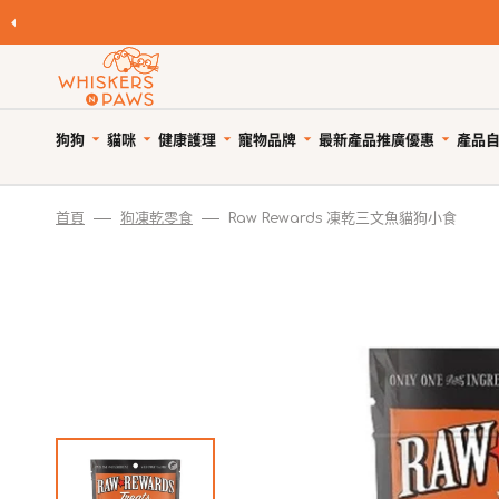
跳
至
內
容
狗狗
貓咪
健康護理
寵物品牌
產品
最新產品
推廣優惠
自
寵物領養
寵物 Cafe
Featured Brands
首頁
狗凍乾零食
Raw Rewards 凍乾三文魚貓狗小食
優
狗糧
貓糧
狗狗健康護理
優惠與折扣
狗狗小食
貓小食
貓貓健康護理
限時清貨
優
所有商品
所有商品
所有商品
狗狗優惠專頁
所有商品
所有商品
所有商品
狗狗專區
天然狗乾糧
貓天然乾糧
狗驅蚤、除蜱蟲用品
貓咪優惠專頁
WNP 狗狗零食
WNP 貓貓零食
貓驅蚤、除蜱蟲用品
貓咪專區
天然無穀狗糧
天然無穀貓糧
狗關節補充、強化骨骼
狗狗風乾零食
貓抗敏零食
貓關節保健零食、用品
狗罐頭、濕糧
貓主食罐、濕糧
狗牙齒護理
狗狗抗敏零食
貓薄荷、貓草
貓牙齒護理
狗拌糧食品
貓副食罐、濕糧
狗藥用沖涼及護毛
狗狗天然潔齒小食
貓潔齒小食
貓藥用沖涼及護毛
瀏覽全部品牌
人類食用等級狗糧
貓凍乾食品
狗杜蟲及治療
狗凍乾小食
貓凍乾小食
貓去毛球
狗凍乾食品
貓風乾食品
狗維他命、補充劑
狗潔齒小食
貓天然肉粒小食
貓維他命 & 補充劑
狗風乾食品
脫水貓糧
狗鎮靜舒緩
狗狗啃咬肉乾零食
貓舒緩減壓治療
脫水狗糧
急凍貓糧
狗醫療用品
狗訓練小食
貓醫療用品