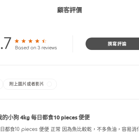
顧客評價
.7
撰寫評論
4.7 out of 5 stars 3 total reviews
Based on 3 reviews
附上圖片或者影片
我的小狗 4kg 每日都食10 pieces 便便
每日都食10 pieces 便便 正常 因為魚比較乾，不多魚油，容易消