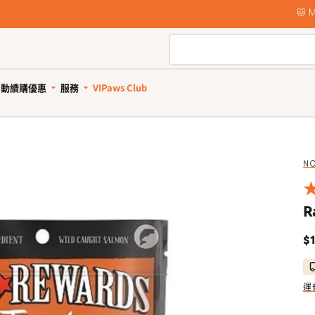
🐱 Meow Madness 獎賞｜賺取高達4倍VIPaws積分！
自動續購優惠
服務
VIPaws Club
動續購計劃如何運作
寵物美容
自助狗狗沖洗站
惠1: 續購送贈品
狗狗健康護理
貓貓健康護理
狗狗清潔用品
貓砂及清潔用品
惠2: 首單高達85折
所有商品
所有商品
所有商品
所有商品
NO
狗驅蚤、除蜱蟲用品
貓驅蚤、除蜱蟲用品
寵物家居清潔
貓砂
狗關節補充、強化骨骼
貓關節保健零食、用品
狗狗安全清潔
貓砂盤 & 廁所用品
R
狗牙齒護理
貓牙齒護理
狗狗清潔劑及除臭
貓家居清潔
$1
狗藥用沖涼及護毛
貓藥用沖涼及護毛
狗尿墊及撿便袋
貓清潔劑及除臭
狗杜蟲及治療
貓去毛球
狗維他命、補充劑
貓維他命 & 補充劑
運
狗鎮靜舒緩
貓舒緩減壓治療
狗醫療用品
貓醫療用品