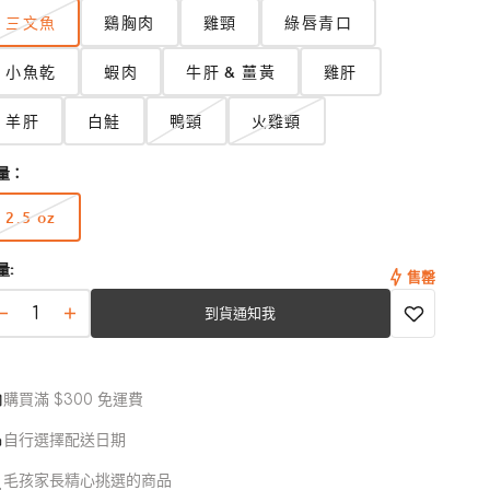
肝
三文魚
鷄胸肉
雞頸
綠唇青口
肉、羊心臟、羊肝、羊骨粉、西蘭花、蘋果、紅蘿蔔、羅馬
菜、雞蛋、亞麻籽粉、三文魚油、蘋果醋、藍莓、蔓越莓、
小魚乾
蝦肉
牛肝 & 薑黃
雞肝
糖、海帶乾、氯化鉀、氯化鈉、薑、蕃茜、蒜、鋅蛋白、鐵
白、維他命E補充劑、銅蛋白、錳蛋白、混合生育酚（作防
羊肝
白鮭
鴨頸
火雞頸
劑）、維他命D補充劑
文魚
量：
文魚、西蘭花、哈密瓜、紅蘿蔔、雞蛋、亞麻籽粉、三文魚
、蘋果醋、藍莓、蔓越莓、菊糖、海帶乾、氯化鉀、氯化
2.5 oz
版
、薑、蕃茜、蒜、鋅蛋白、鐵蛋白、維他命E補充劑、銅蛋
本
、錳蛋白、混合生育酚（作防腐劑）、維他命D補充劑
量:
已
售罄
售
到貨通知我
完
Raw
Raw
或
Rewards
Rewards
無
凍
凍
法
乾
購買滿 $300 免運費
乾
使
三
三
用
自行選擇配送日期
文
文
毛孩家長精心挑選的商品
魚
魚