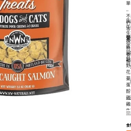
單
狗獸醫配方糧
貓獸醫配方糧
不
牛
狗狗生活用品
貓用品
狗狗家居用品
們
牛
所有商品
所有商品
所有商品
等
開
生
狗拖帶、狗胸帶及狗頸圈
貓爬架 & 貓睡床
啟
狗狗睡床
營
菊
圖
這
狗寵物袋及手推車
貓行為訓練
門墊
蛋
庫
狗
狗戶外用品
貓飲食器具
狗飲食器具
檢
腐
養
視
狗訓練行為
貓飲水機
狗飲水機
野
備
中
野
狗衣物及配飾
貓拖帶 & 貓頸圈
狗籠、小屋、門欄及圍欄
的
花
貓寵物袋及手推車
狗斜坡、樓梯
精
蔓
選
蛋
多
媒
酚
體
雞
檔
雞
案
生
閲
菊
蛋
食
腐