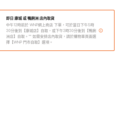
貓
貓
狗
狗
即日 康城 或 鴨脷洲 店內取貨
小
小
中午12時前於 WNP網上商店 下單，可於當日下午5時
食
食
30分後到【康城店】自取，或下午3時30分後到【鴨脷
數
數
洲店】自取。** 如需安排店內取貨，請於購物車頁面選
Raw
擇【WNP 門市自取】選項。
量
量
Rewards
凍
減
增
乾
少
加
雞
胸
肉
貓
狗
小
食