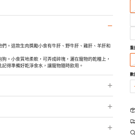
羊
羊
生
菊
蛋
腐
三
牠們。這款生肉獎勵小食有牛肝、野牛肝、雞肝、羊肝和
重
三
油
狗狗。小食質地柔軟，可弄成碎塊，灑在寵物的乾糧上，
鈉
此記得準備好乾淨食水，讓寵物隨時飲用。
白
數