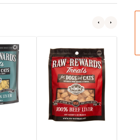
Raw
Raw
Rewards
Rewards
凍
凍
乾
乾
牛
白
肝
鮭
貓
魚
狗
貓
小
狗
食
小
食