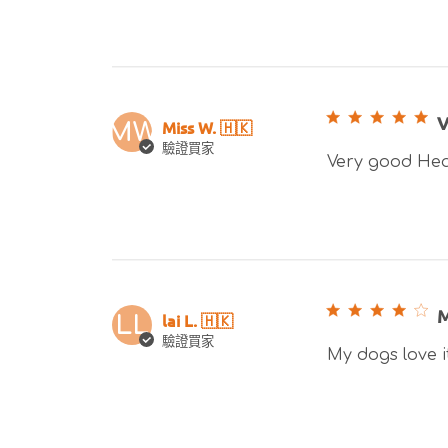
V
Miss W. 🇭🇰
MW
驗證買家
Very good Hea
M
lai L. 🇭🇰
LL
驗證買家
My dogs love i