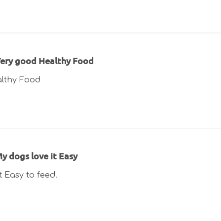
ery good Healthy Food
lthy Food
y dogs love it Easy
t Easy to feed.