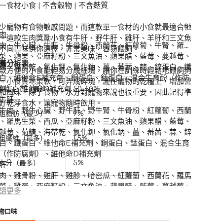
一食材小食 | 不含穀物 | 不含麩質
少寵物有食物敏感問題，而這款單一食材的小食就最適合牠
肉
。這款生肉獎勵小食有牛肝、野牛肝、雞肝、羊肝和三文魚
肉、牛心臟、牛肝、牛骨粉、西蘭花、紅蘿蔔、牛腎、羅馬
不同口味供你選擇，非常美味，容易餵飼。
菜、蘋果、亞麻籽粉、三文魚油、蘋果醋、藍莓、蔓越莓、
養分析表
糖、海帶乾、氯化鉀、氯化鈉、薑、蕃茜、蒜、鋅蛋白、鐵
款方便的小食能輕易分成細塊，讓你在訓練時輕鬆地餵飼狗
白、維他命E補充劑、銅蛋白、錳蛋白、混合生育酚（作防
。小食質地柔軟，可弄成碎塊，灑在寵物的乾糧上，增加營
劑）、維他命D補充劑
粗蛋白質（最少）
50-60%
和風味。除了食物，水分對寵物來說也很重要，因此記得準
牛肝
好乾淨食水，讓寵物隨時飲用。
牛肉、野牛心臟、野牛肝、野牛腎、牛骨粉、紅蘿蔔、西蘭
粗脂肪（最少）
9%
、羅馬生菜、西瓜、亞麻籽粉、三文魚油、蘋果醋、藍莓、
越莓、菊糖、海帶乾、氯化鉀、氯化鈉、薑、蕃茜、蒜、鋅
粗纖維（最多）
1.5%
白、鐵蛋白、維他命E補充劑、銅蛋白、錳蛋白、混合生育
（作防腐劑）、維他命D補充劑
水分（最多）
5%
肝
肉、雞骨粉、雞肝、雞胗、哈密瓜、紅蘿蔔、西蘭花、羅馬
菜、雞蛋、亞麻籽粉、三文魚油、蘋果醋、藍莓、蔓越莓、
讀更多
糖、海帶乾、氯化鉀、氯化鈉、薑、蕃茜、蒜、鋅蛋白、鐵
白、維他命E補充劑、銅蛋白、錳蛋白、混合生育酚（作防
物口味
劑）、維他命D補充劑