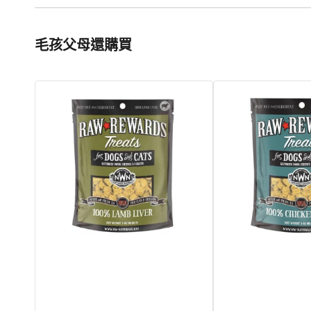
毛孩父母還購買
Raw
Raw
Rewards
Rewards
凍
凍
乾
乾
羊
雞
肝
肝
貓
貓
狗
狗
小
小
食
食