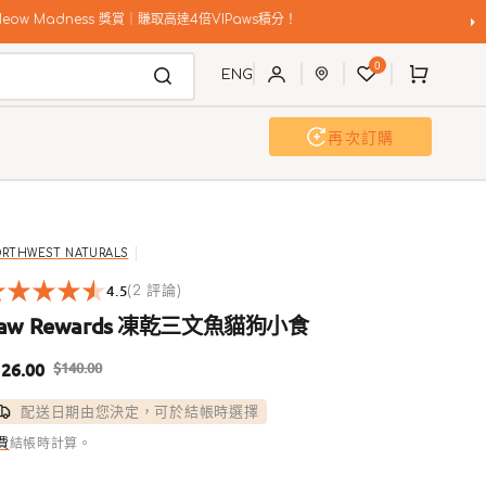
購
0
物
ENG
車
再次訂購
活動及工作坊
聯歡派對
RTHWEST NATURALS
4.5
2
(2 評論)
reviews
aw Rewards 凍乾三文魚貓狗小食
26.00
$140.00
售
定
配送日期由您決定，可於結帳時選擇
價
價
費
結帳時計算。