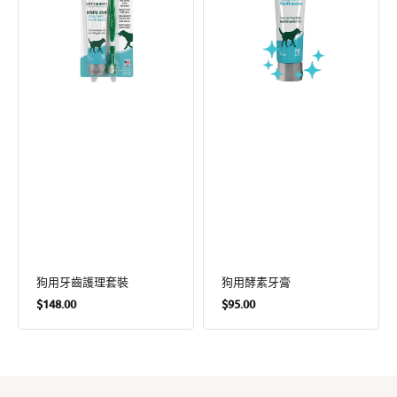
套
裝
狗用牙齒護理套裝
狗用酵素牙膏
定
定
$148.00
$95.00
價
價