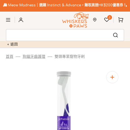
跳
至
🛍️
Meow Madness｜選購 Instinct & Advance，賺取高達HK$200優惠券！
內
購
容
0
物
車
返回
首頁
狗貓牙齒護理
雙頭專業寵物牙刷
開