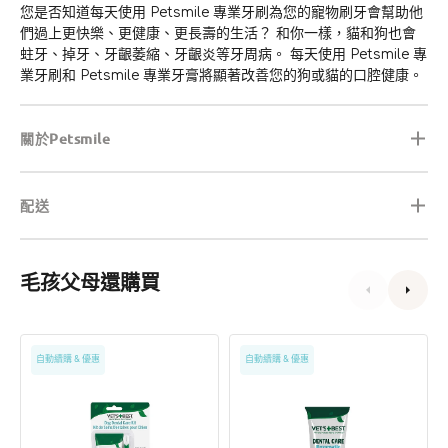
您是否知道每天使用 Petsmile 專業牙刷為您的寵物刷牙會幫助他
們過上更快樂、更健康、更長壽的生活？ 和你一樣，貓和狗也會
蛀牙、掉牙、牙齦萎縮、牙齦炎等牙周病。 每天使用 Petsmile 專
業牙刷和 Petsmile 專業牙膏將顯著改善您的狗或貓的口腔健康。
關於Petsmile
配送
毛孩父母還購買
狗
狗
自動續購 & 優惠
自動續購 & 優惠
用
用
牙
酵
齒
素
護
牙
理
膏