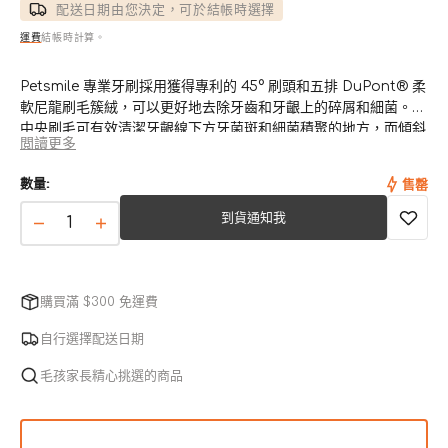
配送日期由您決定，可於結帳時選擇
運費
結帳時計算。
Petsmile 專業牙刷採用獲得專利的 45° 刷頭和五排 DuPont® 柔
軟尼龍刷毛簇絨，可以更好地去除牙齒和牙齦上的碎屑和細菌。
中央刷毛可有效清潔牙齦線下方牙菌斑和細菌積聚的地方，而傾斜
閲讀更多
的側面刷毛則可拋光和清潔牙齒的琺瑯質。
數量:
售罄
雙頭易觸及刷頭專為任何體型的狗和貓而設計。
到貨通知我
雙
雙
頭
頭
專
專
購買滿 $300 免運費
業
業
寵
寵
自行選擇配送日期
物
物
毛孩家長精心挑選的商品
牙
牙
刷
刷
數
數