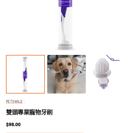
啟
圖
庫
檢
視
中
的
多
媒
體
檔
案
1
PETSMILE
雙頭專業寵物牙刷
定
$98.00
價