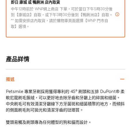
即日 康城 或 鴨脷洲 店內取貨
量
量
中午12時前於 WNP網上商店 下單，可於當日下午5時30分後
減
增
到【康城店】自取，或下午3時30分後到【鴨脷洲店】自取。
** 如需安排店內取貨，請於購物車頁面選擇【WNP 門市自
少
加
取】選項。
產品詳情
描述
Petsmile 專業牙刷採用獲得專利的 45° 刷頭和五排 DuPont® 柔
軟尼龍刷毛簇絨，可以更好地去除牙齒和牙齦上的碎屑和細菌。
中央刷毛可有效清潔牙齦線下方牙菌斑和細菌積聚的地方，而傾斜
的側面刷毛則可拋光和清潔牙齒的琺瑯質。
雙頭易觸及刷頭專為任何體型的狗和貓而設計。