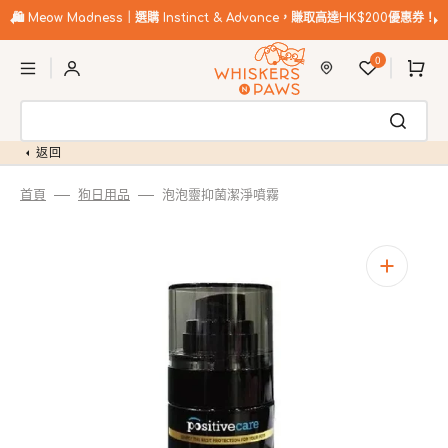
跳
至
🛍️
Meow Madness｜選購 Instinct & Advance，賺取高達HK$200優惠券！
內
購
容
0
物
車
返回
首頁
狗日用品
泡泡靈抑菌潔淨噴霧
開