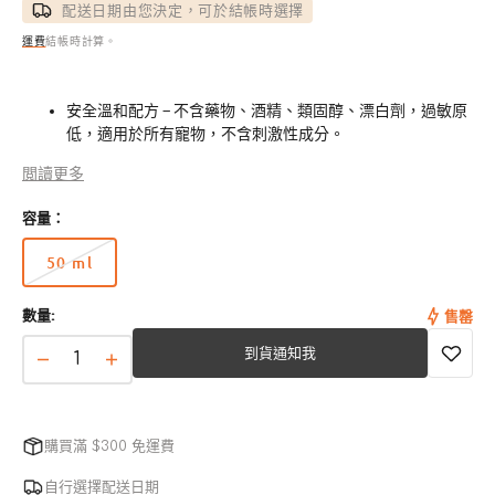
配送日期由您決定，可於結帳時選擇
運費
結帳時計算。
安全溫和配方 – 不含藥物、酒精、類固醇、漂白劑，過敏原
低，適用於所有寵物，不含刺激性成分。
先進的抗菌技術 – 使用美國專利的 Goldshield 分子，提供
閲讀更多
持久的抗菌和抗過敏保護。
容量：
促進更快癒合 – 持續消除病原體並抑制微生物生長，效果可
持續長達 24 小時。
50 ml
版
本
寵物安全且可食用 – 水基配方、無毒、無酒精，即使被舔食
數量:
售罄
已
也安全。
售
到貨通知我
易於使用 – 每天一次，直接噴灑在感染區域並均勻塗抹。
完
泡
泡
或
泡
泡
無
靈
靈
法
購買滿 $300 免運費
使
抑
抑
用
菌
菌
自行選擇配送日期