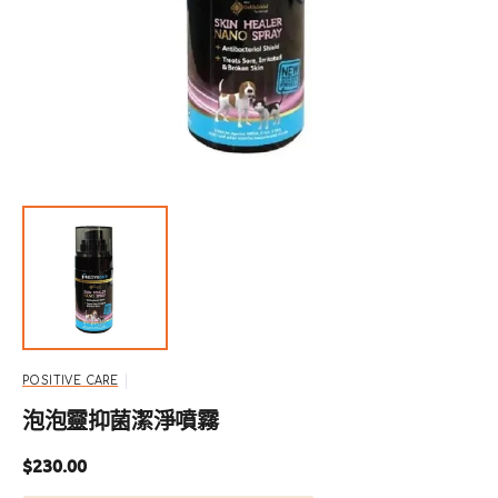
啟
圖
庫
檢
視
中
的
多
媒
體
檔
案
1
POSITIVE CARE
泡泡靈抑菌潔淨噴霧
定
$230.00
價