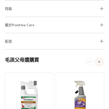
特點
關於Positive Care
配送
毛孩父母還購買
草
狗
地
隻
狗
配
窩
方
滅
去
蚤
漬
滅
除