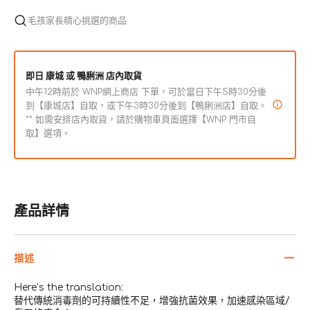
潔
潔
毛孩家長精心挑選的商品
淨
淨
噴
噴
霧
霧
即日 康城 或 鴨脷洲 店內取貨
數
數
中午12時前於 WNP網上商店 下單，可於當日下午5時30分後
量
量
到【康城店】自取，或下午3時30分後到【鴨脷洲店】自取。
** 如需安排店內取貨，請於購物車頁面選擇【WNP 門市自
減
增
取】選項。
少
加
產品詳情
描述
Here’s the translation:
替代傳統消毒劑的可持續性不足，增強抗菌效果，加速感染區域/