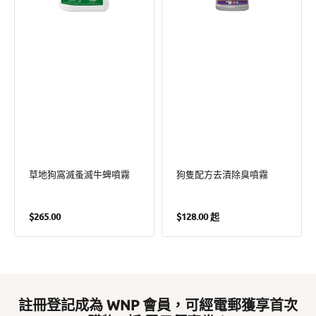
牛
臭
蜱
噴
噴
霧
霧
草地狗窩滅蚤滅牛蜱噴霧
狗隻配方去漬除臭噴霧
定
定
$265.00
$128.00 起
價
價
註冊登記成為 WNP 會員，可經電郵獲享首次