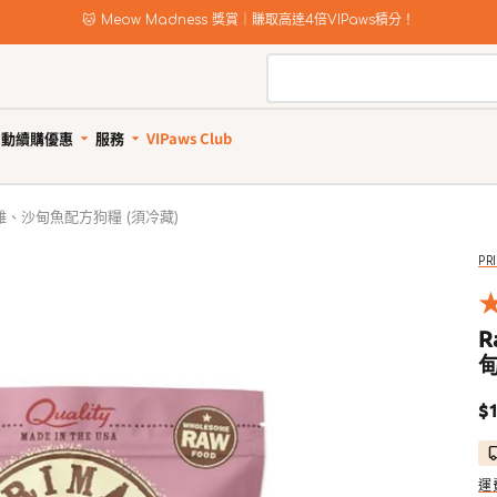
🐱 Meow Madness 獎賞｜賺取高達4倍VIPaws積分！
自動續購優惠
服務
VIPaws Club
動續購計劃如何運作
寵物美容
自助狗
鮮生火雞、沙甸魚配方狗糧 (須冷藏)
惠1: 續購送贈品
狗狗健康護理
貓貓健康護理
狗狗清潔用品
貓砂及清潔用品
惠2: 首單高達85折
所有商品
所有商品
所有商品
所有商品
PR
狗驅蚤、除蜱蟲用品
貓驅蚤、除蜱蟲用品
寵物家居清潔
貓砂
狗關節補充、強化骨骼
貓關節保健零食、用品
狗狗安全清潔
貓砂盤 & 廁所用品
R
狗牙齒護理
貓牙齒護理
狗狗清潔劑及除臭
貓家居清潔
甸
狗藥用沖涼及護毛
貓藥用沖涼及護毛
狗尿墊及撿便袋
貓清潔劑及除臭
狗杜蟲及治療
貓去毛球
$1
狗維他命、補充劑
貓維他命 & 補充劑
狗鎮靜舒緩
貓舒緩減壓治療
運
狗醫療用品
貓醫療用品