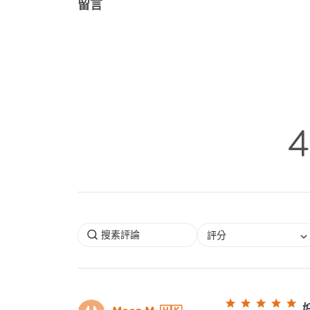
留言
4
評分
Moon M. 🇭🇰