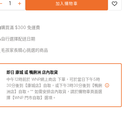
加入購物車
使
使
使
完
完
完
Raw
Raw
用
用
用
或
或
或
Nutrition
Nutrition
無
無
無
Frozen
Frozen
法
法
法
系
系
購買滿 $300 免運費
使
使
使
列
列
用
用
用
自行選擇配送日期
-
-
急
急
毛孩家長精心挑選的商品
凍
凍
鮮
鮮
即日 康城 或 鴨脷洲 店內取貨
生
生
中午12時前於 WNP網上商店 下單，可於當日下午5時
火
火
30分後到【康城店】自取，或下午3時30分後到【鴨脷
雞、
雞、
洲店】自取。** 如需安排店內取貨，請於購物車頁面選
沙
沙
擇【WNP 門市自取】選項。
甸
甸
魚
魚
配
配
方
方
狗
狗