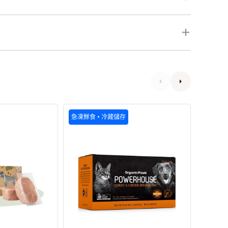
Powerhouse
Raw
急凍鮮食 • 冷藏儲存
急凍鮮食
急
Nutriti
凍
Frozen
火
系
雞
列
肉
-
和
急
雞
凍
肉
鮮
內
生
臟
雞
貓
肉