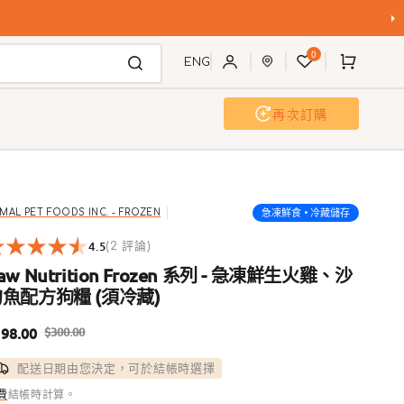
購
0
物
ENG
車
再次訂購
狗沖洗站
活動及工作坊
急凍鮮食 • 冷藏儲存
IMAL PET FOODS INC. - FROZEN
4.5
2
(2 評論)
reviews
aw Nutrition Frozen 系列 - 急凍鮮生火雞、沙
魚配方狗糧 (須冷藏)
98.00
$300.00
售
定
配送日期由您決定，可於結帳時選擇
價
價
費
結帳時計算。