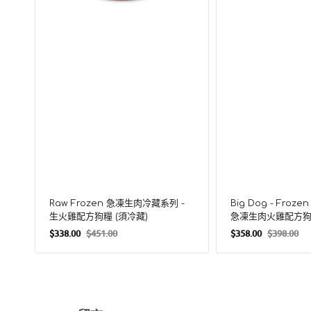
火
凍
雞
生
配
肉
方
火
狗
雞
糧
配
(須
方
冷
狗
藏)
糧
(須
冷
藏)
Raw Frozen 急凍生肉冷藏系列 -
Big Dog - Fro
生火雞配方狗糧 (須冷藏)
急凍生肉火雞配方狗糧
$338.00
$451.00
$358.00
$398.00
售
定
售
定
價
價
價
價