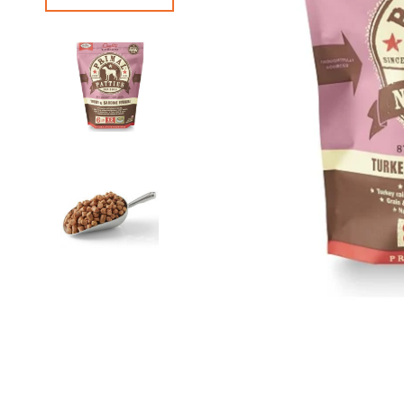
狗急凍糧
狗獸醫配方糧
狗素食小食
貓獸醫配方糧
狗狗美容用品
貓貓美容用品
狗狗玩具
貓玩具
所有商品
所有商品
所有商品
所有商品
狗皮膚、毛髮用品
貓皮膚 & 毛髮護理
狗耐咬玩具
貓薄荷玩具
狗耳部護理
貓耳部護理
狗拋接玩具
益智互動貓貓玩具
狗眼睛護理
貓眼部護理
狗毛公仔玩具
逗貓棒
狗指甲護理
貓沖涼液
狗訓練玩具
貓抓玩板
狗梳毛刷
貓梳毛刷
狗沖涼液、狗護髮素
狗濕紙巾、噴霧