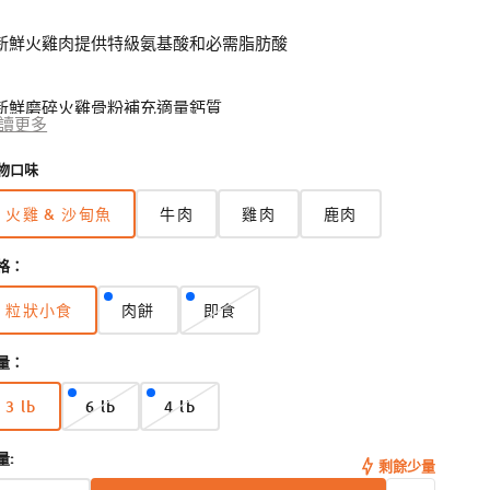
 新鮮火雞肉提供特級氨基酸和必需脂肪酸
 新鮮磨碎火雞骨粉補充適量鈣質
開
讀更多
啟
圖
物口味
 有機農產品，讓狗狗從食物中吸收維他命A、B雜、C和D
庫
檢
火雞 & 沙甸魚
牛肉
雞肉
鹿肉
視
 原條冷凍水域沙甸魚油提供必需的奧米加3脂肪酸
中
的
格：
多
媒
 有機及非提煉維他命補充劑，改善消化和血液循環
粒狀小食
肉餅
即食
版
版
版
體
檔
本
本
本
量：
案
已
已
已
 含有具抗氧化功能的維他命E
2
售
售
售
3 lb
6 lb
4 lb
完
完
完
版
版
版
 有機椰子油補充亞麻油脂肪酸
或
或
或
本
本
本
無
無
無
量:
已
已
已
剩餘少量
法
法
法
售
售
售