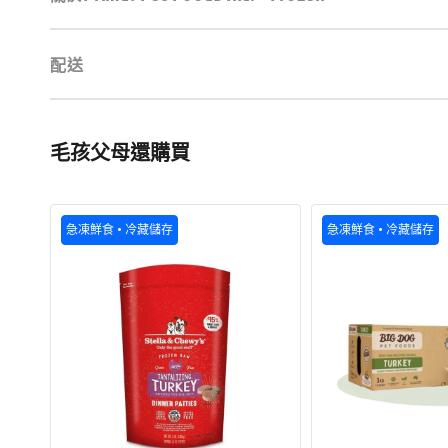
配送
毛孩父母還購買
Raw
Big
急凍鮮食 • 冷藏儲存
急凍鮮食 • 冷藏儲存
Frozen
Dog
急
-
凍
Frozen
生
低
肉
過
冷
敏
藏
單
系
一
列
蛋
-
白
生
急