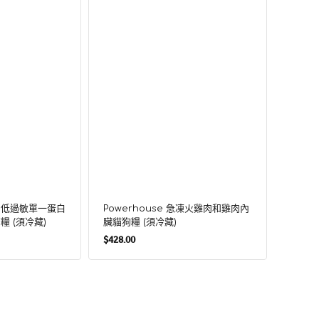
狗
配
糧
方
(須
狗
冷
糧
藏)
(須
冷
藏)
zen 低過敏單一蛋白
Powerhouse 急凍火雞肉和雞肉內
Raw N
 (須冷藏)
臟貓狗糧 (須冷藏)
凍鮮生
定
$428.00
$198.0
售
價
價