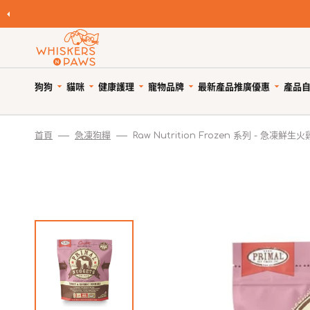
跳
至
內
容
狗狗
貓咪
健康護理
寵物品牌
產品
最新產品
推廣優惠
自
寵物領養
寵物 Cafe
Featured Brands
首頁
急凍狗糧
Raw Nutrition Frozen 系列 - 急凍
優
狗糧
貓糧
狗狗健康護理
優惠與折扣
狗狗小食
貓小食
貓貓健康護理
限時清貨
優
所有商品
所有商品
所有商品
狗狗優惠專頁
所有商品
所有商品
所有商品
狗狗專區
天然狗乾糧
貓天然乾糧
狗驅蚤、除蜱蟲用品
貓咪優惠專頁
WNP 狗狗零食
WNP 貓貓零食
貓驅蚤、除蜱蟲用品
貓咪專區
天然無穀狗糧
天然無穀貓糧
狗關節補充、強化骨骼
狗狗風乾零食
貓抗敏零食
貓關節保健零食、用品
狗罐頭、濕糧
貓主食罐、濕糧
狗牙齒護理
狗狗抗敏零食
貓薄荷、貓草
貓牙齒護理
狗拌糧食品
貓副食罐、濕糧
狗藥用沖涼及護毛
狗狗天然潔齒小食
貓潔齒小食
貓藥用沖涼及護毛
瀏覽全部品牌
人類食用等級狗糧
貓凍乾食品
狗杜蟲及治療
狗凍乾小食
貓凍乾小食
貓去毛球
狗凍乾食品
貓風乾食品
狗維他命、補充劑
狗潔齒小食
貓天然肉粒小食
貓維他命 & 補充劑
狗風乾食品
脫水貓糧
狗鎮靜舒緩
狗狗啃咬肉乾零食
貓舒緩減壓治療
脫水狗糧
急凍貓糧
狗醫療用品
狗訓練小食
貓醫療用品