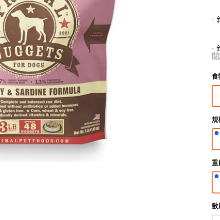
狗獸醫配方糧
貓獸醫配方糧
-
狗狗生活用品
貓用品
狗狗家居用品
所有商品
所有商品
所有商品
-
開
閲
狗拖帶、狗胸帶及狗頸圈
貓爬架 & 貓睡床
啟
狗狗睡床
圖
狗寵物袋及手推車
貓行為訓練
門墊
食
-
庫
狗戶外用品
貓飲食器具
狗飲食器具
檢
視
狗訓練行為
貓飲水機
狗飲水機
中
-
狗衣物及配飾
貓拖帶 & 貓頸圈
狗籠、小屋、門欄及圍欄
的
規
貓寵物袋及手推車
狗斜坡、樓梯
精
選
-
多
媒
重
體
-
檔
案
-
數