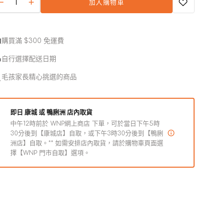
加入購物車
完
96%
96%
（已計算可代謝能量）：1
或
Paté
Paté
熱量含量
480千卡/罐
無
系
系
6%雞肉&雞肝
法
列
購買滿 $300 免運費
列
使
肉、雞肝、雞肉湯汁、磷酸三鈣、葫蘆巴籽、碳酸鈣、鹽、
-
-
用
自行選擇配送日期
菜湯汁、氯化膽鹼、鐵蛋白、鋅蛋白、錳蛋白、銅蛋白、鎂
鴨
鴨
白、亞硒酸鈉、碘酸鈣、維他命E補充劑、 硝酸硫胺素、菸
肉、
肉、
毛孩家長精心挑選的商品
酸補充劑、泛酸鈣、生物素、維他命A補充劑、核黃素補充
火
火
、維他命D3補充劑、維他命B12補充劑、鹽酸吡哆辛、葉酸
雞、
雞、
粗蛋白質（最少）
11.0%
即日 康城 或 鴨脷洲 店內取貨
鵪
鵪
中午12時前於 WNP網上商店 下單，可於當日下午5時
鶉
鶉
30分後到【康城店】自取，或下午3時30分後到【鴨脷
粗脂肪（最少）
9.0%
肉
肉
洲店】自取。** 如需安排店內取貨，請於購物車頁面選
醬
醬
擇【WNP 門市自取】選項。
粗纖維（最多）
1.5%
狗
狗
罐
罐
水分（最多）
78.0%
頭
頭
數
數
量
量