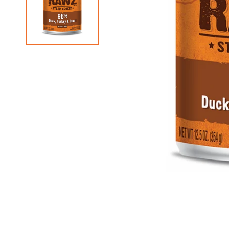
狗急凍糧
狗獸醫配方糧
狗素食小食
貓獸醫配方糧
狗狗美容用品
貓貓美容用品
狗狗玩具
貓玩具
所有商品
所有商品
所有商品
所有商品
狗皮膚、毛髮用品
貓皮膚 & 毛髮護理
狗耐咬玩具
貓薄荷玩具
狗耳部護理
貓耳部護理
狗拋接玩具
益智互動貓貓玩具
狗眼睛護理
貓眼部護理
狗毛公仔玩具
逗貓棒
狗指甲護理
貓沖涼液
狗訓練玩具
貓抓玩板
狗梳毛刷
貓梳毛刷
狗沖涼液、狗護髮素
狗濕紙巾、噴霧