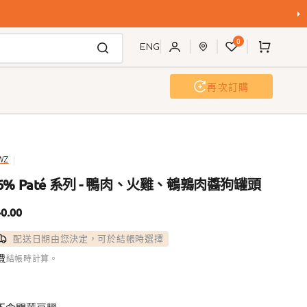
購
0
物
ENG
車
再次訂購
狗沖洗站
活動及工作坊
WZ
6% Paté 系列 - 鴨肉、火雞、鵪鶉肉醬狗罐頭
0.00
配送日期由您決定，可於結帳時選擇
費
結帳時計算。