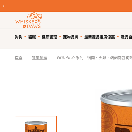
跳
至
內
容
狗狗
貓咪
健康護理
寵物品牌
產品
最新產品
推廣優惠
自
寵物領養
寵物 Cafe
Featured Brands
首頁
狗狗罐頭
96% Paté 系列 - 鴨肉、火雞、鵪鶉肉醬狗
優
狗糧
貓糧
狗狗健康護理
優惠與折扣
狗狗小食
貓小食
貓貓健康護理
限時清貨
優
所有商品
所有商品
所有商品
狗狗優惠專頁
所有商品
所有商品
所有商品
狗狗專區
天然狗乾糧
貓天然乾糧
狗驅蚤、除蜱蟲用品
貓咪優惠專頁
WNP 狗狗零食
WNP 貓貓零食
貓驅蚤、除蜱蟲用品
貓咪專區
天然無穀狗糧
天然無穀貓糧
狗關節補充、強化骨骼
狗狗風乾零食
貓抗敏零食
貓關節保健零食、用品
狗罐頭、濕糧
貓主食罐、濕糧
狗牙齒護理
狗狗抗敏零食
貓薄荷、貓草
貓牙齒護理
狗拌糧食品
貓副食罐、濕糧
狗藥用沖涼及護毛
狗狗天然潔齒小食
貓潔齒小食
貓藥用沖涼及護毛
瀏覽全部品牌
人類食用等級狗糧
貓凍乾食品
狗杜蟲及治療
狗凍乾小食
貓凍乾小食
貓去毛球
狗凍乾食品
貓風乾食品
狗維他命、補充劑
狗潔齒小食
貓天然肉粒小食
貓維他命 & 補充劑
狗風乾食品
脫水貓糧
狗鎮靜舒緩
狗狗啃咬肉乾零食
貓舒緩減壓治療
脫水狗糧
急凍貓糧
狗醫療用品
狗訓練小食
貓醫療用品