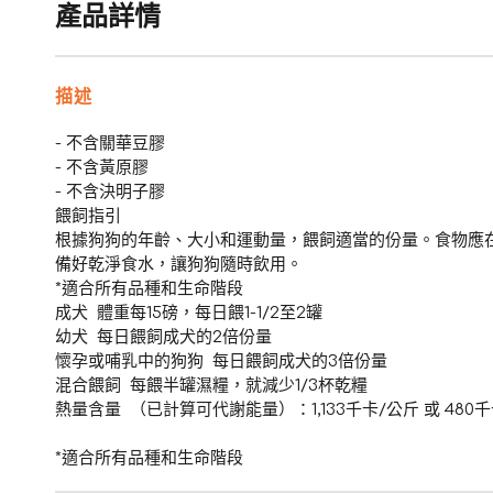
產品詳情
描述
- 不含關華豆膠
- 不含黃原膠
- 不含決明子膠
餵飼指引
根據狗狗的年齡、大小和運動量，餵飼適當的份量。食物應
備好乾淨食水，讓狗狗隨時飲用。
*適合所有品種和生命階段
成犬 體重每15磅，每日餵1-1/2至2罐
幼犬 每日餵飼成犬的2倍份量
懷孕或哺乳中的狗狗 每日餵飼成犬的3倍份量
混合餵飼 每餵半罐濕糧，就減少1/3杯乾糧
熱量含量 （已計算可代謝能量）：1,133千卡/公斤 或 480千
*適合所有品種和生命階段