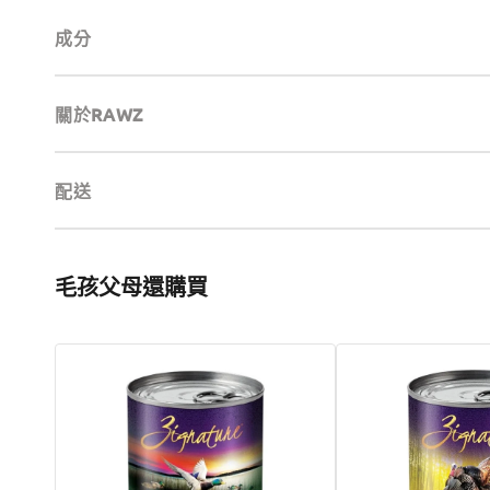
成分
關於RAWZ
配送
毛孩父母還購買
單
單
一
一
蛋
蛋
白
白
鴨
火
肉
雞
狗
肉