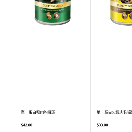
罐
狗
頭
罐
頭
單一蛋白鴨肉狗罐頭
單一蛋白火雞肉狗罐
定
定
$42.00
$33.00
價
價