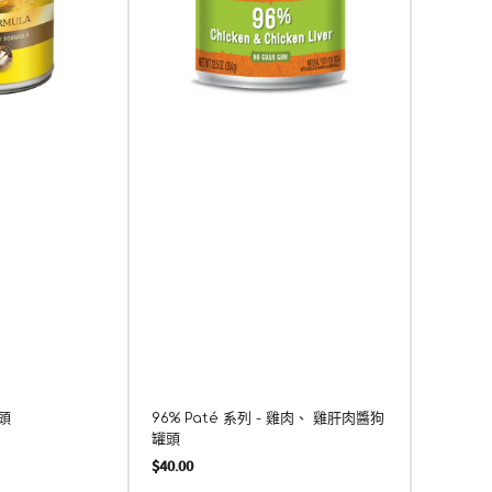
雞
罐
9
肝
頭
肉
三
醬
鹼
狗
白
罐
素
頭
素
辛
頭
96% Paté 系列 - 雞肉、 雞肝肉醬狗
96% 
罐頭
定
定
$40.00
$40.00
價
價