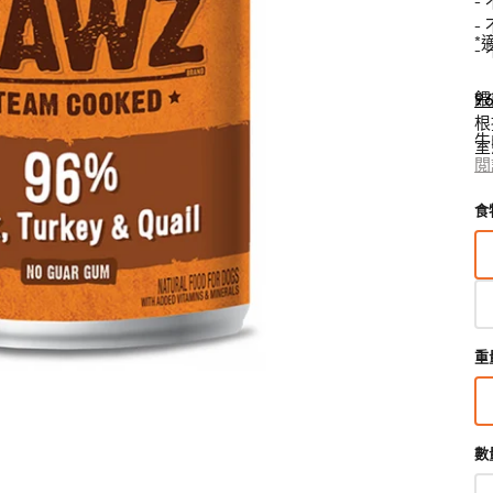
-
狗獸醫配方糧
貓獸醫配方糧
-
*
-
狗狗生活用品
貓用品
狗狗家居用品
餵
9
所有商品
所有商品
所有商品
開
根
狗拖帶、狗胸帶及狗頸圈
貓爬架 & 貓睡床
啟
狗狗睡床
牛
室
圖
狗寵物袋及手推車
貓行為訓練
門墊
蔬
閲
淨
庫
蛋
狗戶外用品
貓飲食器具
狗飲食器具
檢
食
鹼
視
狗訓練行為
貓飲水機
狗飲水機
劑
中
*
狗衣物及配飾
貓拖帶 & 貓頸圈
狗籠、小屋、門欄及圍欄
的
貓寵物袋及手推車
狗斜坡、樓梯
精
選
多
媒
重
體
檔
案
數