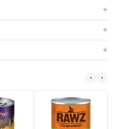
9
鴨
鉀
蛋
胺
黃
辛
96%
96%
Paté
牛
系
肉
列
和
-
牛
雞
肝
肉、
狗