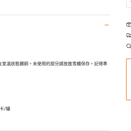
9
雞
蔬
蛋
鹼
劑
在室溫狀態餵飼。未使用的部分請放進雪櫃保存。記得準
卡/罐