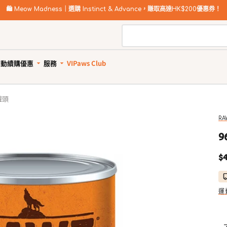
🛍️
Meow Madness｜選購 Instinct & Advance，賺取高達HK$200優惠券！
自動續購優惠
服務
VIPaws Club
動續購計劃如何運作
寵物美容
自助狗
罐頭
惠1: 續購送贈品
狗狗健康護理
貓貓健康護理
狗狗清潔用品
貓砂及清潔用品
惠2: 首單高達85折
所有商品
所有商品
所有商品
所有商品
RA
狗驅蚤、除蜱蟲用品
貓驅蚤、除蜱蟲用品
寵物家居清潔
貓砂
9
狗關節補充、強化骨骼
貓關節保健零食、用品
狗狗安全清潔
貓砂盤 & 廁所用品
定
$4
狗牙齒護理
貓牙齒護理
狗狗清潔劑及除臭
貓家居清潔
價
狗藥用沖涼及護毛
貓藥用沖涼及護毛
狗尿墊及撿便袋
貓清潔劑及除臭
狗杜蟲及治療
貓去毛球
運
狗維他命、補充劑
貓維他命 & 補充劑
狗鎮靜舒緩
貓舒緩減壓治療
狗醫療用品
貓醫療用品