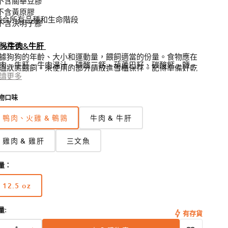
 不含關華豆膠
 不含黃原膠
適合所有品種和生命階段
 不含決明子膠
飼指引
6%牛肉&牛肝
據狗狗的年齡、大小和運動量，餵飼適當的份量。食物應在
肉、牛肝、牛肉湯汁、磷酸三鈣、葫蘆巴籽、碳酸鈣、鹽、
溫狀態餵飼。未使用的部分請放進雪櫃保存。記得準備好乾
菜湯汁、氯化膽鹼、鐵蛋白、鋅蛋白、錳蛋白、銅蛋白、鎂
讀更多
食水，讓狗狗隨時飲用。
白、亞硒酸鈉、碘酸鈣、維他命E補充劑、 硝酸硫胺素、菸
物口味
酸補充劑、泛酸鈣、生物素、維他命A補充劑、核黃素補充
、維他命D3補充劑、維他命B12補充劑、鹽酸吡哆辛、葉酸
適合所有品種和生命階段
鴨肉、火雞 & 鵪鶉
牛肉 & 牛肝
粗蛋白質（最少）
10.5%
成犬
體重每15磅，每日餵1-1/
雞肉 & 雞肝
三文魚
粗脂肪（最少）
6.0%
量：
幼犬
每日餵飼成犬的2倍份量
粗纖維（最多）
1.5%
12.5 oz
版
懷孕或哺乳中的狗狗
每日餵飼成犬的3倍份量
本
水分（最多）
78.0%
量:
已
有存貨
混合餵飼
每餵半罐濕糧，就減少1
售