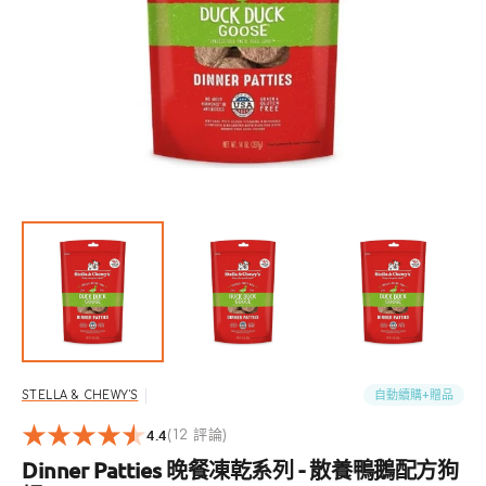
開
啟
圖
庫
檢
視
中
的
精
選
多
媒
體
檔
案
自動續購+贈品
STELLA & CHEWY'S
4.4
12
(12 評論)
reviews
Dinner Patties 晚餐凍乾系列 - 散養鴨鵝配方狗