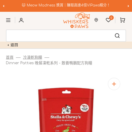
跳
至
🐱 Meow Madness 獎賞｜賺取高達4倍VIPaws積分！
內
購
容
0
物
車
返回
首頁
冷凍乾狗糧
Dinner Patties 晚餐凍乾系列 - 散養鴨鵝配方狗糧