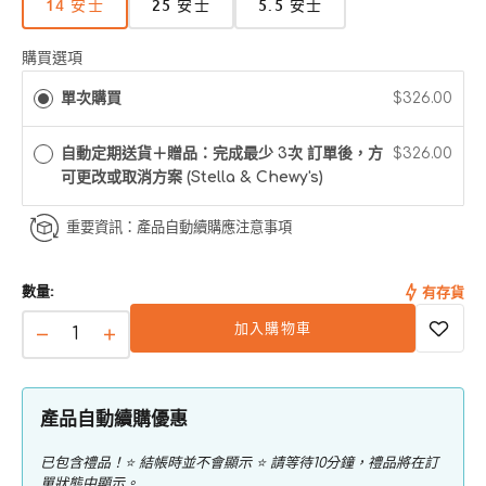
14 安士
25 安士
5.5 安士
版
版
版
本
本
本
已
已
已
購買選項
售
售
售
單次購買
$326.00
完
完
完
或
或
或
無
無
無
自動定期送貨＋贈品：完成最少 3次 訂單後，方
$326.00
法
法
法
可更改或取消方案 (Stella & Chewy's)
使
使
使
用
用
用
重要資訊：產品自動續購應注意事項
數量:
有存貨
加入購物車
Dinner
Dinner
Patties
Patties
晚
晚
產品自動續購優惠
餐
餐
凍
凍
已包含禮品！⭐ 結帳時並不會顯示 ⭐ 請等待10分鐘，禮品將在訂
乾
乾
單狀態中顯示。