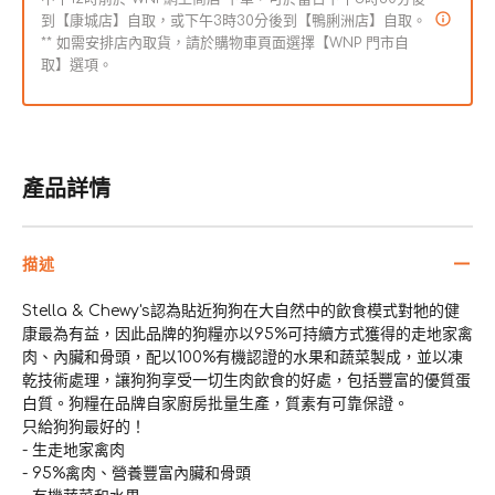
到【康城店】自取，或下午3時30分後到【鴨脷洲店】自取。
** 如需安排店內取貨，請於購物車頁面選擇【WNP 門市自
取】選項。
產品詳情
描述
Stella & Chewy's認為貼近狗狗在大自然中的飲食模式對牠的健
康最為有益，因此品牌的狗糧亦以95%可持續方式獲得的走地家禽
肉、內臟和骨頭，配以100%有機認證的水果和蔬菜製成，並以凍
乾技術處理，讓狗狗享受一切生肉飲食的好處，包括豐富的優質蛋
白質。狗糧在品牌自家廚房批量生產，質素有可靠保證。
只給狗狗最好的！
- 生走地家禽肉
- 95%禽肉、營養豐富內臟和骨頭