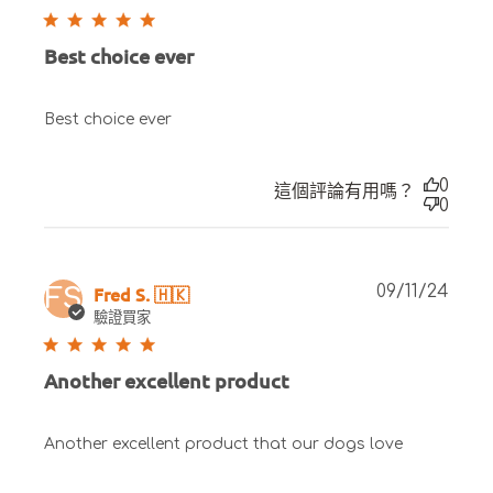
Best choice ever
Best choice ever
0
這個評論有用嗎？
0
Publ
Fred S. 🇭🇰
09/11/24
FS
date
驗證買家
Another excellent product
Another excellent product that our dogs love