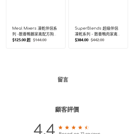
狗
果
糧
配
佐
方
料
狗
糧
Meal Mixers 凍乾伴侶系
SuperBlends 超級伴侶
佐
列 -散養鴨鵝家禽配方狗糧
凍乾系列 - 散養鴨肉家禽水
料
$125.00 起
$144.00
$384.00
$442.00
佐料
果配方狗糧佐料
售
定
售
定
價
價
價
價
留言
顧客評價
4.4