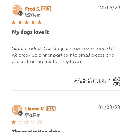
Publ
Fred S. 🇭🇰
21/06/23
FS
date
驗證買家
My dogs love it
Good product. Our dogs on raw frozen food diet.
We break up dinner parties into small pieces and
use as training treats. They love it
0
這個評論有用嗎？
0
Publ
Lianne K. 🇭🇰
04/03/23
LK
date
驗證買家
The expiration date