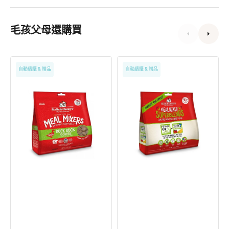
毛孩父母還購買
Meal
SuperBlends
自動續購 & 贈品
自動續購 & 贈品
Mixers
超
凍
級
乾
伴
伴
侶
侶
凍
系
乾
列
系
-
列
散
-
養
散
鴨
養
鵝
鴨
家
肉
禽
家
配
禽
方
水