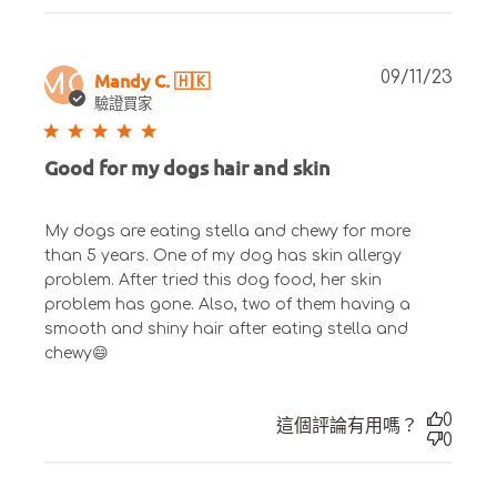
Publ
Mandy C. 🇭🇰
09/11/23
MC
date
驗證買家
Good for my dogs hair and skin
My dogs are eating stella and chewy for more
than 5 years. One of my dog has skin allergy
problem. After tried this dog food, her skin
problem has gone. Also, two of them having a
smooth and shiny hair after eating stella and
chewy😄
0
這個評論有用嗎？
0