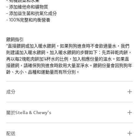
- 有機蔬菜和水果
- 添加維他命和礦物質
- 添加益生菌和抗氧化成分
- 100%完整和均衡營養
餵飼指引
*直接餵飼或加入暖水餵飼。如果狗狗進食時不會飲適量水，我們
則建議加入暖水餵飼。加入暖水餵飼的步驟如下：先弄碎乾肉餅，
再以每2塊乾肉餅加¼杯水的比例，加入相應份量的溫水。如果直
接餵飼，請確保狗狗進食時飲用大量潔淨水。餵飼份量會因狗狗年
齡、大小、品種和運動量而有所分別。
成分
關於Stella & Chewy's
配送