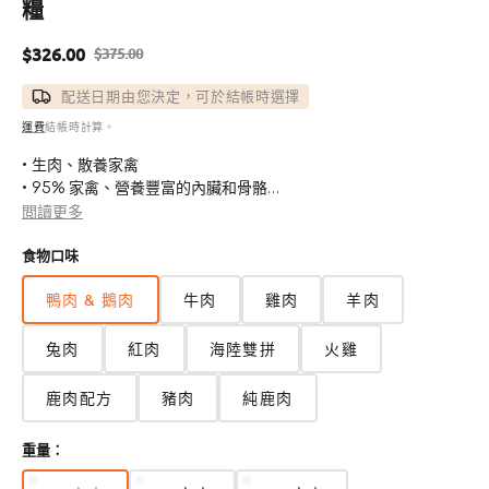
糧
$326.00
$375.00
售
定
價
價
配送日期由您決定，可於結帳時選擇
運費
結帳時計算。
• 生肉、散養家禽
• 95% 家禽、營養豐富的內臟和骨骼
• 不含豌豆、扁豆和馬鈴薯
閲讀更多
• 有機水果和蔬菜
食物口味
• 添加牛磺酸
• 添加維生素和礦物質
鴨肉 & 鵝肉
牛肉
雞肉
羊肉
• 添加益生菌和抗氧化劑
• 100%完整且均衡的晚餐
兔肉
紅肉
海陸雙拼
火雞
鹿肉配方
豬肉
純鹿肉
重量：