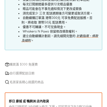
每次訂閱期間最多提供12次贈品優惠
贈品可能會在不事先通知情況下更改或替換
須完成至少 三次 配送週期後方可變更或取消方案。
自動續購訂單滿 港幣300元 可享免費配送服務。否
則，將收取 港幣50元 配送費用。
優惠不可轉讓，不可兌換現金。
Whiskers N Paws 保留修改條款權利。
建立自動續購計劃前，請先細閱完整的
計劃指南、條款
及細則
。
購買滿 $300 免運費
自行選擇配送日期
毛孩家長精心挑選的商品
即日 康城 或 鴨脷洲 店內取貨
中午12時前於 WNP網上商店 下單，可於當日下午5時30分後