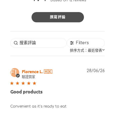
4.4 out of 5 stars 12 total
Based on 12 reviews
reviews
立即登記做 WNP 新會員，即經電郵獲得
9折
首次購
物
優惠碼
撰寫評論
立刻登記
此優惠僅適用於全新會員，並不適用於現有 WNP 帳戶。
Filters
新會員成功登記後，我們將透過電郵向您發送一個 9折 優惠碼。
該優惠碼只適用於您的
首次購物。
排序方式：
最近發表
如繼續進行，即表示您同意接受 Whiskers N Paws Limited 的使用條款及
私隱政策。
Publ
Florence L. 🇭🇰
28/06/26
FL
date
驗證買家
Good products
Convenient as it’s ready to eat