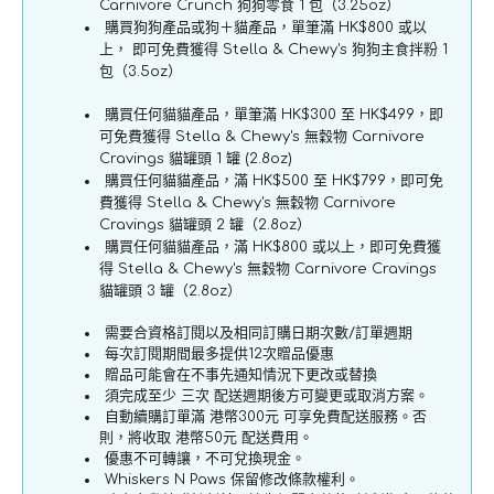
肉
肉
Carnivore Crunch 狗狗零食 1 包（3.25oz）
購買狗狗產品或狗＋貓產品，單筆滿 HK$800 或以
配
配
上， 即可免費獲得 Stella & Chewy's 狗狗主食拌粉 1
方
方
包（3.5oz）
狗
狗
購買任何貓貓產品，單筆滿 HK$300 至 HK$499，即
糧
糧
可免費獲得 Stella & Chewy's 無穀物 Carnivore
佐
佐
Cravings 貓罐頭 1 罐 (2.8oz)
料
料
購買任何貓貓產品，滿 HK$500 至 HK$799，即可免
數
費獲得 Stella & Chewy's 無穀物 Carnivore
數
Cravings 貓罐頭 2 罐（2.8oz）
量
量
購買任何貓貓產品，滿 HK$800 或以上，即可免費獲
減
增
得 Stella & Chewy's 無穀物 Carnivore Cravings
少
加
貓罐頭 3 罐（2.8oz）
需要合資格訂閱以及相同訂購日期次數/訂單週期
每次訂閱期間最多提供12次贈品優惠
贈品可能會在不事先通知情況下更改或替換
須完成至少 三次 配送週期後方可變更或取消方案。
自動續購訂單滿 港幣300元 可享免費配送服務。否
則，將收取 港幣50元 配送費用。
優惠不可轉讓，不可兌換現金。
Whiskers N Paws 保留修改條款權利。