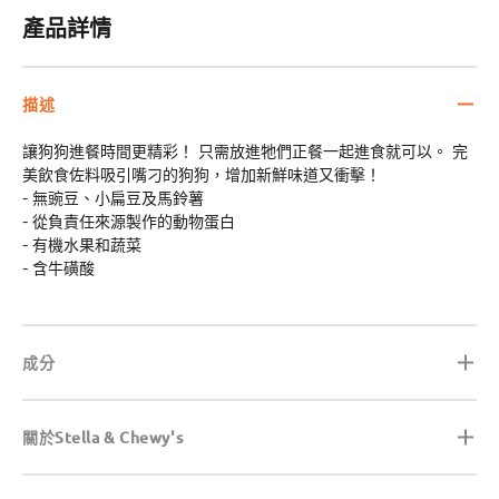
產品詳情
描述
讓狗狗進餐時間更精彩！ 只需放進牠們正餐一起進食就可以。 完
美飲食佐料吸引嘴刁的狗狗，增加新鮮味道又衝擊！
- 無豌豆、小扁豆及馬鈴薯
- 從負責任來源製作的動物蛋白
- 有機水果和蔬菜
- 含牛磺酸
成分
關於Stella & Chewy's