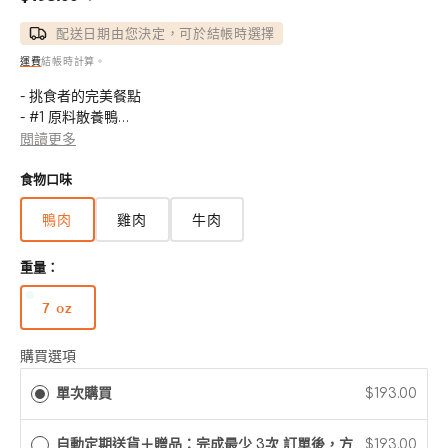
售
定
價
價
配送日期由您決定，可於結帳時選擇
運費
結帳時計算。
- 挑食者的完美餐點
- #1 原料散養鴨
- 95% 鴨肉、內臟和骨頭
閲讀更多
- 不含豌豆、扁豆和馬鈴薯
食物口味
- 添加了牛磺酸
- 簡單地倒出
鴨肉
雞肉
牛肉
重量：
7 oz
版
本
已
購買選項
售
單次購買
$193.00
完
或
無
自動定期送貨＋贈品：完成最少 3次 訂單後，方
$193.00