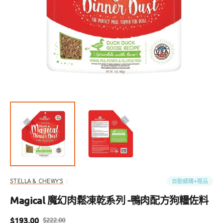
開
啟
圖
庫
檢
視
中
的
精
選
多
媒
體
檔
案
自動續購+贈品
STELLA & CHEWY'S
Magical 魔幻肉鬆凍乾系列 -鴨肉配方狗糧佐料
$193.00
$222.00