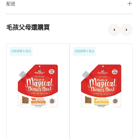
配送
毛孩父母還購買
Magical
Magical
M
自動續購 & 贈品
自動續購 & 贈品
魔
魔
M
幻
幻
肉
肉
鬆
鬆
凍
凍
乾
乾
系
系
列
列
-
-
-
牛
雞
肉
肉
配
配
方
方
狗
狗
糧
糧