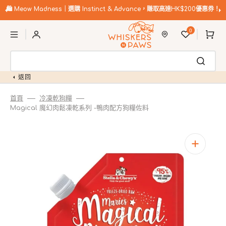
跳
至
🛍️
Meow Madness｜選購 Instinct & Advance，賺取高達HK$200優惠券！
內
購
容
0
物
車
返回
首頁
冷凍乾狗糧
Magical 魔幻肉鬆凍乾系列 -鴨肉配方狗糧佐料