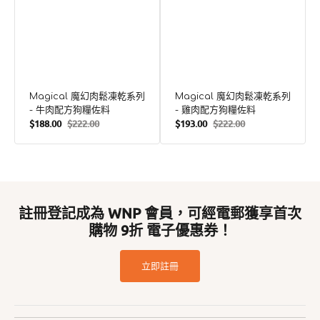
佐
佐
料
料
Magical 魔幻肉鬆凍乾系列
Magical 魔幻肉鬆凍乾系列
- 牛肉配方狗糧佐料
- 雞肉配方狗糧佐料
$188.00
$222.00
$193.00
$222.00
售
定
售
定
價
價
價
價
註冊登記成為 WNP 會員，可經電郵獲享首次
購物 9折 電子優惠券！
立即註冊