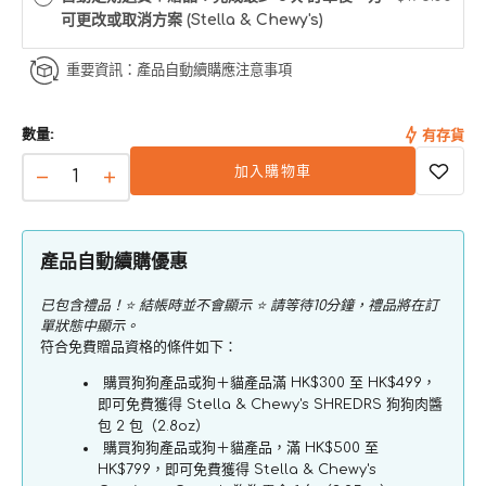
法
可更改或取消方案 (Stella & Chewy's)
使
用
重要資訊：產品自動續購應注意事項
數量:
有存貨
加入購物車
Magical
Magical
魔
魔
幻
幻
產品自動續購優惠
肉
肉
鬆
鬆
已包含禮品！⭐ 結帳時並不會顯示 ⭐ 請等待10分鐘，禮品將在訂
凍
凍
單狀態中顯示。
符合免費贈品資格的條件如下：
乾
乾
系
系
購買狗狗產品或狗＋貓產品滿 HK$300 至 HK$499，
即可免費獲得 Stella & Chewy's SHREDRS 狗狗肉醬
列
列
包 2 包（2.8oz）
-
-
購買狗狗產品或狗＋貓產品，滿 HK$500 至
鴨
鴨
HK$799，即可免費獲得 Stella & Chewy's