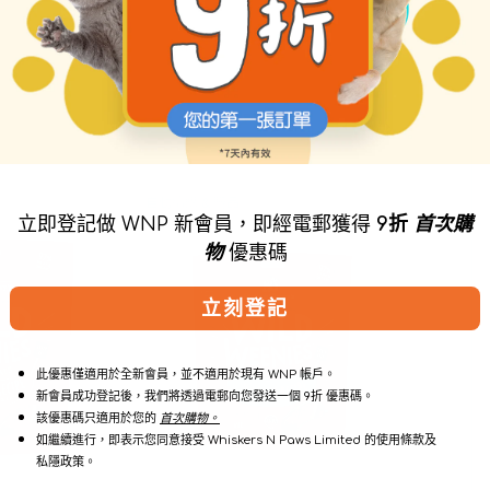
Wild
Carnivor
自動續購 & 贈品
自動續購 &
Weenies
Crunch
立即登記做 WNP 新會員，即經電郵獲得
9折
首次購
凍
食
物
優惠碼
乾
肉
肉
獸
腸
凍
立刻登記
系
乾
列
系
-
列
此優惠僅適用於全新會員，並不適用於現有 WNP 帳戶。
草
-
新會員成功登記後，我們將透過電郵向您發送一個 9折 優惠碼。
飼
草
該優惠碼只適用於您的
首次購物。
羊
飼
如繼續進行，即表示您同意接受 Whiskers N Paws Limited 的使用條款及
肉
牛
私隱政策。
狗
肉
小
配