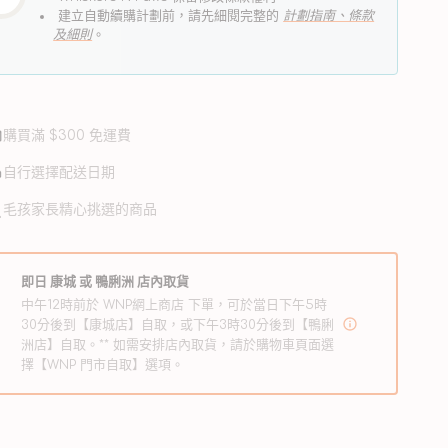
建立自動續購計劃前，請先細閱完整的
計劃指南、條款
及細則
。
購買滿 $300 免運費
自行選擇配送日期
毛孩家長精心挑選的商品
Simply 凍乾牛肉狗小食
vore Crunch 食肉獸凍乾系
即日 康城 或 鴨脷洲 店內取貨
草飼牛肉配方狗小食
定
114.00
$108.00
中午12時前於 WNP網上商店 下單，可於當日下午5時
定
價
價
30分後到【康城店】自取，或下午3時30分後到【鴨脷
洲店】自取。** 如需安排店內取貨，請於購物車頁面選
擇【WNP 門市自取】選項。