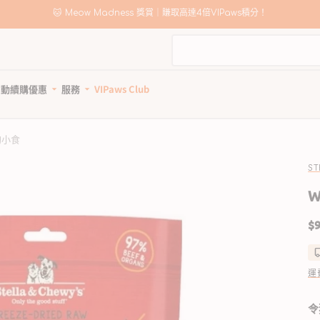
🛍️
Meow Madness｜選購 Instinct & Advance，賺取高達HK$200優惠券！
自動續購優惠
服務
VIPaws Club
動續購計劃如何運作
寵物美容
自助狗狗沖洗站
狗小食
惠1: 續購送贈品
狗狗健康護理
貓貓健康護理
狗狗清潔用品
貓砂及清潔用品
惠2: 首單高達85折
所有商品
所有商品
所有商品
所有商品
ST
狗驅蚤、除蜱蟲用品
貓驅蚤、除蜱蟲用品
寵物家居清潔
貓砂
W
狗關節補充、強化骨骼
貓關節保健零食、用品
狗狗安全清潔
貓砂盤 & 廁所用品
$9
狗牙齒護理
貓牙齒護理
狗狗清潔劑及除臭
貓家居清潔
狗藥用沖涼及護毛
貓藥用沖涼及護毛
狗尿墊及撿便袋
貓清潔劑及除臭
狗杜蟲及治療
貓去毛球
運
狗維他命、補充劑
貓維他命 & 補充劑
狗鎮靜舒緩
貓舒緩減壓治療
令
狗醫療用品
貓醫療用品