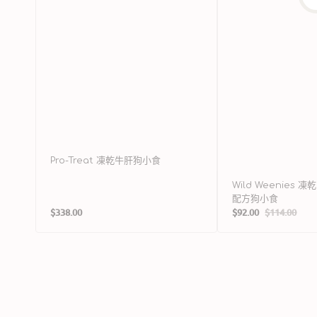
食
Pro-Treat 凍乾牛肝狗小食
Wild Weenies 
配方狗小食
定
$338.00
$92.00
$114.00
售
定
價
價
價