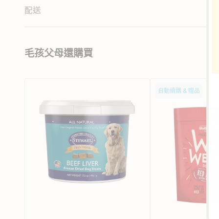
配送
毛孩父母還購買
Pro-
Wild
自動續購 & 贈品
Treat
Weenies
凍
凍
乾
乾
牛
肉
肝
腸
狗
系
小
列
食
-
紅
肉
配
方
狗
小