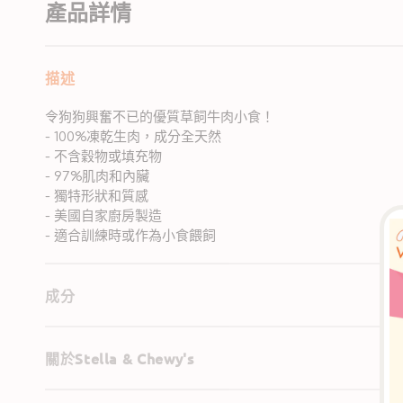
產品詳情
描述
令狗狗興奮不已的優質草飼牛肉小食！
- 100%凍乾生肉，成分全天然
- 不含穀物或填充物
- 97%肌肉和內臟
- 獨特形狀和質感
- 美國自家廚房製造
- 適合訓練時或作為小食餵飼
成分
關於Stella & Chewy's