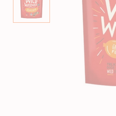
狗急凍糧
狗獸醫配方糧
狗素食小食
貓獸醫配方糧
狗狗美容用品
貓貓美容用品
狗狗玩具
貓玩具
所有商品
所有商品
所有商品
所有商品
狗皮膚、毛髮用品
貓皮膚 & 毛髮護理
狗耐咬玩具
貓薄荷玩具
狗耳部護理
貓耳部護理
狗拋接玩具
益智互動貓貓玩具
狗眼睛護理
貓眼部護理
狗毛公仔玩具
逗貓棒
狗指甲護理
貓沖涼液
狗訓練玩具
貓抓玩板
狗梳毛刷
貓梳毛刷
狗沖涼液、狗護髮素
狗濕紙巾、噴霧