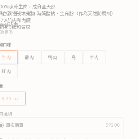
 100%凍乾生肉，成分全天然
 不含穀物或填充物
肉、牛肝、牛腎、海藻酸鈉、生育酚（作為天然防腐劑）
 97%肌肉和內臟
養分析表
 獨特形狀和質感
讀更多
 美國自家廚房製造
 適合訓練時或作為小食餵飼
粗蛋白質（最少）
40.00%
物口味
粗脂肪（最少）
31.00%
牛肉
雞肉
鴨肉
鳥
羊肉
紅肉
粗纖維（最多）
5.00%
量：
水分（最多）
5.00%
3.25 oz
版
本
代謝熱
已
買選項
已計算）
售
4 千卡/塊
單次購買
$92.00
完
,561 千卡/公斤
或