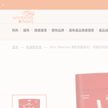
跳
至
內
容
狗狗
貓咪
健康護理
寵物品牌
產品
最新產品
推廣優惠
自
寵物領養
寵物 Cafe
Featured Brands
首頁
狗凍乾零食
Wild Weenies 凍乾肉腸系列 - 草飼牛肉
優
狗糧
貓糧
狗狗健康護理
優惠與折扣
狗狗小食
貓小食
貓貓健康護理
限時清貨
優
所有商品
所有商品
所有商品
狗狗優惠專頁
所有商品
所有商品
所有商品
狗狗專區
天然狗乾糧
貓天然乾糧
狗驅蚤、除蜱蟲用品
貓咪優惠專頁
WNP 狗狗零食
WNP 貓貓零食
貓驅蚤、除蜱蟲用品
貓咪專區
天然無穀狗糧
天然無穀貓糧
狗關節補充、強化骨骼
狗狗風乾零食
貓抗敏零食
貓關節保健零食、用品
狗罐頭、濕糧
貓主食罐、濕糧
狗牙齒護理
狗狗抗敏零食
貓薄荷、貓草
貓牙齒護理
狗拌糧食品
貓副食罐、濕糧
狗藥用沖涼及護毛
狗狗天然潔齒小食
貓潔齒小食
貓藥用沖涼及護毛
瀏覽全部品牌
人類食用等級狗糧
貓凍乾食品
狗杜蟲及治療
狗凍乾小食
貓凍乾小食
貓去毛球
狗凍乾食品
貓風乾食品
狗維他命、補充劑
狗潔齒小食
貓天然肉粒小食
貓維他命 & 補充劑
狗風乾食品
脫水貓糧
狗鎮靜舒緩
狗狗啃咬肉乾零食
貓舒緩減壓治療
脫水狗糧
急凍貓糧
狗醫療用品
狗訓練小食
貓醫療用品