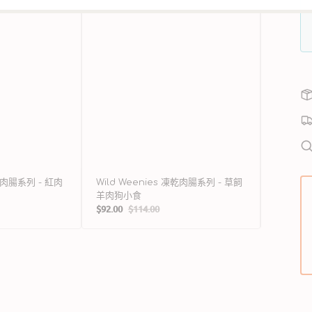
食
方
狗
小
食
凍乾肉腸系列 - 紅肉
Wild Weenies 凍乾肉腸系列 - 草飼
Carni
羊肉狗小食
列 - 
$92.00
$114.00
$92.00
$
售
定
售
價
價
價