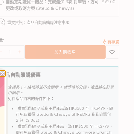
無
自動定期送貨＋贈品：完成最少 3次 訂單後，方可
$92.00
法
更改或取消方案 (Stella & Chewy's)
使
用
重要資訊：產品自動續購應注意事項
量:
有存貨
加入購物車
Wild
Wild
Weenies
Weenies
凍
凍
產品自動續購優惠
乾
乾
肉
肉
已包含禮品！⭐ 結帳時並不會顯示 ⭐ 請等待10分鐘，禮品將在訂單
腸
腸
狀態中顯示。
符合免費贈品資格的條件如下：
系
系
列
列
購買狗狗產品或狗＋貓產品滿 HK$300 至 HK$499，即
-
-
可免費獲得 Stella & Chewy's SHREDRS 狗狗肉醬包
草
2 包（2.8oz）
草
購買狗狗產品或狗＋貓產品，滿 HK$500 至 HK$799，
飼
飼
即可免費獲得 Stella & Chewy's Carnivore Crunch