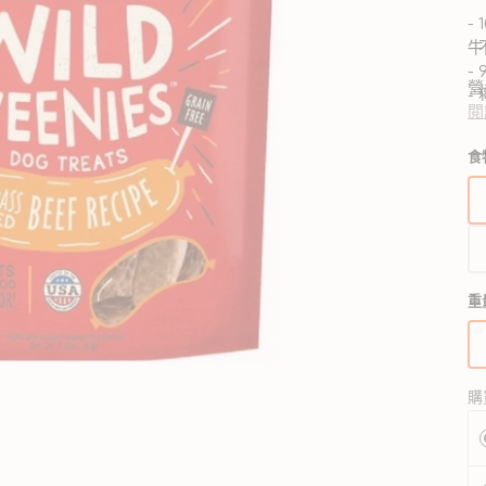
狗獸醫配方糧
貓獸醫配方糧
-
-
牛
-
狗狗生活用品
貓用品
狗狗家居用品
營
-
所有商品
所有商品
所有商品
開
閲
-
狗拖帶、狗胸帶及狗頸圈
貓爬架 & 貓睡床
啟
狗狗睡床
-
圖
食
狗寵物袋及手推車
貓行為訓練
門墊
庫
狗戶外用品
貓飲食器具
狗飲食器具
檢
視
狗訓練行為
貓飲水機
狗飲水機
中
狗衣物及配飾
貓拖帶 & 貓頸圈
狗籠、小屋、門欄及圍欄
的
貓寵物袋及手推車
狗斜坡、樓梯
精
選
重
多
媒
體
檔
可
購
案
（
1
4