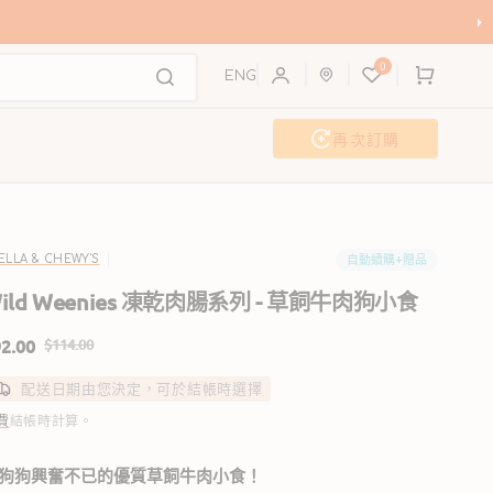
購
0
物
ENG
車
再次訂購
活動及工作坊
聯歡派對
自動續購+贈品
ELLA & CHEWY'S
ild Weenies 凍乾肉腸系列 - 草飼牛肉狗小食
2.00
$114.00
售
定
配送日期由您決定，可於結帳時選擇
價
價
費
結帳時計算。
狗狗興奮不已的優質草飼牛肉小食！