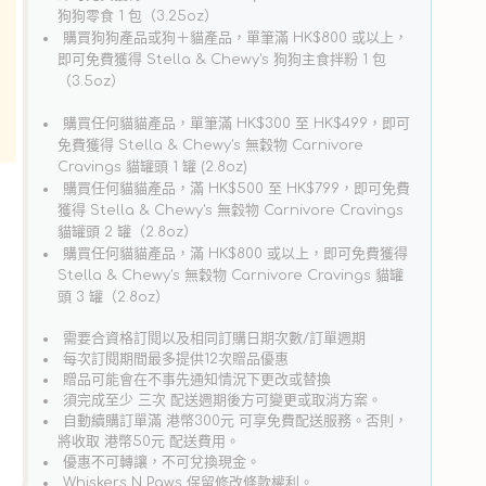
牛
牛
狗狗零食 1 包（3.25oz）
肉
肉
購買狗狗產品或狗＋貓產品，單筆滿 HK$800 或以上，
即可免費獲得 Stella & Chewy's 狗狗主食拌粉 1 包
狗
狗
（3.5oz）
小
小
食
食
購買任何貓貓產品，單筆滿 HK$300 至 HK$499，即可
免費獲得 Stella & Chewy's 無穀物 Carnivore
數
數
Cravings 貓罐頭 1 罐 (2.8oz)
量
量
購買任何貓貓產品，滿 HK$500 至 HK$799，即可免費
e
Simply
 贈品
減
增
獲得 Stella & Chewy's 無穀物 Carnivore Cravings
凍
貓罐頭 2 罐（2.8oz）
少
加
乾
購買任何貓貓產品，滿 HK$800 或以上，即可免費獲得
牛
Stella & Chewy's 無穀物 Carnivore Cravings 貓罐
肉
狗
頭 3 罐（2.8oz）
小
食
需要合資格訂閱以及相同訂購日期次數/訂單週期
每次訂閱期間最多提供12次贈品優惠
贈品可能會在不事先通知情況下更改或替換
須完成至少 三次 配送週期後方可變更或取消方案。
自動續購訂單滿 港幣300元 可享免費配送服務。否則，
將收取 港幣50元 配送費用。
優惠不可轉讓，不可兌換現金。
Whiskers N Paws 保留修改條款權利。