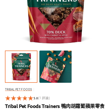
開
啟
圖
庫
檢
視
中
的
精
選
多
媒
體
檔
案
TRIBAL PET FOODS
5.0
1
(1 評論)
reviews
Tribal Pet Foods Trainers 鴨肉胡蘿蔔蘋果零食