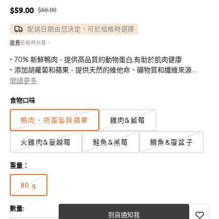
$59.00
$66.00
售
定
價
價
配送日期由您決定，可於結帳時選擇
運費
結帳時計算。
• 70% 新鮮鴨肉 - 提供高品質的動物蛋白,有助於肌肉健康
• 添加胡蘿蔔和蘋果 - 提供天然的維他命、礦物質和纖維來源
• 溫和風乾保留營養 - 無需經過破壞營養的高溫加工
閲讀更多
• 簡單、可識別的成分 - 無人工防腐劑或填充物
食物口味
• 較高蛋白、較低碳水化合物 - 最佳的犬類營養素比例
• 促進整體健康 - 支持強壯肌肉、免疫力和能量
鴨肉、胡蘿蔔與蘋果
雞肉&藍莓
• 適用於訓練和獎勵 - 令狗狗無法抗拒的美味
• 品牌致力於優質寵物營養 - 與人類食品同等的精心製作
火雞肉&蔓越莓
鮭魚&黑莓
鱒魚&覆盆子
重量：
80 g
版
本
數量:
已
到貨通知我