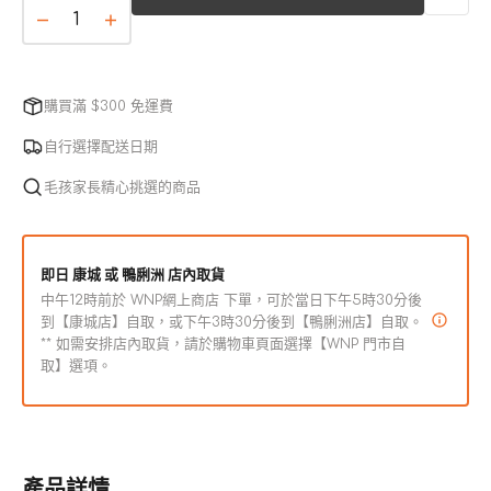
售
完
Tribal
Tribal
或
Pet
Pet
無
Foods
Foods
法
Trainers
Trainers
購買滿 $300 免運費
使
鴨
鴨
用
自行選擇配送日期
肉
肉
胡
胡
毛孩家長精心挑選的商品
蘿
蘿
蔔
蔔
蘋
蘋
即日 康城 或 鴨脷洲 店內取貨
果
果
中午12時前於 WNP網上商店 下單，可於當日下午5時30分後
到【康城店】自取，或下午3時30分後到【鴨脷洲店】自取。
零
零
** 如需安排店內取貨，請於購物車頁面選擇【WNP 門市自
食
食
取】選項。
數
數
量
量
減
增
少
加
產品詳情