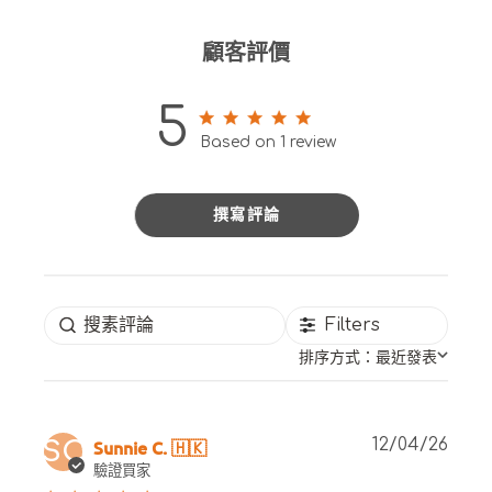
顧客評價
5
5 out of 5 stars 1 total reviews
Based on 1 review
撰寫評論
Filters
排序方式：
最近發表
Publ
Sunnie C. 🇭🇰
12/04/26
SC
date
驗證買家