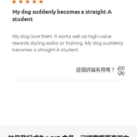
My dog suddenly becomes a straight‑A
student
My dog love them. It works well as high‑value
rewards during walks or training. My dog suddenly
becomes a straight‑A student.
0
這個評論有用嗎？
0