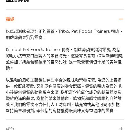
描述
以卓越滋味呈現纯正的營養 - Tribal Pet Foods Trainers 鴨肉、
胡蘿蔔蘋果狗狗零食。
以Tribal Pet Foods Trainers鴨肉、胡蘿蔔蘋果狗狗零食, 為您
的毛小孩帶來口感誘人的零食時光。這些零食含有 70% 新鮮鴨肉,
並添加了胡蘿蔔和蘋果的自然甜味, 是一款營養價值十足的美味佳
餚。
以溫和的風乾工藝鎖住這些零食的風味和營養元素, 為您的上賓提
供一款既能獎勵, 又能促進健康的零食選擇。優質的鴨肉為您的毛
小孩提供優質的動物蛋白來源, 搭配富含抗氧化成分的胡蘿蔔以及
纖維飽滿的蘋果, 為牠們帶來維他命、礦物質和膳食纖維的自然饋
養。我們的零食不含任何人工防腐劑、填充物或其他可疑添加物,
堅持簡單和優質, 確保您的寵物獲得既美味又有益健康的零食。
成分