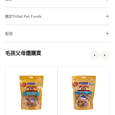
關於Tribal Pet Foods
配送
毛孩父母還購買
Prime
Prime
Chips
Chips
雞
雞
胸
胸
肉
肉
狗
和
小
雞
食
胸
筋