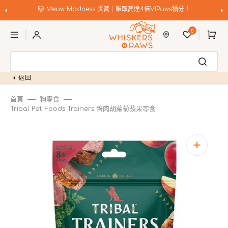
跳
至
🐱 Meow Madness 獎賞｜賺取高達4倍VIPaws積分！
內
購
容
0
物
車
返回
首頁
狗零食
Tribal Pet Foods Trainers 鴨肉胡蘿蔔蘋果零食