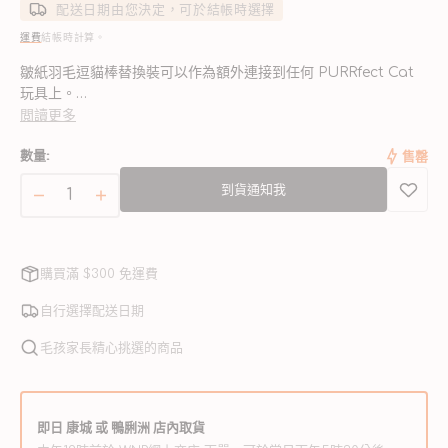
配送日期由您決定，可於結帳時選擇
運費
結帳時計算。
皺紙羽毛逗貓棒替換裝可以作為額外連接到任何 PURRfect Cat
玩具上。
閲讀更多
- 所有 Tie-Ons 逗貓棒均不含金屬連接器
數量:
售罄
- 羽毛全天然加工
到貨通知我
皺
皺
紙
紙
羽
羽
購買滿 $300 免運費
毛
毛
逗
逗
自行選擇配送日期
貓
貓
毛孩家長精心挑選的商品
棒
棒
替
替
換
換
即日 康城 或 鴨脷洲 店內取貨
裝
裝