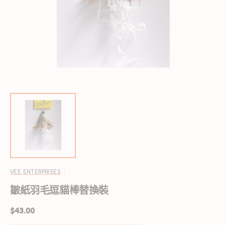
啟
圖
庫
檢
視
中
的
多
媒
體
檔
案
1
VEE ENTERPRISES
皺紙羽毛逗貓棒替換裝
定
$43.00
價