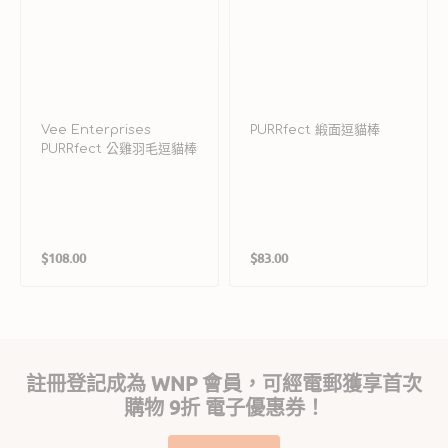
Vee Enterprises
PURRfect 緞面逗貓棒
PURRfect 公雞羽毛逗貓棒
定
定
$108.00
$83.00
價
價
註冊登記成為 WNP 會員，可經電郵獲享首次
購物 9折 電子優惠券！