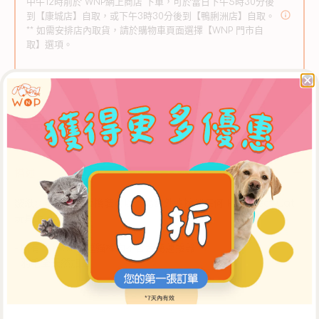
中午12時前於 WNP網上商店 下單，可於當日下午5時30分後
數
數
到【康城店】自取，或下午3時30分後到【鴨脷洲店】自取。
** 如需安排店內取貨，請於購物車頁面選擇【WNP 門市自
量
量
取】選項。
減
增
少
加
產品詳情
描述
皺紙羽毛逗貓棒替換裝可以作為額外連接到任何 PURRfect Cat
玩具上。
- 所有 Tie-Ons 逗貓棒均不含金屬連接器
- 羽毛全天然加工
關於Vee Enterprises