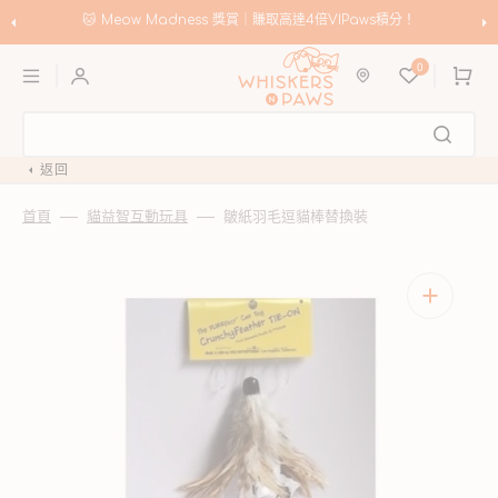
跳
至
🐱 Meow Madness 獎賞｜賺取高達4倍VIPaws積分！
內
購
容
0
物
車
返回
首頁
貓益智互動玩具
皺紙羽毛逗貓棒替換裝
開