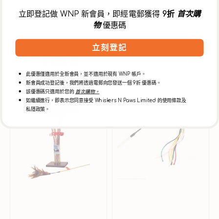
立即登記做 WNP 新會員，即經電郵獲得
9折
首次購
配送
物
優惠碼
立刻登記
毛孩父母還購買
此優惠僅適用於全新會員，並不適用於現有 WNP 帳戶。
新會員成功登記後，我們將透過電郵向您發送一個 9折 優惠碼。
該優惠碼只適用於您的
首次購物。
Vee
PURRfect
如繼續進行，即表示您同意接受 Whiskers N Paws Limited 的使用條款及
Enterprises
緞
私隱政策。
PURRfect
面
公
逗
雞
貓
羽
棒
毛
逗
貓
棒