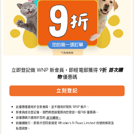
取】選項。
產品詳情
描述
立即登記做 WNP 新會員，即經電郵獲得
9折
首次購
Coatex 洗毛液是一種溫和而有效的洗毛液，根據獸醫指南，可用
物
優惠碼
於解決各種問題。它具有抗菌和抗真菌特性，有助於控制皮膚問
題，是去除鱗屑和結痂的理想選擇。綜合配方提供必要的特定活性
成分，以確保快速、安全和有效地解決皮膚病問題。
立刻登記
* 這是由WNP Vet Health Ltd.授權提供的正版商品
此優惠僅適用於全新會員，並不適用於現有 WNP 帳戶。
新會員成功登記後，我們將透過電郵向您發送一個 9折 優惠碼。
該優惠碼只適用於您的
首次購物。
特點
如繼續進行，即表示您同意接受 Whiskers N Paws Limited 的使用條款及
私隱政策。