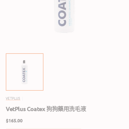
啟
圖
庫
檢
視
中
的
精
選
多
媒
體
檔
案
VETPLUS
VetPlus Coatex 狗狗藥用洗毛液
定
$165.00
價