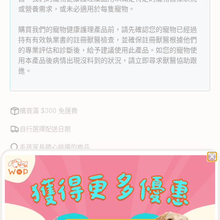
或營養需求，或未必適用於每隻寵物。
毛
毛
液
液
購買我們的寵物健康護理產品前，請先確認您的寵物已經過
數
數
持有有效執業書的註冊獸醫檢查，並確保註冊獸醫根據他們
量
量
的專業評估和診斷後，給予建議使用此產品。如您的寵物使
減
增
用本產品後病情出現沒料到的狀況，請立即尋求獸醫協助跟
進。
少
加
購買滿 $300 免運費
自行選擇配送日期
毛孩家長精心挑選的商品
即日 康城 或 鴨脷洲 店內取貨
中午12時前於 WNP網上商店 下單，可於當日下午5時30分後
到【康城店】自取，或下午3時30分後到【鴨脷洲店】自取。
** 如需安排店內取貨，請於購物車頁面選擇【WNP 門市自