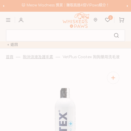
跳
至
🐱 Meow Madness 獎賞｜賺取高達4倍VIPaws積分！
內
購
容
0
物
車
返回
首頁
狗沖涼液及護毛素
VetPlus Coatex 狗狗藥用洗毛液
開