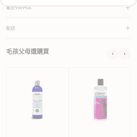
關於VetPlus
配送
毛孩父母還購買
Richard's
Paw
P
Organics
By
滅
Blackmores
蚤
狗
滅
狗
牛
溫
蜱
和
狗
洗
用
髮
洗
水
毛
液