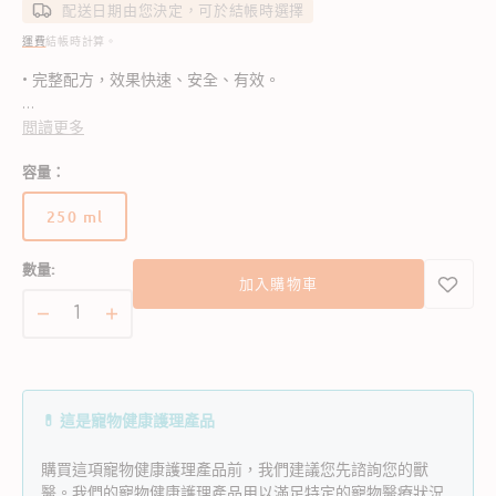
配送日期由您決定，可於結帳時選擇
運費
結帳時計算。
• 完整配方，效果快速、安全、有效。
• 抗菌和抗真菌作用，非常適合去除頭皮屑和結痂，預防皮膚感
閲讀更多
染。
容量：
• 這款洗毛液能徹底清潔，去除異味，去除頭皮屑和結痂。
250 ml
版
本
數量:
已
加入購物車
* 這是由WNP Vet Health Ltd.授權提供的正版商品
售
完
VetPlus
VetPlus
或
Coatex
Coatex
無
狗
狗
法
狗
狗
使
💊 這是寵物健康護理產品
藥
藥
用
用
用
購買這項寵物健康護理產品前，我們建議您先諮詢您的獸
洗
洗
醫。我們的寵物健康護理產品用以滿足特定的寵物醫療狀況