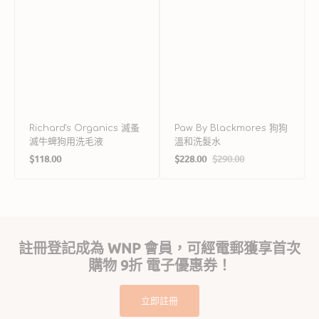
Richard's Organics 滅蚤
Paw By Blackmores 狗狗
滅牛蜱狗用洗毛液
溫和洗髮水
定
$118.00
$228.00
$290.00
售
定
價
價
價
註冊登記成為 WNP 會員，可經電郵獲享首次
購物 9折 電子優惠券！
立即註冊