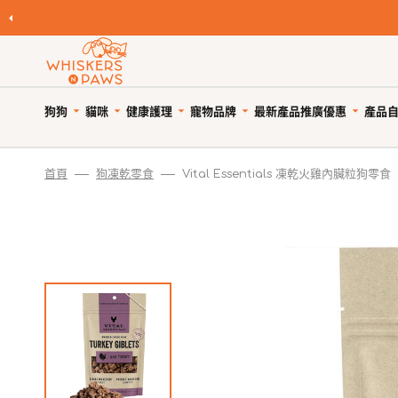
跳
至
內
容
狗狗
貓咪
健康護理
寵物品牌
產品
最新產品
推廣優惠
自
寵物領養
寵物 Cafe
Featured Brands
首頁
狗凍乾零食
Vital Essentials 凍乾火雞內臟粒狗零食
優
狗糧
貓糧
狗狗健康護理
優惠與折扣
狗狗小食
貓小食
貓貓健康護理
限時清貨
優
所有商品
所有商品
所有商品
狗狗優惠專頁
所有商品
所有商品
所有商品
狗狗專區
天然狗乾糧
貓天然乾糧
狗驅蚤、除蜱蟲用品
貓咪優惠專頁
WNP 狗狗零食
WNP 貓貓零食
貓驅蚤、除蜱蟲用品
貓咪專區
天然無穀狗糧
天然無穀貓糧
狗關節補充、強化骨骼
狗狗風乾零食
貓抗敏零食
貓關節保健零食、用品
狗罐頭、濕糧
貓主食罐、濕糧
狗牙齒護理
狗狗抗敏零食
貓薄荷、貓草
貓牙齒護理
狗拌糧食品
貓副食罐、濕糧
狗藥用沖涼及護毛
狗狗天然潔齒小食
貓潔齒小食
貓藥用沖涼及護毛
瀏覽全部品牌
人類食用等級狗糧
貓凍乾食品
狗杜蟲及治療
狗凍乾小食
貓凍乾小食
貓去毛球
狗凍乾食品
貓風乾食品
狗維他命、補充劑
狗潔齒小食
貓天然肉粒小食
貓維他命 & 補充劑
狗風乾食品
脫水貓糧
狗鎮靜舒緩
狗狗啃咬肉乾零食
貓舒緩減壓治療
脫水狗糧
急凍貓糧
狗醫療用品
狗訓練小食
貓醫療用品