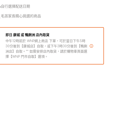
火
火
用
自行選擇配送日期
雞
雞
毛孩家長精心挑選的商品
內
內
臟
臟
粒
粒
即日 康城 或 鴨脷洲 店內取貨
狗
狗
中午12時前於 WNP網上商店 下單，可於當日下午5時
零
零
30分後到【康城店】自取，或下午3時30分後到【鴨脷
食
食
洲店】自取。** 如需安排店內取貨，請於購物車頁面選
擇【WNP 門市自取】選項。
數
數
量
量
減
增
少
加