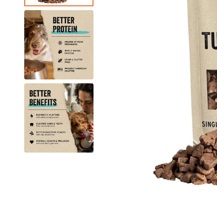
狗急凍糧
狗獸醫配方糧
狗素食小食
貓獸醫配方糧
狗狗美容用品
貓貓美容用品
狗狗玩具
貓玩具
所有商品
所有商品
所有商品
所有商品
狗皮膚、毛髮用品
貓皮膚 & 毛髮護理
狗耐咬玩具
貓薄荷玩具
狗耳部護理
貓耳部護理
狗拋接玩具
益智互動貓貓玩具
狗眼睛護理
貓眼部護理
狗毛公仔玩具
逗貓棒
狗指甲護理
貓沖涼液
狗訓練玩具
貓抓玩板
狗梳毛刷
貓梳毛刷
狗沖涼液、狗護髮素
狗濕紙巾、噴霧