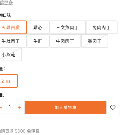
 無穀物和無麩質食物非常適合敏感的狗狗。
讀更多
 完美的有限成分治療選擇，僅含有單一來源的蛋白質。
物口味
 一種促進整體健康和活力的日常美味佳餚。
火雞內臟
雞心
三文魚肉丁
兔肉肉丁
開
啟
牛肚肉丁
牛肝
牛肉肉丁
鴨肉丁
圖
庫
檢
小魚乾
視
中
量：
的
多
2 oz
媒
版
體
本
檔
量:
已
案
售
2
加入購物車
完
Vital
Vital
或
Essentials
Essentials
無
凍
凍
法
乾
購買滿 $300 免運費
乾
使