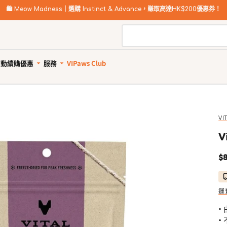
🛍️
Meow Madness｜選購 Instinct & Advance，賺取高達HK$200優惠券！
自動續購優惠
服務
VIPaws Club
動續購計劃如何運作
寵物美容
自助狗
惠1: 續購送贈品
狗狗健康護理
貓貓健康護理
狗狗清潔用品
貓砂及清潔用品
惠2: 首單高達85折
所有商品
所有商品
所有商品
所有商品
VI
狗驅蚤、除蜱蟲用品
貓驅蚤、除蜱蟲用品
寵物家居清潔
貓砂
V
狗關節補充、強化骨骼
貓關節保健零食、用品
狗狗安全清潔
貓砂盤 & 廁所用品
$8
狗牙齒護理
貓牙齒護理
狗狗清潔劑及除臭
貓家居清潔
狗藥用沖涼及護毛
貓藥用沖涼及護毛
狗尿墊及撿便袋
貓清潔劑及除臭
狗杜蟲及治療
貓去毛球
運
狗維他命、補充劑
貓維他命 & 補充劑
•
狗鎮靜舒緩
貓舒緩減壓治療
•
狗醫療用品
貓醫療用品