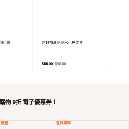
肉狗小食
無穀物凍乾脫水小魚零食
Pro-
定
$88.00
$98.00
$338.0
售
定
價
價
價
購物 9折 電子優惠券！
服務
會員專區