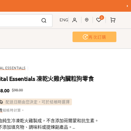
購
0
物
ENG
車
再次訂購
狗沖洗站
活動及工作坊
TAL ESSENTIALS
ital Essentials 凍乾火雞內臟粒狗零食
8.00
$98.00
售
定
配送日期由您決定，可於結帳時選擇
價
價
費
結帳時計算。
 由純生冷凍乾火雞製成，不含添加荷爾蒙和抗生素。
 不添加填充物、調味料或提煉副產品。