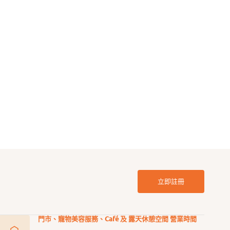
Treat 凍乾牛肝狗小食
Single Ingredient 單一成分凍乾
系列 - 火雞心狗小食
定
0
$108.00
價
立即註冊
門市、寵物美容服務、Café 及 露天休憩空間 營業時間