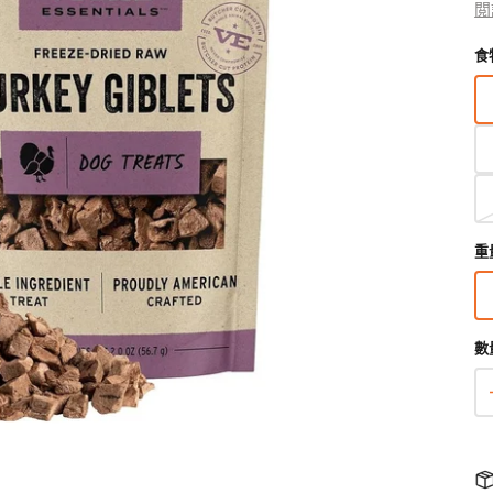
•
閲
狗獸醫配方糧
貓獸醫配方糧
•
食
•
狗狗生活用品
貓用品
狗狗家居用品
所有商品
所有商品
所有商品
開
狗拖帶、狗胸帶及狗頸圈
貓爬架 & 貓睡床
啟
狗狗睡床
圖
狗寵物袋及手推車
貓行為訓練
門墊
庫
狗戶外用品
貓飲食器具
狗飲食器具
檢
視
狗訓練行為
貓飲水機
狗飲水機
中
狗衣物及配飾
貓拖帶 & 貓頸圈
狗籠、小屋、門欄及圍欄
重
的
貓寵物袋及手推車
狗斜坡、樓梯
精
選
多
媒
數
體
檔
案