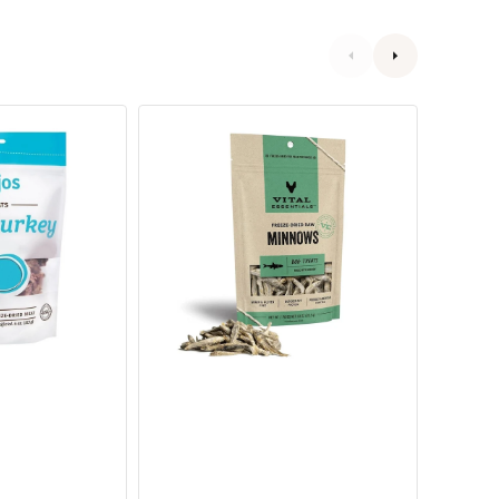
無
Pro-
穀
Treat
物
凍
凍
乾
乾
牛
脫
肝
水
狗
小
小
魚
食
零
食