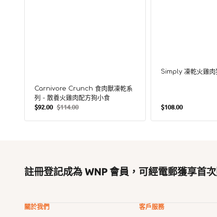
小
食
Simply 凍乾火雞
Carnivore Crunch 食肉獸凍乾系
列 - 散養火雞肉配方狗小食
定
$92.00
$114.00
$108.00
售
定
價
價
價
註冊登記成為 WNP 會員，可經電郵獲享首次
關於我們
客戶服務