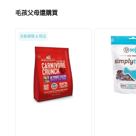
毛孩父母還購買
Carnivore
Simply
自動續購 & 贈品
Crunch
凍
食
乾
肉
火
獸
雞
凍
肉
乾
狗
系
小
列
食
-
散
養
火
雞
肉
配
方
狗