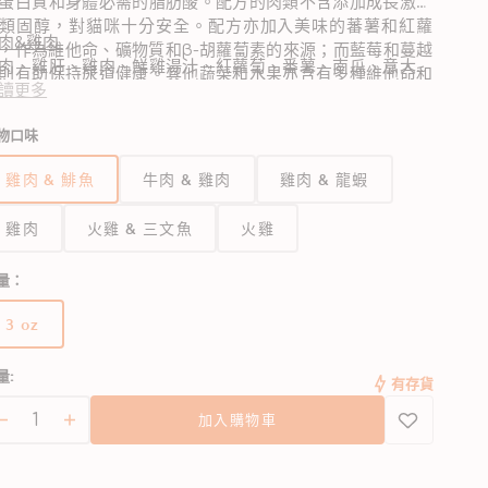
蛋白質和身體必需的脂肪酸。配方的肉類不含添加成長激素
類固醇，對貓咪十分安全。配方亦加入美味的蕃薯和紅蘿
肉&雞肉
，作為維他命、礦物質和β-胡蘿蔔素的來源；而藍莓和蔓越
肉、雞肝、雞肉、鮮雞湯汁、紅蘿蔔、番薯、南瓜、意大利
則有助保持尿道健康。其他蔬菜和水果亦含有多種維他命和
瓜、天然雞肉香料
讀更多
氧化成分，有助增強免疫力。除此之外，濕糧絕無添加劑、
白質10％、脂肪5％、纖維1％、水分78％、灰分1.95％、鎂
物或人造香料，為貓咪帶來健康的天然風味。
物口味
.025％、牛磺酸0.10％
肉&鯡魚
雞肉 & 鯡魚
牛肉 & 雞肉
雞肉 & 龍蝦
肉、雞肝、白鮭、鮮雞湯汁、鯡魚、紅蘿蔔、天然雞肉香
、番薯、南瓜、意大利青瓜
雞肉
火雞 & 三文魚
火雞
白質10％、脂肪5％、纖維1％、水分78％、灰分2.30％、鎂
.025％、牛磺酸0.10％
量：
文魚&鱒魚
文魚、雞肉、鱒魚、魚湯汁、糙米飯、紅蘿蔔、番薯、南
3 oz
、意大利青瓜、亞麻籽
版
白質10％、脂肪5％、纖維1％、水分78％、灰分2.40％、鎂
本
量:
.025％、牛磺酸0.10％
已
有存貨
售
雞肉&三文魚
加入購物車
完
雞肉、雞肝、白鮭、鮮雞湯汁、三文魚、紅蘿蔔、天然雞肉
雞
雞
或
料、番薯、南瓜、意大利青瓜
肉
肉
無
白質10％、脂肪6％、纖維1％、水分78％、灰分1.80％、鎂