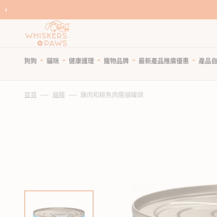
跳
至
內
容
狗狗
貓咪
健康護理
寵物品牌
產品
最新產品
推廣優惠
自
寵物領養
寵物 Cafe
Featured Brands
首頁
貓糧
雞肉和鯡魚肉醬貓罐頭
優
狗糧
貓糧
狗狗健康護理
優惠與折扣
狗狗小食
貓小食
貓貓健康護理
限時清貨
優
所有商品
所有商品
所有商品
狗狗優惠專頁
所有商品
所有商品
所有商品
狗狗專區
天然狗乾糧
貓天然乾糧
狗驅蚤、除蜱蟲用品
貓咪優惠專頁
WNP 狗狗零食
WNP 貓貓零食
貓驅蚤、除蜱蟲用品
貓咪專區
天然無穀狗糧
天然無穀貓糧
狗關節補充、強化骨骼
狗狗風乾零食
貓抗敏零食
貓關節保健零食、用品
狗罐頭、濕糧
貓主食罐、濕糧
狗牙齒護理
狗狗抗敏零食
貓薄荷、貓草
貓牙齒護理
狗拌糧食品
貓副食罐、濕糧
狗藥用沖涼及護毛
狗狗天然潔齒小食
貓潔齒小食
貓藥用沖涼及護毛
瀏覽全部品牌
人類食用等級狗糧
貓凍乾食品
狗杜蟲及治療
狗凍乾小食
貓凍乾小食
貓去毛球
狗凍乾食品
貓風乾食品
狗維他命、補充劑
狗潔齒小食
貓天然肉粒小食
貓維他命 & 補充劑
狗風乾食品
脫水貓糧
狗鎮靜舒緩
狗狗啃咬肉乾零食
貓舒緩減壓治療
脫水狗糧
急凍貓糧
狗醫療用品
狗訓練小食
貓醫療用品