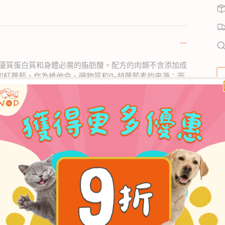
0
火
火
薯
蛋
0
提供優質蛋白質和身體必需的脂肪酸。配方的肉類不含添加成
紅蘿蔔，作為維他命、礦物質和β-胡蘿蔔素的來源；而
雞
多種維他命和抗氧化成分，有助增強免疫力。除此之外，
薯
風味。
蛋
0