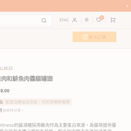
購
0
物
ENG
車
再次訂購
活動及工作坊
聯歡派對
LLNESS
雞肉和鯡魚肉醬貓罐頭
8.00
配送日期由您決定，可於結帳時選擇
費
結帳時計算。
ellness的貓濕糧採用雞肉作為主要蛋白來源，為貓咪提供優