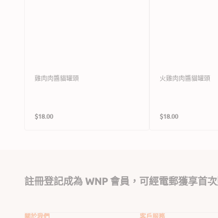
雞肉肉醬貓罐頭
火雞肉肉醬貓罐頭
定
定
$18.00
$18.00
價
價
註冊登記成為 WNP 會員，可經電郵獲享首次
關於我們
客戶服務