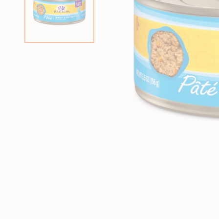
狗急凍糧
狗獸醫配方糧
狗素食小食
貓獸醫配方糧
狗狗美容用品
貓貓美容用品
狗狗玩具
貓玩具
所有商品
所有商品
所有商品
所有商品
狗皮膚、毛髮用品
貓皮膚 & 毛髮護理
狗耐咬玩具
貓薄荷玩具
狗耳部護理
貓耳部護理
狗拋接玩具
益智互動貓貓玩具
狗眼睛護理
貓眼部護理
狗毛公仔玩具
逗貓棒
狗指甲護理
貓沖涼液
狗訓練玩具
貓抓玩板
狗梳毛刷
貓梳毛刷
狗沖涼液、狗護髮素
狗濕紙巾、噴霧