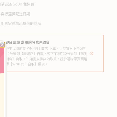
和
和
法
.025％、牛磺酸0.10％
購買滿 $300 免運費
使
鯡
鯡
雞肉
用
雞肉、雞肝、雞肉、鮮雞湯汁、紅蘿蔔、天然雞肉香料、番
魚
魚
自行選擇配送日期
、南瓜、意大利青瓜
肉
肉
毛孩家長精心挑選的商品
白質10％、脂肪5％、纖維1％、水分78％、灰分1.95％、鎂
醬
醬
.025％、牛磺酸0.10％
貓
貓
雞肉
罐
罐
即日 康城 或 鴨脷洲 店內取貨
肉、雞肝、火雞肉、鮮雞湯汁、紅蘿蔔、天然雞肉香料、番
頭
頭
、南瓜、意大利青瓜
中午12時前於 WNP網上商店 下單，可於當日下午5時
白質10％、脂肪5％、纖維1％、水分78％、灰分1.95％、鎂
30分後到【康城店】自取，或下午3時30分後到【鴨脷
數
數
洲店】自取。** 如需安排店內取貨，請於購物車頁面選
.025％、牛磺酸0.10％
量
量
擇【WNP 門市自取】選項。
減
增
少
加