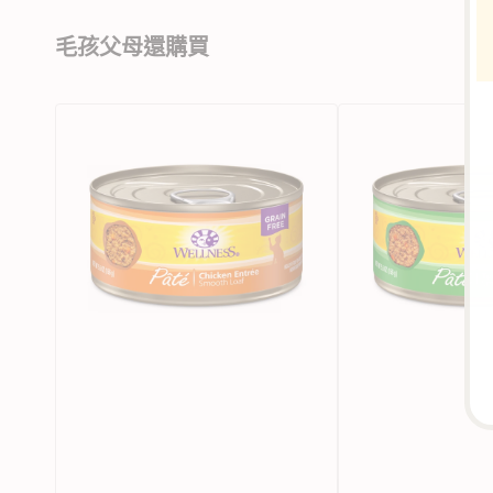
毛孩父母還購買
雞
火
肉
雞
肉
肉
醬
肉
貓
醬
罐
貓
頭
罐
頭