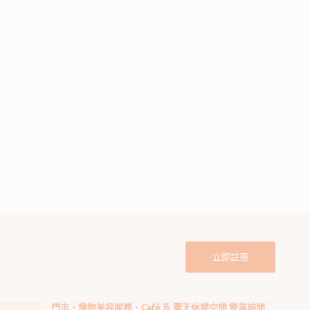
蝦肉醬貓罐頭
牛肉和雞肉肉醬貓罐頭
定
$18.00
價
立即註冊
門市、寵物美容服務、Café 及 露天休憩空間 營業時間