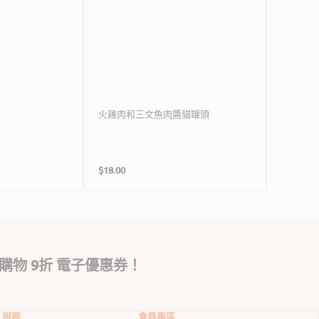
火雞肉和三文魚肉醬貓罐頭
雞肉和龍
定
定
$18.00
$18.00
價
價
購物 9折 電子優惠券！
服務
會員專區