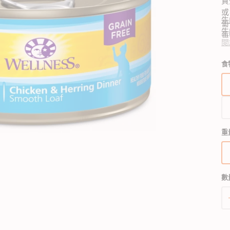
質
狗獸醫配方糧
貓獸醫配方糧
或
牛
蔔
牛
莓
狗狗生活用品
貓用品
狗狗家居用品
青
閲
抗
所有商品
所有商品
所有商品
開
蛋
穀
狗拖帶、狗胸帶及狗頸圈
貓爬架 & 貓睡床
啟
狗狗睡床
食
0
圖
狗寵物袋及手推車
貓行為訓練
門墊
雞
庫
雞
狗戶外用品
貓飲食器具
狗飲食器具
檢
料
視
狗訓練行為
貓飲水機
狗飲水機
蛋
中
狗衣物及配飾
貓拖帶 & 貓頸圈
狗籠、小屋、門欄及圍欄
的
0
貓寵物袋及手推車
狗斜坡、樓梯
精
重
三
選
三
多
瓜
媒
蛋
體
數
0
檔
案
火
火
香
蛋