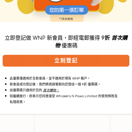
火
雞
立即登記做 WNP 新會員，即經電郵獲得
9折
首次購
雞
肉
肉
和
物
優惠碼
和
龍
三
蝦
立刻登記
文
肉
魚
醬
肉
貓
醬
罐
此優惠僅適用於全新會員，並不適用於現有 WNP 帳戶。
貓
頭
新會員成功登記後，我們將透過電郵向您發送一個 9折 優惠碼。
罐
該優惠碼只適用於您的
首次購物。
頭
如繼續進行，即表示您同意接受 Whiskers N Paws Limited 的使用條款及
私隱政策。