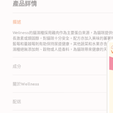
產品詳情
描述
Wellness的貓濕糧採用雞肉作為主要蛋白來源，為貓咪
長激素或類固醇，對貓咪十分安全。配方亦加入美味的蕃薯和
藍莓和蔓越莓則有助保持尿道健康。其他蔬菜和水果亦含有
濕糧絕無添加劑、穀物或人造香料，為貓咪帶來健康的天然
成分
關於Wellness
配送