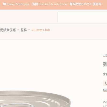
🛍️
Meow Madness｜選購 Instinct & Advance，賺取高達HK$200優惠券！
自動續購優惠
服務
VIPaws Club
動續購計劃如何運作
寵物美容
自助狗狗沖洗站
惠1: 續購送贈品
狗狗健康護理
貓貓健康護理
狗狗清潔用品
貓砂及清潔用品
惠2: 首單高達85折
所有商品
所有商品
所有商品
所有商品
WE
狗驅蚤、除蜱蟲用品
貓驅蚤、除蜱蟲用品
寵物家居清潔
貓砂
狗關節補充、強化骨骼
貓關節保健零食、用品
狗狗安全清潔
貓砂盤 & 廁所用品
定
$1
狗牙齒護理
貓牙齒護理
狗狗清潔劑及除臭
貓家居清潔
價
狗藥用沖涼及護毛
貓藥用沖涼及護毛
狗尿墊及撿便袋
貓清潔劑及除臭
狗杜蟲及治療
貓去毛球
運
狗維他命、補充劑
貓維他命 & 補充劑
狗鎮靜舒緩
貓舒緩減壓治療
W
狗醫療用品
貓醫療用品