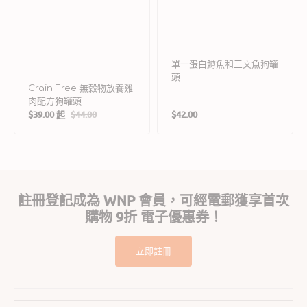
單一蛋白鱒魚和三文魚狗罐
頭
Grain Free 無穀物放養雞
肉配方狗罐頭
定
$39.00 起
$44.00
$42.00
售
定
價
價
價
註冊登記成為 WNP 會員，可經電郵獲享首次
購物 9折 電子優惠券！
立即註冊