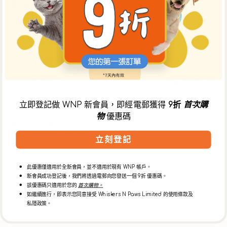
量
量
產品詳情
減
增
少
加
描述
罐頭內包含無骨去皮奶白色的雞胸肉，以及野生三文魚，當中的
Omega-3可以讓毛孩皮膚及毛髮健康。
在不添加抗生素或激素的情況下，用番茄，豌豆及蕃薯製成的南瓜
湯，吃完罐頭後，毛孩都會大飽口福。
餵養指南
立即登記做 WNP 新會員，即經電郵獲得
9折
首次購
此配方專為成人保養而設計。 根據狗的年齡，大小和活動來餵
物
優惠碼
養。 如果單獨餵養，每磅體重應給成年犬餵1安士的飼料。 您的狗
應該可以使用乾淨的淡水。
立刻登記
成分
此優惠僅適用於全新會員，並不適用於現有 WNP 帳戶。
新會員成功登記後，我們將透過電郵向您發送一個 9折 優惠碼。
該優惠碼只適用於您的
首次購物。
如繼續進行，即表示您同意接受 Whiskers N Paws Limited 的使用條款及
關於Weruva
私隱政策。