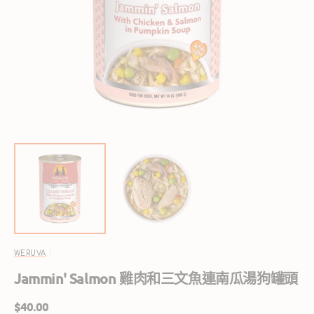
開
啟
圖
庫
檢
視
中
的
精
選
多
媒
體
檔
案
WERUVA
Jammin' Salmon 雞肉和三文魚連南瓜湯狗罐頭
定
$40.00