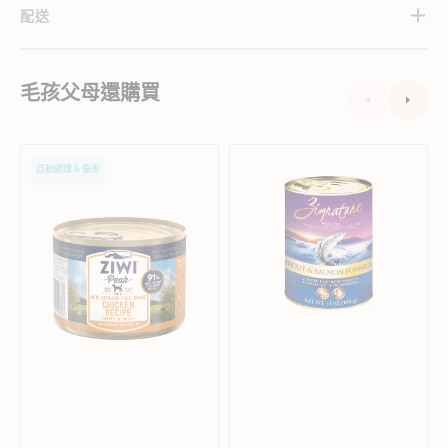
配送
毛孩父母還購買
Grain
單
自動續購 & 優惠
Free
一
無
蛋
穀
白
物
鱒
放
魚
養
和
雞
三
肉
文
配
魚
方
狗
狗
罐
罐
頭
頭