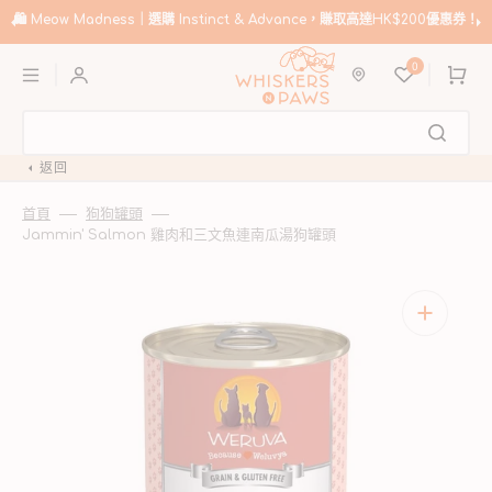
跳
至
🛍️
Meow Madness｜選購 Instinct & Advance，賺取高達HK$200優惠券！
內
購
容
0
物
車
返回
首頁
狗狗罐頭
Jammin' Salmon 雞肉和三文魚連南瓜湯狗罐頭