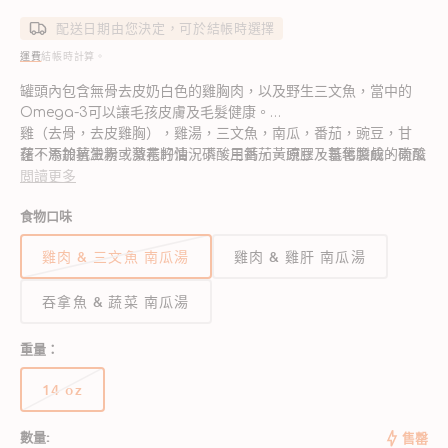
價
配送日期由您決定，可於結帳時選擇
運費
結帳時計算。
罐頭內包含無骨去皮奶白色的雞胸肉，以及野生三文魚，當中的
Omega-3可以讓毛孩皮膚及毛髮健康。
雞（去骨，去皮雞胸），雞湯，三文魚，南瓜，番茄，豌豆，甘
在不添加抗生素或激素的情況下，用番茄，豌豆及蕃薯製成的南瓜
藷，馬鈴薯澱粉，葵花籽油，磷酸三鈣，黃原膠，氯化膽鹼，硫酸
湯，吃完罐頭後，毛孩都會大飽口福。
鋅，維他命E補充劑，硫酸亞鐵，單硝酸硫胺素 （維他命B1），菸
閲讀更多
酸（維他命B3），泛酸鈣，維他命A補充劑，碘化鉀，硫酸錳，硫
食物口味
餵養指南
酸銅，核黃素補充劑（維他命B2），鹽酸吡哆醇（維他命B6），
此配方專為成人保養而設計。 根據狗的年齡，大小和活動來餵
維生素D3補充劑，葉酸，維他命 B12補充品
雞肉 & 三文魚 南瓜湯
雞肉 & 雞肝 南瓜湯
養。 如果單獨餵養，每磅體重應給成年犬餵1安士的飼料。 您的狗
應該可以使用乾淨的淡水。
營養分析
吞拿魚 & 蔬菜 南瓜湯
粗蛋白 (最少)
8%
重量：
粗脂肪 (最少)
1.4%
14 oz
版
粗纖維 (最多)
0.5%
本
數量:
售罄
已