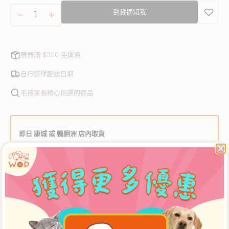
售
水分 (最多)
86%
到貨通知我
完
Jammin&#39;
Jammin&#39;
或
Salmon
Salmon
無
雞
雞
法
熱量含量
肉
購買滿 $300 免運費
肉
使
14.0安士 - 217卡路里 / 公斤 - 543 卡路里
和
和
用
自行選擇配送日期
三
三
毛孩家長精心挑選的商品
文
文
魚
魚
連
連
即日 康城 或 鴨脷洲 店內取貨
南
南
中午12時前於 WNP網上商店 下單，可於當日下午5時30分後
瓜
瓜
到【康城店】自取，或下午3時30分後到【鴨脷洲店】自取。
湯
湯
** 如需安排店內取貨，請於購物車頁面選擇【WNP 門市自
狗
狗
取】選項。
罐
罐
頭
頭
數
數