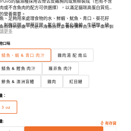
eruva的貓濕糧採用去骨去皮雞胸肉或魚柳製成（也有不含
肉或不含魚肉的配方可供選擇），以滿足貓咪高蛋白質低脂
的營養需要。
魚、足夠用來處理食物的水、鮮蝦、魷魚、青口、葵花籽
、刺槐豆膠、關華豆膠、氯化鉀、氯化膽鹼、牛磺酸、硫酸
魚肉特別幼嫩，因此小塊魚肉可能會脫落在肉汁中。帶不到
、維他命E補充劑、菸鹼酸、硝酸硫胺明（維他命B1）、鈣
讀更多
咪到西班牙，就把西班牙帶來給貓咪吧！Marbella Paella
酸、維他命A補充劑、硫酸錳、核黃素補充劑（維他命
合一片片鯖魚肉、原隻魷魚、蝦苗和青口，含豐富奧米加3，
物口味
2）、硫酸亞鐵、角黃素、鹽酸吡哆辛（維他命B6）、硫酸
香滋味滿分！
、維他命D3補充劑、葉酸、碘化鉀、甲萘醌亞硫酸氫鈉（維
鯖魚、蝦 & 青口 肉汁
雞肉湯 配 南瓜
命K的來源） 、生物素、維他命B12補充劑
鯖魚 & 鰹魚 肉汁
羅非魚 肉汁
養分析表
鰺魚 & 澳洲盲鰽
雞肉
紅目鰱
粗蛋白（最少）
12%
量：
粗脂肪（最少）
1.6%
3 oz
版
粗纖維（最多）
0.5%
本
量:
已
有存貨
售
水分（最多）
86%