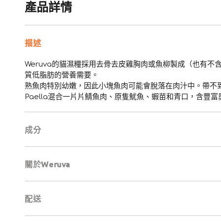
產品詳情
描述
Weruva的貓濕糧採用去骨去皮雞胸肉或魚柳製成（也有
質低脂肪的營養需要。
熟魚肉特別幼嫩，因此小塊魚肉可能會脫落在肉汁中。帶不到貓
Paella混合一片片鯖魚肉、原隻魷魚、蝦苗和青口，含豐
成分
關於Weruva
配送