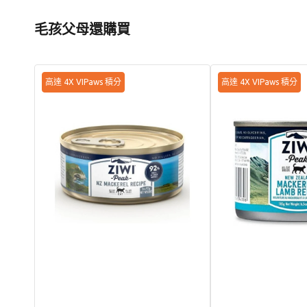
毛孩父母還購買
Grain
Grain
高達 4X VIPaws 積分
高達 4X VIPaws 積分
Free
Free
無
無
穀
穀
物
物
野
鯖
生
魚
鯖
羊
魚
肉
配
配
方
方
貓
貓
罐
罐
頭
頭