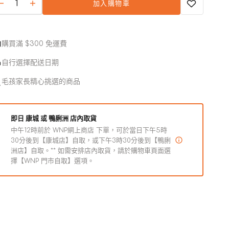
加入購物車
完
Marbella
Marbella
或
Paella
Paella
牛磺酸（最少）
0.05%
無
鯖
鯖
法
魚、
購買滿 $300 免運費
魚、
使
鮮
鮮
用
自行選擇配送日期
蝦
蝦
毛孩家長精心挑選的商品
和
和
青
青
口
口
即日 康城 或 鴨脷洲 店內取貨
連
連
中午12時前於 WNP網上商店 下單，可於當日下午5時
肉
肉
30分後到【康城店】自取，或下午3時30分後到【鴨脷
汁
汁
洲店】自取。** 如需安排店內取貨，請於購物車頁面選
擇【WNP 門市自取】選項。
貓
貓
罐
罐
頭
頭
數
數
量
量