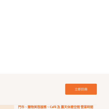
e Honor Roll 青花魚連肉汁
Weruva Mack & Jack 野生鯖魚拼
鰹魚貓罐頭
定
$16.00
價
立即註冊
門市、寵物美容服務、Café 及 露天休憩空間 營業時間