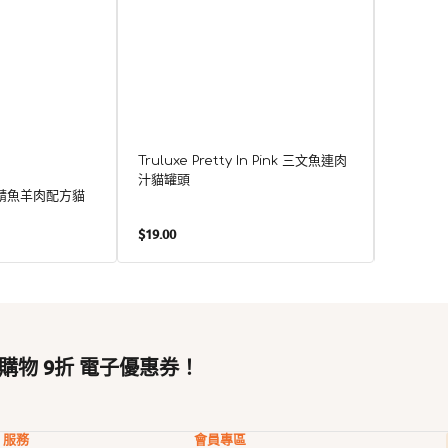
Truluxe Pretty In Pink 三文魚連肉
Trulux
汁貓罐頭
貓罐頭
穀物鯖魚羊肉配方貓
定
定
$19.00
$19.00
價
價
購物 9折 電子優惠券！
服務
會員專區