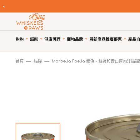
跳
至
內
容
狗狗
貓咪
健康護理
寵物品牌
產品
最新產品
推廣優惠
自
寵物領養
寵物 Cafe
Featured Brands
首頁
貓糧
Marbella Paella 鯖魚、鮮蝦和青口連肉汁貓
優
狗糧
貓糧
狗狗健康護理
優惠與折扣
狗狗小食
貓小食
貓貓健康護理
限時清貨
優
所有商品
所有商品
所有商品
狗狗優惠專頁
所有商品
所有商品
所有商品
狗狗專區
天然狗乾糧
貓天然乾糧
狗驅蚤、除蜱蟲用品
貓咪優惠專頁
WNP 狗狗零食
WNP 貓貓零食
貓驅蚤、除蜱蟲用品
貓咪專區
天然無穀狗糧
天然無穀貓糧
狗關節補充、強化骨骼
狗狗風乾零食
貓抗敏零食
貓關節保健零食、用品
狗罐頭、濕糧
貓主食罐、濕糧
狗牙齒護理
狗狗抗敏零食
貓薄荷、貓草
貓牙齒護理
狗拌糧食品
貓副食罐、濕糧
狗藥用沖涼及護毛
狗狗天然潔齒小食
貓潔齒小食
貓藥用沖涼及護毛
瀏覽全部品牌
人類食用等級狗糧
貓凍乾食品
狗杜蟲及治療
狗凍乾小食
貓凍乾小食
貓去毛球
狗凍乾食品
貓風乾食品
狗維他命、補充劑
狗潔齒小食
貓天然肉粒小食
貓維他命 & 補充劑
狗風乾食品
脫水貓糧
狗鎮靜舒緩
狗狗啃咬肉乾零食
貓舒緩減壓治療
脫水狗糧
急凍貓糧
狗醫療用品
狗訓練小食
貓醫療用品