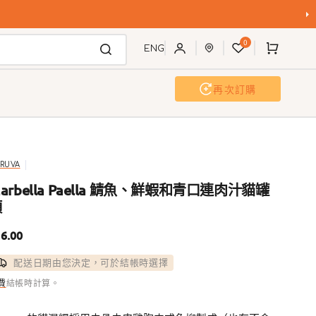
購
0
物
ENG
車
再次訂購
活動及工作坊
聯歡派對
RUVA
arbella Paella 鯖魚、鮮蝦和青口連肉汁貓罐
頭
6.00
配送日期由您決定，可於結帳時選擇
費
結帳時計算。