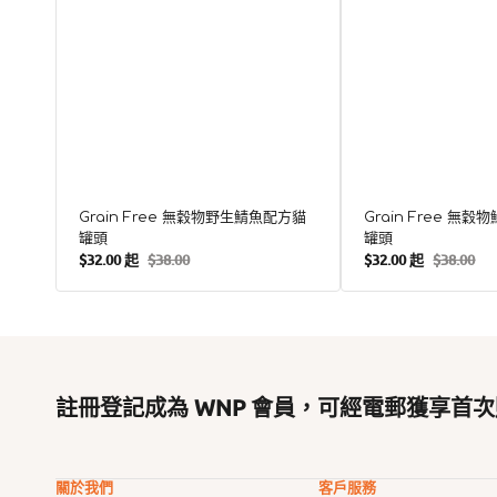
Grain Free 無穀物野生鯖魚配方貓
Grain Free 無
罐頭
罐頭
$32.00 起
$38.00
$32.00 起
$38.00
售
定
售
定
價
價
價
價
註冊登記成為 WNP 會員，可經電郵獲享首次
關於我們
客戶服務