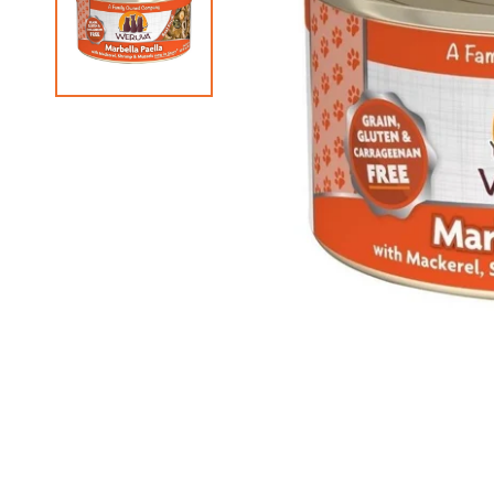
狗急凍糧
狗獸醫配方糧
狗素食小食
貓獸醫配方糧
狗狗美容用品
貓貓美容用品
狗狗玩具
貓玩具
所有商品
所有商品
所有商品
所有商品
狗皮膚、毛髮用品
貓皮膚 & 毛髮護理
狗耐咬玩具
貓薄荷玩具
狗耳部護理
貓耳部護理
狗拋接玩具
益智互動貓貓玩具
狗眼睛護理
貓眼部護理
狗毛公仔玩具
逗貓棒
狗指甲護理
貓沖涼液
狗訓練玩具
貓抓玩板
狗梳毛刷
貓梳毛刷
狗沖涼液、狗護髮素
狗濕紙巾、噴霧