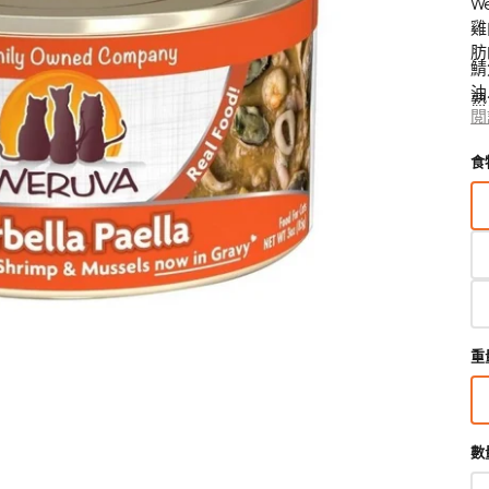
W
狗獸醫配方糧
貓獸醫配方糧
雞
肪
鯖
狗狗生活用品
貓用品
狗狗家居用品
油
熟
所有商品
所有商品
所有商品
開
鋅
閲
貓
狗拖帶、狗胸帶及狗頸圈
貓爬架 & 貓睡床
啟
狗狗睡床
泛
混
圖
食
狗寵物袋及手推車
貓行為訓練
門墊
B
鮮
庫
銅
狗戶外用品
貓飲食器具
狗飲食器具
檢
他
視
狗訓練行為
貓飲水機
狗飲水機
中
狗衣物及配飾
貓拖帶 & 貓頸圈
狗籠、小屋、門欄及圍欄
的
營
貓寵物袋及手推車
狗斜坡、樓梯
精
選
多
媒
重
體
檔
案
數