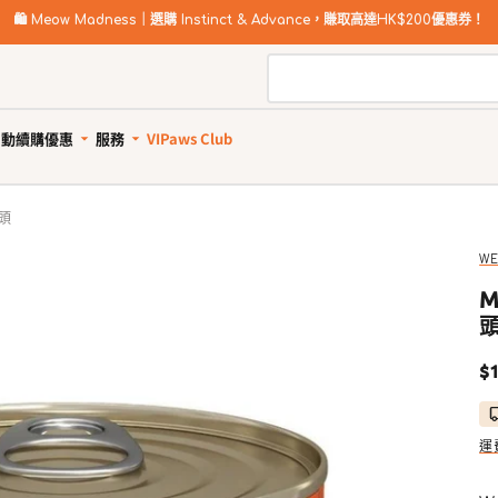
🛍️
Meow Madness｜選購 Instinct & Advance，賺取高達HK$200優惠券！
自動續購優惠
服務
VIPaws Club
動續購計劃如何運作
寵物美容
自助狗狗沖洗站
罐頭
惠1: 續購送贈品
狗狗健康護理
貓貓健康護理
狗狗清潔用品
貓砂及清潔用品
惠2: 首單高達85折
所有商品
所有商品
所有商品
所有商品
WE
狗驅蚤、除蜱蟲用品
貓驅蚤、除蜱蟲用品
寵物家居清潔
貓砂
M
狗關節補充、強化骨骼
貓關節保健零食、用品
狗狗安全清潔
貓砂盤 & 廁所用品
狗牙齒護理
貓牙齒護理
狗狗清潔劑及除臭
貓家居清潔
定
$1
狗藥用沖涼及護毛
貓藥用沖涼及護毛
狗尿墊及撿便袋
貓清潔劑及除臭
價
狗杜蟲及治療
貓去毛球
狗維他命、補充劑
貓維他命 & 補充劑
運
狗鎮靜舒緩
貓舒緩減壓治療
狗醫療用品
貓醫療用品