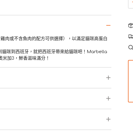
不含雞肉或不含魚肉的配方可供選擇），以滿足貓咪高蛋白
咪到西班牙，就把西班牙帶來給貓咪吧！Marbella
富奧米加3，鮮香滋味滿分！