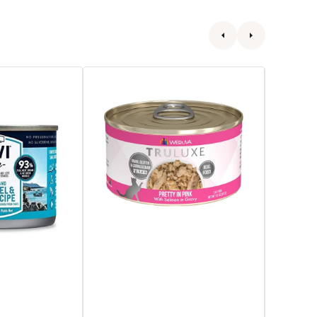
Truluxe
Truluxe
Pretty
Honor
In
Roll
Pink
青
三
花
文
魚
魚
連
連
肉
肉
汁
汁
貓
貓
罐
罐
頭
頭