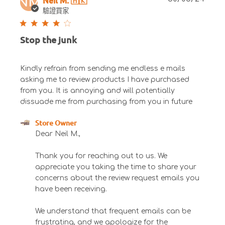
NM
date
驗證買家
Stop the junk
Kindly refrain from sending me endless e mails
asking me to review products I have purchased
from you. It is annoying and will potentially
dissuade me from purchasing from you in future
Comments by Store Owner on Review by Store
Store Owner
Owner on Thu Jun 13 2024
Dear Neil M.,

Thank you for reaching out to us. We 
appreciate you taking the time to share your 
concerns about the review request emails you 
have been receiving.

We understand that frequent emails can be 
frustrating, and we apologize for the 