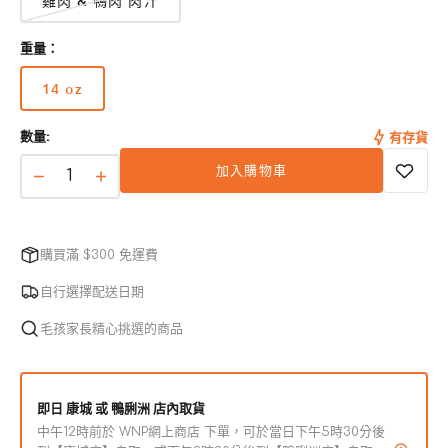
雞肉 & 鴨肉 肉汁
水分（最大）
87%
重量：
14 oz
版
熱量含量
本
數量:
14.0安士 - 232卡路里 / 公斤 - 580 卡路里
有存貨
已
售
加入購物車
完
Steak
Steak
或
Frites
Frites
無
牛
牛
法
肉、
購買滿 $300 免運費
肉、
使
南
南
用
自行選擇配送日期
瓜
瓜
毛孩家長精心挑選的商品
和
和
蕃
蕃
薯
薯
即日 康城 或 鴨脷洲 店內取貨
連
連
中午12時前於 WNP網上商店 下單，可於當日下午5時30分後
肉
肉