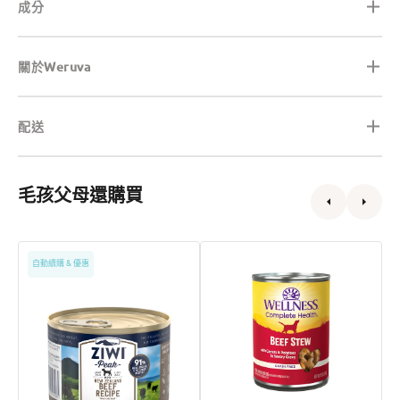
成分
關於Weruva
配送
毛孩父母還購買
Grain
無
W
自動續購 & 優惠
Free
穀
T
無
物
D
穀
燉
物
牛
放
肉、
養
紅
牛
蘿
肉
蔔