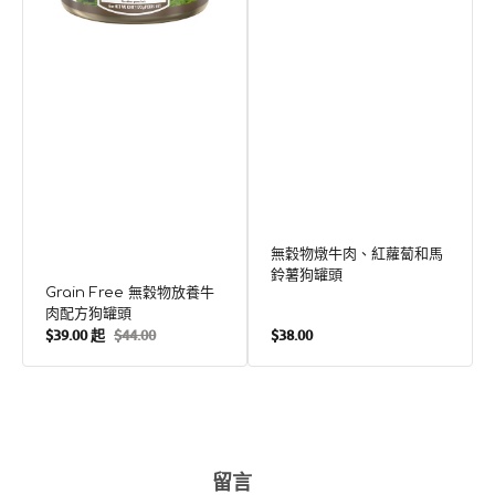
配
和
方
馬
狗
鈴
罐
薯
頭
狗
罐
頭
無穀物燉牛肉、紅蘿蔔和馬
鈴薯狗罐頭
Grain Free 無穀物放養牛
肉配方狗罐頭
定
$39.00 起
$44.00
$38.00
售
定
價
價
價
留言