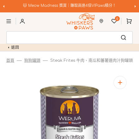
跳
至
🐱 Meow Madness 獎賞｜賺取高達4倍VIPaws積分！
內
購
容
0
物
車
返回
首頁
狗狗罐頭
Steak Frites 牛肉、南瓜和蕃薯連肉汁狗罐頭
開