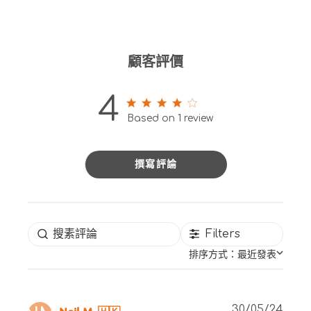
顧客評價
4
4 out of 5 stars 1 total reviews
Based on 1 review
撰寫評論
Filters
排序方式：
最近發表
Publ
Neil M. 🇭🇰
30/05/24