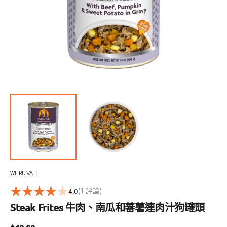
啟
圖
庫
檢
視
中
的
精
選
多
媒
體
檔
案
WERUVA
4.0
1
(1 評論)
reviews
Steak Frites 牛肉、南瓜和蕃薯連肉汁狗罐頭