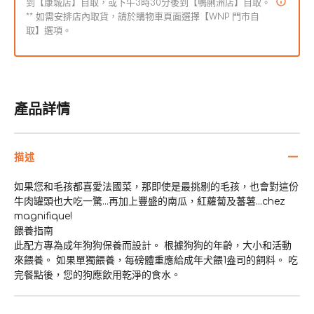
到【康城店】自取，或下午3時30分後到【鴨脷洲店】自取。
汁
汁
** 如需安排店內取貨，請於購物車頁面選擇【WNP 門市自
狗
狗
取】選項。
罐
罐
頭
頭
數
數
量
量
產品詳情
減
增
少
加
描述
如果您和毛孩都喜愛法國菜，那即使是最挑剔的毛孩，也會對這份
牛肉罐頭也大吃一驚...再加上豐盛的南瓜，紅蘿蔔及蕃薯...chez
magnifique!
餵養指南
此配方專為成年狗狗保養而設計。 根據狗狗的年齡，大小和活動
來餵養。 如果單獨餵養，每磅體重應給成年犬餵1盎司的飼料。 吃
完餐點後，您的狗應飲用乾淨的食水。