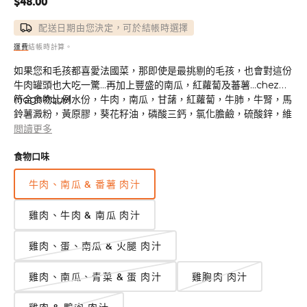
定
$48.00
價
配送日期由您決定，可於結帳時選擇
運費
結帳時計算。
如果您和毛孩都喜愛法國菜，那即使是最挑剔的毛孩，也會對這份
牛肉罐頭也大吃一驚...再加上豐盛的南瓜，紅蘿蔔及蕃薯...chez
magnifique!
符合食物比例水份，牛肉，南瓜，甘藷，紅蘿蔔，牛肺，牛腎，馬
鈴薯澱粉，黃原膠，葵花籽油，磷酸三鈣，氯化膽鹼，硫酸鋅，維
餵養指南
生素E補充劑，硫酸亞鐵，硫胺素單硝酸鹽（維他命 B1），菸酸
閲讀更多
此配方專為成年狗狗保養而設計。 根據狗狗的年齡，大小和活動
（維他命B3），泛酸鈣，維他命A補充劑，碘化鉀，硫酸錳，硫酸
食物口味
來餵養。 如果單獨餵養，每磅體重應給成年犬餵1盎司的飼料。 吃
銅，核黃素補充劑（維他命B2），鹽酸吡ox醇（維他命B6），維
完餐點後，您的狗應飲用乾淨的食水。
他命D3補充劑，葉酸，維他命B12補充劑
牛肉、南瓜 & 番薯 肉汁
營養分析
雞肉、牛肉 & 南瓜 肉汁
粗蛋白（最少）
6%
雞肉、蛋、南瓜 & 火腿 肉汁
粗脂肪（最少）
2%
雞肉、南瓜、青菜 & 蛋 肉汁
雞胸肉 肉汁
粗纖維（最大）
1%