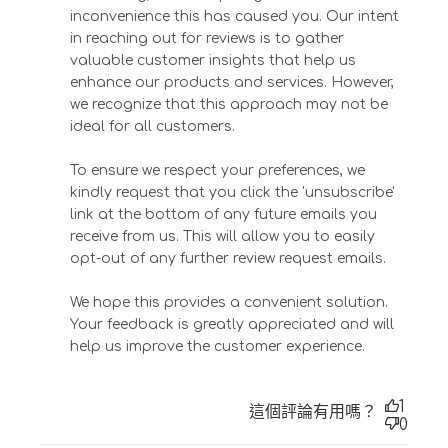
inconvenience this has caused you. Our intent 
in reaching out for reviews is to gather 
valuable customer insights that help us 
enhance our products and services. However, 
we recognize that this approach may not be 
ideal for all customers.

To ensure we respect your preferences, we 
kindly request that you click the 'unsubscribe' 
link at the bottom of any future emails you 
receive from us. This will allow you to easily 
opt-out of any further review request emails.

We hope this provides a convenient solution. 
Your feedback is greatly appreciated and will 
help us improve the customer experience.
1
這個評論有用嗎？
0