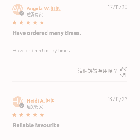
Publ
Angela W. 🇭🇰
17/11/25
AW
date
驗證買家
Have ordered many times.
Have ordered many times.
0
這個評論有用嗎？
1
Publ
Heidi A. 🇭🇰
19/11/23
HA
date
驗證買家
Reliable favourite