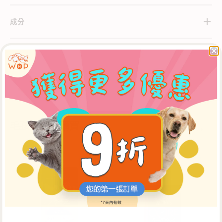
成分
關於Zignature
配送
毛孩父母還購買
單
Wellness
自動續購 & 優惠
一
Core
蛋
無
白
穀
火
物
雞
去
配
骨