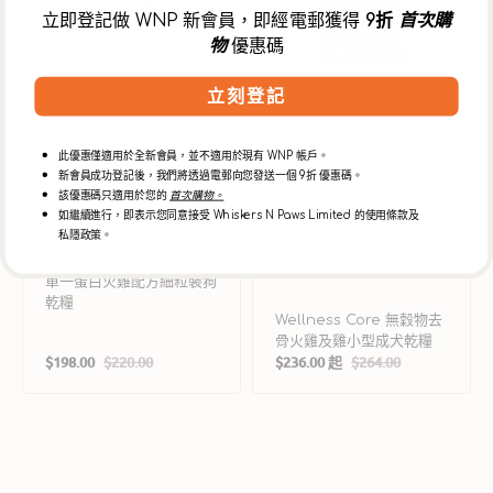
方
火
立即登記做 WNP 新會員，即經電郵獲得
9折
首次購
細
雞
物
優惠碼
粒
及
裝
雞
狗
小
立刻登記
乾
型
糧
成
犬
此優惠僅適用於全新會員，並不適用於現有 WNP 帳戶。
新會員成功登記後，我們將透過電郵向您發送一個 9折 優惠碼。
乾
該優惠碼只適用於您的
首次購物。
糧
如繼續進行，即表示您同意接受 Whiskers N Paws Limited 的使用條款及
私隱政策。
單一蛋白火雞配方細粒裝狗
乾糧
Wellness Core 無穀物去
骨火雞及雞小型成犬乾糧
$198.00
$220.00
$236.00 起
$264.00
售
定
售
定
價
價
價
價