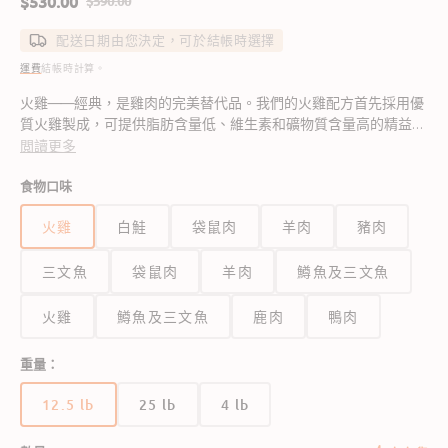
$530.00
$590.00
售
定
價
價
配送日期由您決定，可於結帳時選擇
運費
結帳時計算。
火雞——經典，是雞肉的完美替代品。我們的火雞配方首先採用優
質火雞製成，可提供脂肪含量低、維生素和礦物質含量高的精益蛋
白質來源。它還含有豐富的核黃素，可幫助身體吸收營養，並含有
閲讀更多
強大的抗氧化劑硒。
食物口味
火雞
白鮭
袋鼠肉
羊肉
豬肉
三文魚
袋鼠肉
羊肉
鱒魚及三文魚
火雞
鱒魚及三文魚
鹿肉
鴨肉
重量：
12.5 lb
25 lb
4 lb
版
版
版
本
本
本