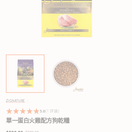
啟
圖
庫
檢
視
中
的
精
選
多
媒
體
檔
案
ZIGNATURE
5.0
1
(1 評論)
reviews
單一蛋白火雞配方狗乾糧