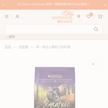
跳
至
🐱 Meow Madness 獎賞｜賺取高達4倍VIPaws積分！
內
購
容
0
物
車
返回
首頁
狗乾糧
單一蛋白火雞配方狗乾糧
開