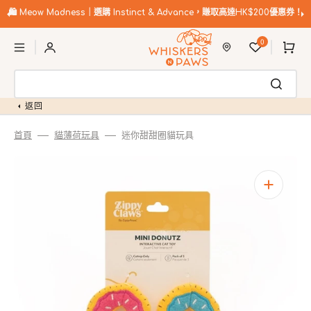
跳
至
🛍️
Meow Madness｜選購 Instinct & Advance，賺取高達HK$200優惠券！
內
購
容
0
物
車
返回
首頁
貓薄荷玩具
迷你甜甜圈貓玩具
開