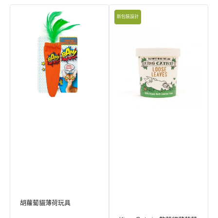
胡
King
新包裝設計
蘿
Catnip
蔔
散
貓
葉
薄
貓
荷
薄
玩
荷
具
草
胡蘿蔔貓薄荷玩具