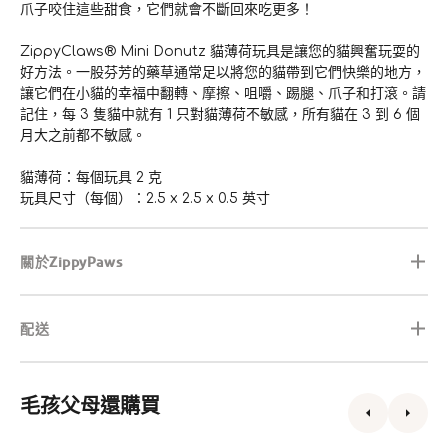
爪子咬住這些甜食，它們就會不斷回來吃更多！
ZippyClaws® Mini Donutz 貓薄荷玩具是讓您的貓興奮玩耍的
好方法。一股芬芳的藥草通常足以將您的貓帶到它們快樂的地方，
讓它們在小貓的幸福中翻轉、摩擦、咀嚼、踢腿、爪子和打滾。請
記住，每 3 隻貓中就有 1 只對貓薄荷不敏感，所有貓在 3 到 6 個
月大之前都不敏感。
貓薄荷：每個玩具 2 克
玩具尺寸（每個）：2.5 x 2.5 x 0.5 英寸
關於ZippyPaws
配送
毛孩父母還購買