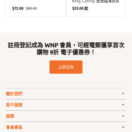
King Catnip 散葉貓薄荷草
定
$72.00
$80.00
$35.00 起
售
定
價
價
價
註冊登記成為 WNP 會員，可經電郵獲享首次
購物 9折 電子優惠券！
立即註冊
關於我們
客戶服務
服務
會員專區