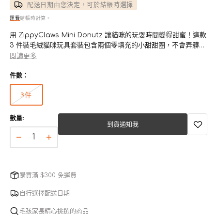
配送日期由您決定，可於結帳時選擇
運費
結帳時計算。
用 ZippyClaws Mini Donutz 讓貓咪的玩耍時間變得甜蜜！這款
3 件裝毛絨貓咪玩具套裝包含兩個零填充的小甜甜圈，不會弄髒。
每個迷你甜甜圈都裝有令人無法抗拒且令人上癮的貓薄荷，以吸引
閲讀更多
您的貓玩耍。獨特的環形形狀便於抓握、握持和擊球，讓您的貓咪
件數：
參與各種遊戲。
3件
• 互動式 3 件套迷你甜甜圈貓咪玩具套裝，為您的貓咪帶來雙倍的
版
甜蜜樂趣！
本
• 填充優質貓薄荷，有助於吸引您的貓玩耍並獎勵它們的樂趣
數量:
已
到貨通知我
• 環形貓玩具，便於抓握和玩耍
售
• 無填充貓玩具
完
迷
迷
• 非常適合多貓家庭
或
你
你
• 適合所有貓咪享用
無
甜
甜
法
購買滿 $300 免運費
使
甜
甜
用
圈
圈
自行選擇配送日期
貓
貓
毛孩家長精心挑選的商品