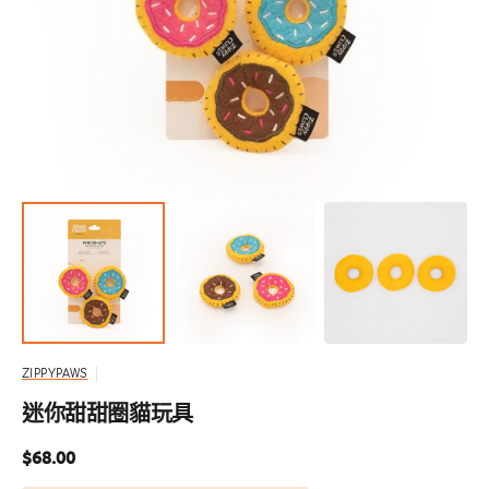
啟
圖
庫
檢
視
中
的
精
選
多
媒
體
檔
案
ZIPPYPAWS
迷你甜甜圈貓玩具
定
$68.00
價