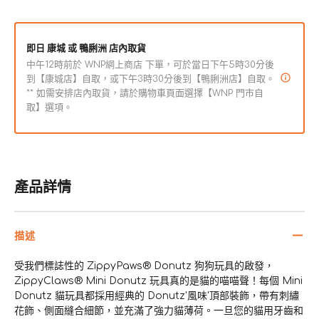
玩
玩
具
具
數
數
即日 康城 或 鴨脷洲 店內取貨
量
量
中午12時前於 WNP網上商店 下單，可於當日下午5時30分後
減
增
到【康城店】自取，或下午3時30分後到【鴨脷洲店】自取。
** 如需安排店內取貨，請於購物車頁面選擇【WNP 門市自
少
加
取】選項。
產品詳情
描述
受我們標誌性的 ZippyPaws® Donutz 狗狗玩具的啟發，
ZippyClaws® Mini Donutz 玩具真的是貓的喵喵聲！每個 Mini
Donutz 貓玩具都採用經典的 Donutz'風味'頂部裝飾，帶有刺繡
花飾、側面縫合細節，並充滿了強力貓薄荷。一旦您的貓用牙齒和