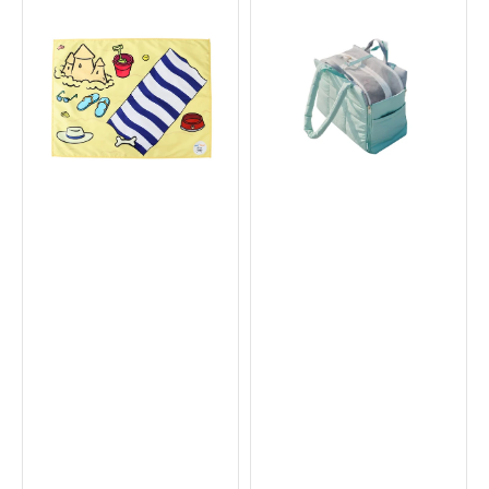
Woof2
Sunny
Meow2
防
x
逃
AU-
脫
au!
內
海
袋
灘
爪
印
款
寵
物
涼
墊