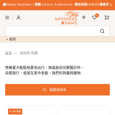
跳
至
🛍️
Meow Madness｜選購 Instinct & Advance，賺取高達HK$200優惠券！
內
購
容
0
物
車
返回
首頁
狗拖帶 狗籠
帶著愛犬輕鬆無憂地出行，無論是前往獸醫診所、
自駕旅行，或是在家中安歇，我們的狗籠與寵物提
籃都是理想之選。可摺疊設計與舒適用料，讓毛孩
隨時隨地都能安全又自在。
篩選與排序
可
Woof2
🍹 $88 精選