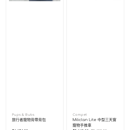
手
推
車
廠
Pups & Bubs
廠
Compet
旅行者寵物背帶背包
Miliclan Lite 中型三天窗
商：
商：
寵物手推車