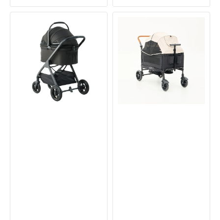
價
價
(MWX)
西
寵
瓜
物
色
推
（MW6）
車
寵
物
手
推
車