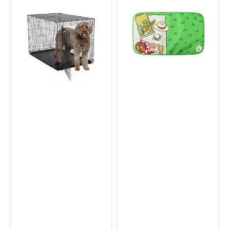
折
Meow2
疊
x
狗
AU-
籠
au!
野
餐
風
寵
物
推
車
涼
墊