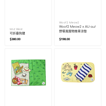
廠
Woof2 Meow2
Woof2 Meow2 x AU-au!
商：
廠
Mid West
野餐風寵物推車涼墊
可折疊狗籠
商：
定
定
$380.00
$198.00
價
價
Woof2
Woof2
Meow2
Meow2
x
x
AU-
AU-
au!
au!
野
沙
餐
灘
風
寵
寵
物
物
降
涼
溫
墊
推