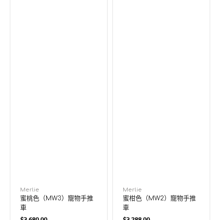
廠
Merlie
廠
Merlie
蜜桃色（MW3）寵物手推
蜜柑色（MW2）寵物手推
商：
商：
車
車
定
定
$3,680.00
$3,288.00