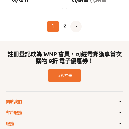
定
$1,154.00
$3,149.00
$3,499.00
售
定
價
價
價
1
2
註冊登記成為 WNP 會員，可經電郵獲享首次
購物 9折 電子優惠券！
立即註冊
關於我們
客戶服務
服務