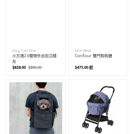
廠
Dog Cat Star
廠
Mid West
小方塊2.0寵物外出包沉穩
ConTour 雙門狗狗籠
商：
商：
灰
定
$828.00
$896.00
$475.00 起
售
定
價
價
價
旅
Miliclan
行
Lite
者
中
寵
型
物
三
背
天
帶
窗
背
寵
包
物