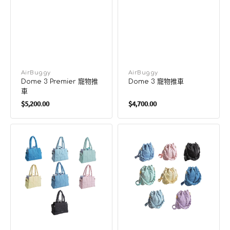
廠
AirBuggy
廠
AirBuggy
Dome 3 Premier 寵物推
Dome 3 寵物推車
商：
商：
車
定
定
$5,200.00
$4,700.00
價
價
AU-
AU-
au!
au!
-
-
Sunny
Daily
泡
泡
泡
泡
寵
袋
物
袋