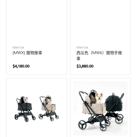
廠
Merlie
廠
Merlie
(MWX) 寵物推車
西瓜色（MW6）寵物手推
商：
商：
車
定
定
$4,180.00
$3,880.00
價
價
蜜
蜜
桃
柑
色
色
（MW3）
（MW2）
寵
寵
物
物
手
手
推
推
車
車