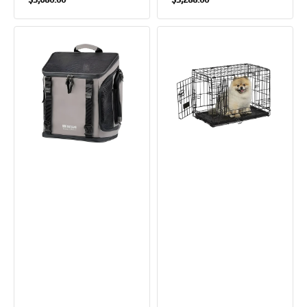
價
價
小
ConTour
方
雙
塊
門
2.0
狗
寵
狗
物
籠
外
出
包
沉
穩
灰