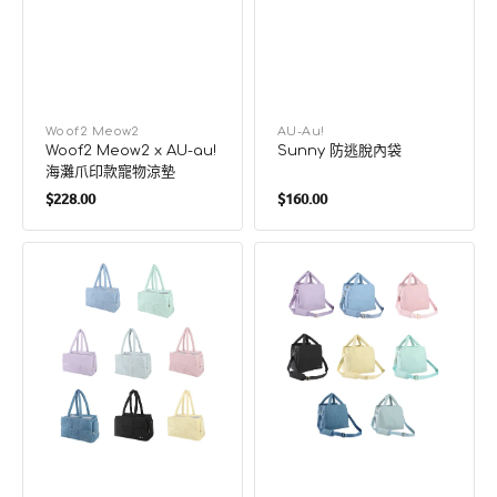
廠
Woof2 Meow2
廠
AU-Au!
Woof2 Meow2 x AU-au!
Sunny 防逃脫內袋
商：
商：
海灘爪印款寵物涼墊
定
定
$228.00
$160.00
價
價
Sophie
Fanny
泡
泡
泡
泡
寵
寵
物
物
袋
袋